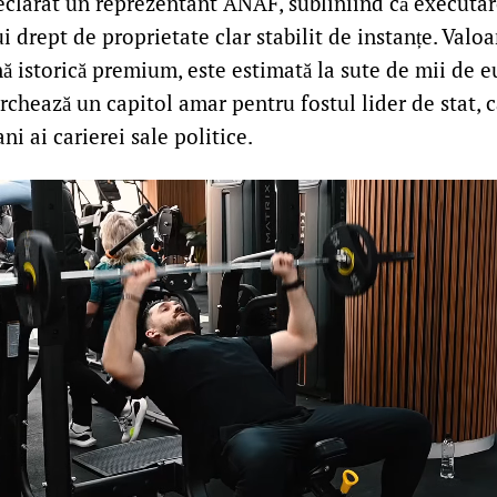
eclarat un reprezentant ANAF, subliniind că executare
 drept de proprietate clar stabilit de instanțe. Valoa
nă istorică premium, este estimată la sute de mii de eu
chează un capitol amar pentru fostul lider de stat, c
ni ai carierei sale politice.