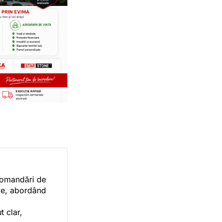
ecomandări de
orie, abordând
t clar,