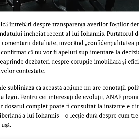
că întrebări despre transparența averilor foștilor de
datului încheiat recent al lui Iohannis. Purtătorul d
t comentarii detaliate, invocând „confidențialitatea 
a confirmat că nu vor fi apeluri suplimentare la decizia
reaprinde dezbateri despre corupție imobiliară și efi
ivelor contestate.
ale subliniază că această acțiune nu are conotații polit
e a legii. Pentru cei interesați de evoluții, ANAF promi
 iar dosarul complet poate fi consultat la instanțele d
iberiană a lui Iohannis – o lecție dură despre cum tr
 ușă.