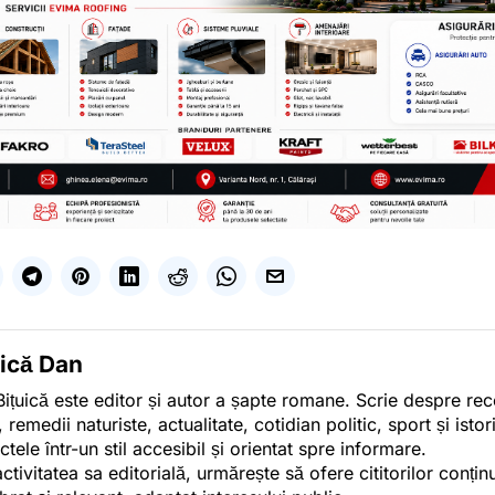
uică Dan
ițuică este editor și autor a șapte romane. Scrie despre r
, remedii naturiste, actualitate, cotidian politic, sport și ist
ctele într-un stil accesibil și orientat spre informare.
activitatea sa editorială, urmărește să ofere cititorilor conținu