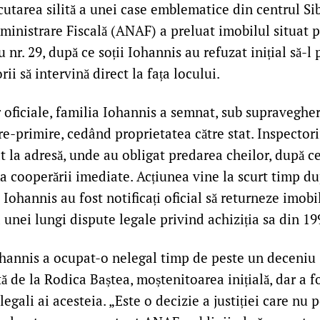
utarea silită a unei case emblematice din centrul Sib
ministrare Fiscală (ANAF) a preluat imobilul situat p
 nr. 29, după ce soții Iohannis au refuzat inițial să-l
ii să intervină direct la fața locului.
r oficiale, familia Iohannis a semnat, sub supraveghe
re-primire, cedând proprietatea către stat. Inspector
 la adresă, unde au obligat predarea cheilor, după ce
ța cooperării imediate. Acțiunea vine la scurt timp du
Iohannis au fost notificați oficial să returneze imobil
 unei lungi dispute legale privind achiziția sa din 19
ohannis a ocupat-o nelegal timp de peste un deceniu 
 de la Rodica Baștea, moștenitoarea inițială, dar a f
egali ai acesteia. „Este o decizie a justiției care nu p