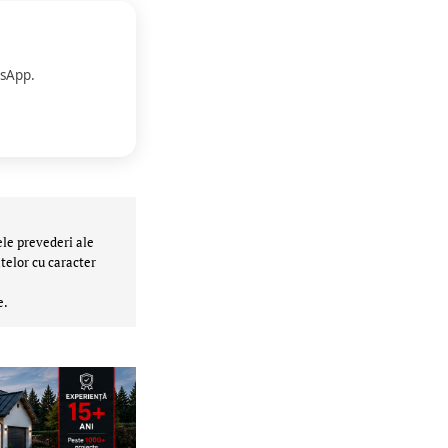
sApp.
ele prevederi ale
telor cu caracter
e.