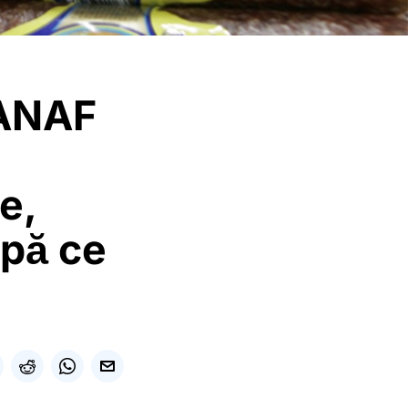
 ANAF
e,
upă ce