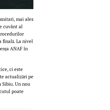
mnitari, mai ales
e cuvânt al
procedurilor
 finală. La nivel
ciența ANAF în
ice, ci este
te actualizări pe
in Sibiu. Un nou
ecutul poate