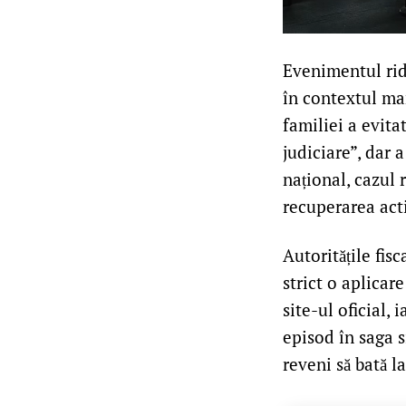
Evenimentul ridi
în contextul man
familiei a evita
judiciare”, dar 
național, cazul 
recuperarea act
Autoritățile fisc
strict o aplicar
site-ul oficial,
episod în saga s
reveni să bată la