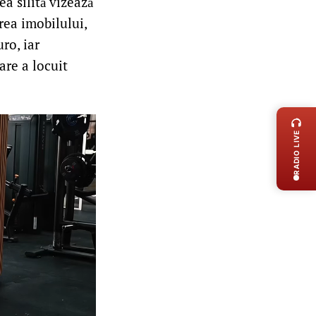
a silită vizează
rea imobilului,
ro, iar
are a locuit
LIVE 
RADIO LIVE