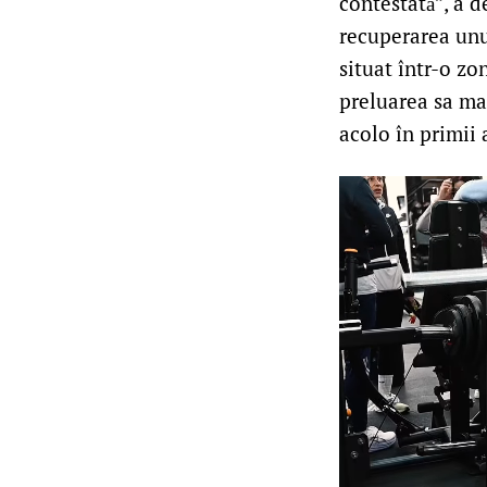
contestată”, a d
recuperarea unui
situat într-o zo
preluarea sa mar
acolo în primii a