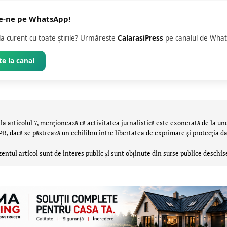
e-ne pe WhatsApp!
 la curent cu toate știrile? Urmăreste
CalarasiPress
pe canalul de What
e la canal
la articolul 7, menţionează că activitatea jurnalistică este exonerată de la un
 dacă se păstrează un echilibru între libertatea de exprimare şi protecţia da
zentul articol sunt de interes public și sunt obținute din surse publice deschis