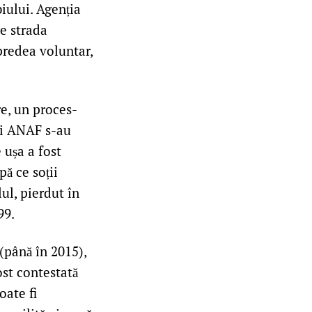
iului. Agenția
e strada
 predea voluntar,
re, un proces-
ii ANAF s-au
 ușa a fost
pă ce soții
ul, pierdut în
99.
(până în 2015),
ost contestată
oate fi