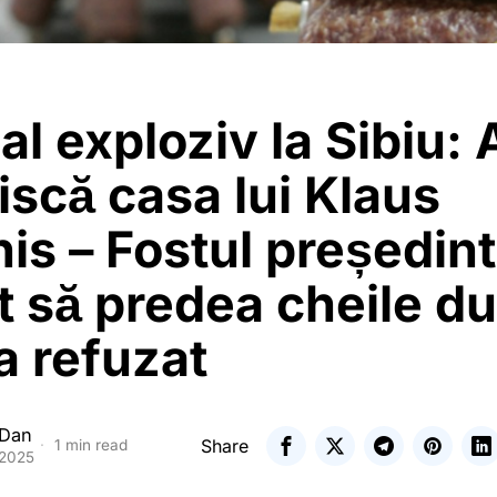
l exploziv la Sibiu:
fiscă casa lui Klaus
is – Fostul președint
t să predea cheile d
 a refuzat
 Dan
Share
1 min read
 2025