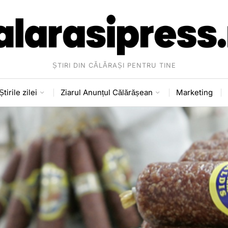
ȘTIRI DIN CĂLĂRAȘI PENTRU TINE
Știrile zilei
Ziarul Anunțul Călărășean
Marketing