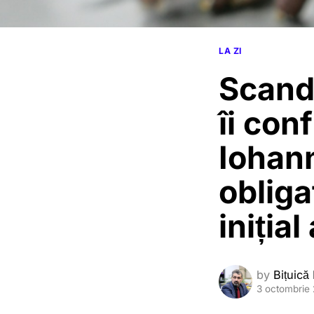
LA ZI
Scanda
îi con
Iohann
obliga
inițial
by
Bițuică
3 octombrie