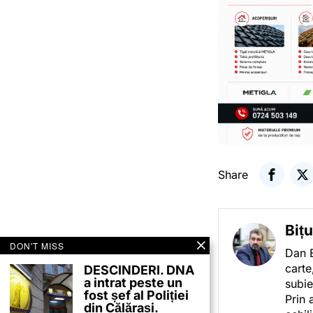
Share
Biț
DON'T MISS
Dan B
carte
DESCINDERI. DNA
a intrat peste un
subie
fost șef al Poliției
Prin 
din Călărași.