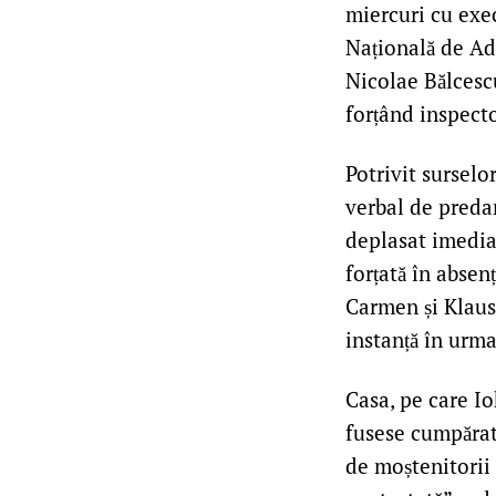
miercuri cu exec
Națională de Ad
Nicolae Bălcescu
forțând inspector
Potrivit surselo
verbal de preda
deplasat imediat
forțată în absen
Carmen și Klaus 
instanță în urma
Casa, pe care I
fusese cumpărată
de moștenitorii l