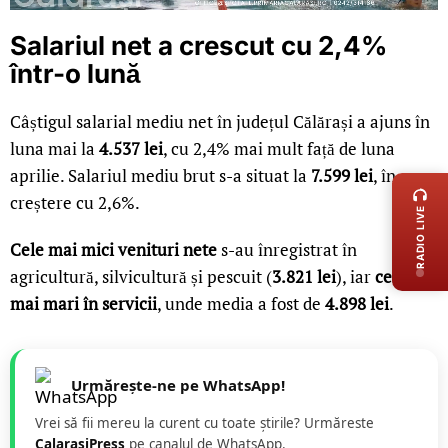
Salariul net a crescut cu 2,4%
într-o lună
Câștigul salarial mediu net în județul Călărași a ajuns în
luna mai la
4.537 lei
, cu 2,4% mai mult față de luna
LIVE 
aprilie. Salariul mediu brut s-a situat la
7.599 lei
, în
creștere cu 2,6%.
RADIO LIVE
Cele mai mici venituri nete
s-au înregistrat în
agricultură, silvicultură și pescuit (
3.821 lei
), iar
cele
mai mari în servicii
, unde media a fost de
4.898 lei
.
Urmărește-ne pe WhatsApp!
Vrei să fii mereu la curent cu toate știrile? Urmăreste
CalarasiPress
pe canalul de WhatsApp.