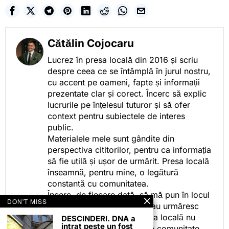
Cătălin Cojocaru
Lucrez în presa locală din 2016 și scriu
despre ceea ce se întâmplă în jurul nostru,
cu accent pe oameni, fapte și informații
prezentate clar și corect. Încerc să explic
lucrurile pe înțelesul tuturor și să ofer
context pentru subiectele de interes
public.
Materialele mele sunt gândite din
perspectiva cititorilor, pentru ca informația
să fie utilă și ușor de urmărit. Presa locală
înseamnă, pentru mine, o legătură
constantă cu comunitatea.
Încerc, de fiecare dată, să mă pun în locul
DON'T MISS
celor care citesc, privesc sau urmăresc
ceea ce fac. Pentru că presa locală nu
DESCINDERI. DNA a
intrat peste un fost
este despre mine, ci despre comunitate.