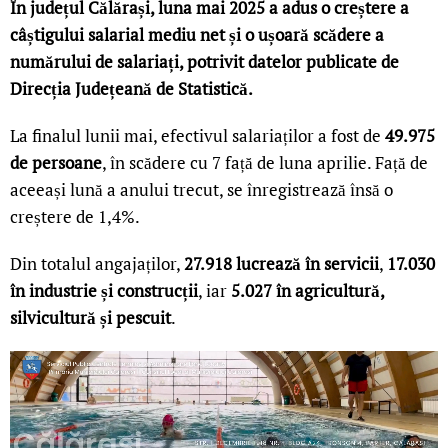
În județul Călărași, luna mai 2025 a adus o creștere a
câștigului salarial mediu net și o ușoară scădere a
numărului de salariați, potrivit datelor publicate de
Direcția Județeană de Statistică.
La finalul lunii mai, efectivul salariaților a fost de
49.975
de persoane
, în scădere cu 7 față de luna aprilie. Față de
aceeași lună a anului trecut, se înregistrează însă o
creștere de 1,4%.
Din totalul angajaților,
27.918 lucrează în servicii
,
17.030
în industrie și construcții
, iar
5.027 în agricultură,
silvicultură și pescuit
.