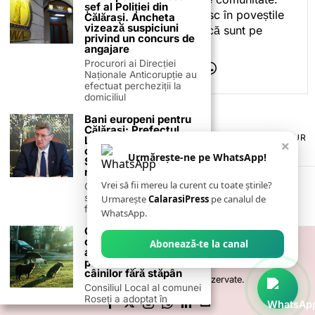
șef al Poliției din
Iar dacă oamenii se regăsesc în poveștile
Călărași. Ancheta
vizează suspiciuni
pe care le spun, înseamnă că sunt pe
privind un concurs de
drumul bun.
angajare
Procurori ai Direcției
Naționale Anticorupție au
efectuat percheziții la
domiciliul
Bani europeni pentru
Călărași: Prefectul
TERMENI ȘI CONDIȚII
COOKIES
POLITICA DE ANULARE & RETUR
Laurențiu State anunță
×
PUBLICITATE ONLINE & TIPĂRITĂ
DESPRE NOI
CONTACT
colaborarea cu ADR
Urmărește-ne pe WhatsApp!
Sud-Muntenia pentru
ZIARUL ANUNȚUL CĂLĂRĂȘEAN
noi finanțări
Vrei să fii mereu la curent cu toate știrile?
Călărașul se pregătește
să intre pe harta
Urmarește
CalarasiPress
pe canalul de
finanțărilor europene, cu
WhatsApp.
Consiliul Local al
comunei Roseți a
Abonează-te la canal
aprobat protocolul
pentru capturarea
câinilor fără stăpân
©
2026
- Toate drepturile sunt rezervate.
Consiliul Local al comunei
Roseți a adoptat în
ședința din