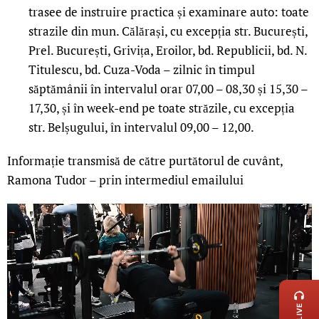
trasee de instruire practica și examinare auto: toate
strazile din mun. Călărași, cu excepția str. București,
Prel. București, Grivița, Eroilor, bd. Republicii, bd. N.
Titulescu, bd. Cuza-Voda – zilnic în timpul
săptămânii în intervalul orar 07,00 – 08,30 și 15,30 –
17,30, și în week-end pe toate străzile, cu excepția
str. Belșugului, în intervalul 09,00 – 12,00.
Informație transmisă de către purtătorul de cuvânt,
Ramona Tudor – prin intermediul emailului
LIVE 