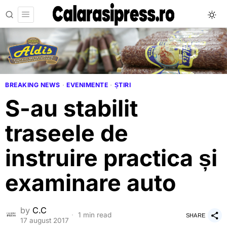
BREAKING NEWS
·
EVENIMENTE
·
ȘTIRI
S-au stabilit
traseele de
instruire practica și
examinare auto
by
C.C
1 min read
SHARE
17 august 2017