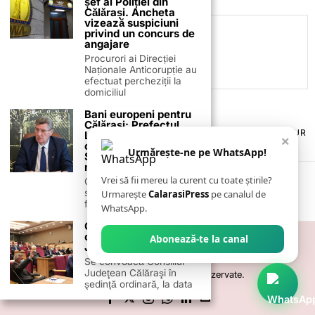
șef al Poliției din
Călărași. Ancheta
vizează suspiciuni
privind un concurs de
C.C
angajare
Procurori ai Direcției
Naționale Anticorupție au
efectuat percheziții la
domiciliul
Bani europeni pentru
Călărași: Prefectul
TERMENI ȘI CONDIȚII
COOKIES
POLITICA DE ANULARE & RETUR
Laurențiu State anunță
×
PUBLICITATE ONLINE & TIPĂRITĂ
DESPRE NOI
CONTACT
colaborarea cu ADR
Urmărește-ne pe WhatsApp!
Sud-Muntenia pentru
ZIARUL ANUNȚUL CĂLĂRĂȘEAN
noi finanțări
Vrei să fii mereu la curent cu toate știrile?
Călărașul se pregătește
să intre pe harta
Urmarește
CalarasiPress
pe canalul de
finanțărilor europene, cu
WhatsApp.
O nouă ședință
ordinară la Consiliul
Abonează-te la canal
Județean Călărași
Se convoacă Consiliul
Judeţean Călăraşi în
©
2026
- Toate drepturile sunt rezervate.
şedinţă ordinară, la data
Marian Iorga este noul