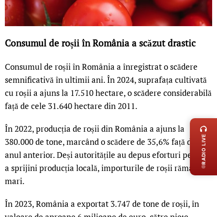
Consumul de roșii în România a scăzut drastic
Consumul de roșii în România a înregistrat o scădere
semnificativă în ultimii ani. În 2024, suprafața cultivată
cu roșii a ajuns la 17.510 hectare, o scădere considerabilă
față de cele 31.640 hectare din 2011.
LIVE 
În 2022, producția de roșii din România a ajuns la
RADIO LIVE
380.000 de tone, marcând o scădere de 35,6% față de
anul anterior. Deși autoritățile au depus eforturi pentru
a sprijini producția locală, importurile de roșii rămân
mari.
În 2023, România a exportat 3.747 de tone de roșii, în
valoare de aproape 6 milioane de euro, către piețe