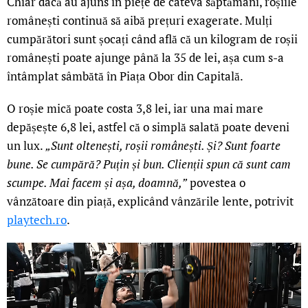
Chiar dacă au ajuns în piețe de câteva săptămâni, roșiile
românești continuă să aibă prețuri exagerate. Mulți
cumpărători sunt șocați când află că un kilogram de roșii
românești poate ajunge până la 35 de lei, așa cum s-a
întâmplat sâmbătă în Piața Obor din Capitală.
O roșie mică poate costa 3,8 lei, iar una mai mare
depășește 6,8 lei, astfel că o simplă salată poate deveni
un lux.
„Sunt oltenești, roșii românești. Și? Sunt foarte
bune. Se cumpără? Puțin și bun. Clienții spun că sunt cam
scumpe. Mai facem și așa, doamnă,”
povestea o
vânzătoare din piață, explicând vânzările lente, potrivit
playtech.ro
.