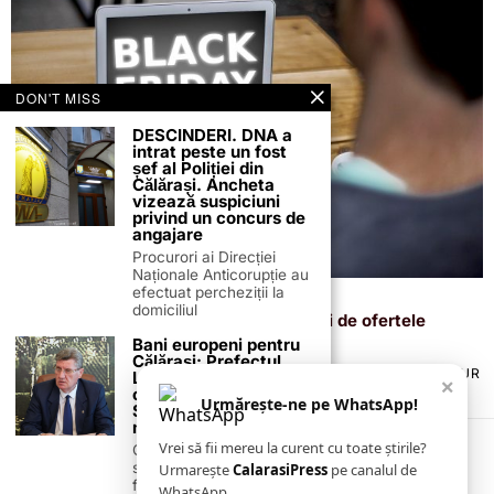
DON'T MISS
DESCINDERI. DNA a
intrat peste un fost
șef al Poliției din
Călărași. Ancheta
vizează suspiciuni
privind un concurs de
angajare
Procurori ai Direcției
Naționale Anticorupție au
efectuat percheziții la
28 octombrie 2024
domiciliul
Black Friday: cum să nu vă lăsați păcăliți de ofertele
înșelătoare. Sfaturi de la ANPC
Bani europeni pentru
Călărași: Prefectul
TERMENI ȘI CONDIȚII
COOKIES
POLITICA DE ANULARE & RETUR
Laurențiu State anunță
×
PUBLICITATE ONLINE & TIPĂRITĂ
DESPRE NOI
CONTACT
colaborarea cu ADR
Urmărește-ne pe WhatsApp!
ZIARUL ANUNȚUL CĂLĂRĂȘEAN
Sud-Muntenia pentru
noi finanțări
Vrei să fii mereu la curent cu toate știrile?
Călărașul se pregătește
să intre pe harta
Urmarește
CalarasiPress
pe canalul de
finanțărilor europene, cu
WhatsApp.