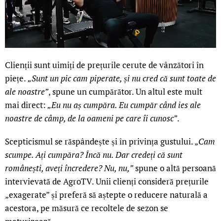
Clienții sunt uimiți de prețurile cerute de vânzători în
piețe.
„Sunt un pic cam piperate, și nu cred că sunt toate de
ale noastre”
, spune un cumpărător. Un altul este mult
mai direct:
„Eu nu aș cumpăra. Eu cumpăr când ies ale
noastre de câmp, de la oameni pe care îi cunosc”
.
Scepticismul se răspândește și în privința gustului. „
Cam
scumpe. Ați cumpăra? Încă nu. Dar credeți că sunt
românești, aveți încredere? Nu, nu,”
spune o altă persoană
intervievată de AgroTV. Unii clienți consideră prețurile
„exagerate” și preferă să aștepte o reducere naturală a
acestora, pe măsură ce recoltele de sezon se