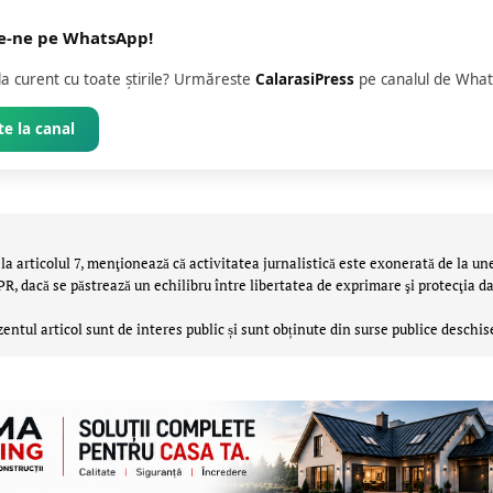
e-ne pe WhatsApp!
 la curent cu toate știrile? Urmăreste
CalarasiPress
pe canalul de What
e la canal
la articolul 7, menţionează că activitatea jurnalistică este exonerată de la un
 dacă se păstrează un echilibru între libertatea de exprimare şi protecţia da
zentul articol sunt de interes public și sunt obținute din surse publice deschis