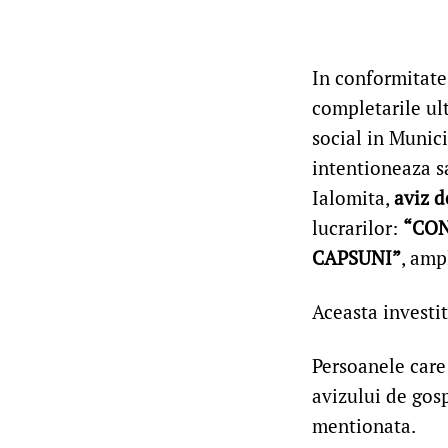
In conformitate 
completarile u
social in Municip
intentioneaza s
Ialomita,
aviz d
lucrarilor:
“CON
CAPSUNI”
, amp
Aceasta investit
Persoanele care 
avizului de gosp
mentionata.