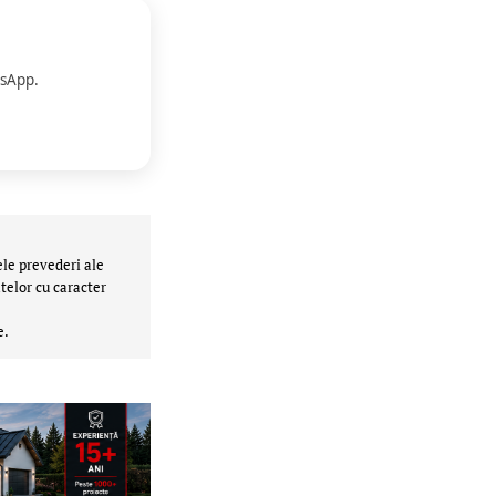
sApp.
ele prevederi ale
telor cu caracter
e.