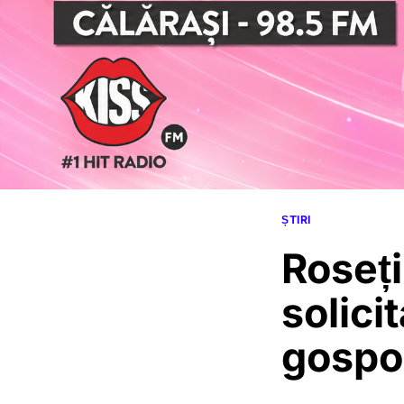
ȘTIRI
Roseți
solici
gospod