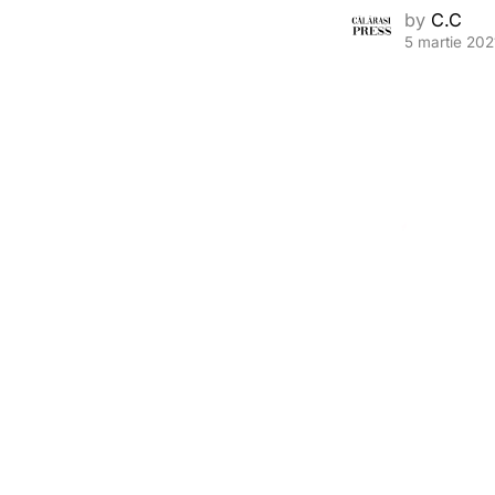
by
C.C
5 martie 202