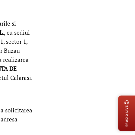
rile si
L.
, cu sediul
1, sector 1,
or Buzau
u realizarea
NTA DE
etul Calarasi.
LIVE 
RADIO LIVE
a solicitarea
 adresa