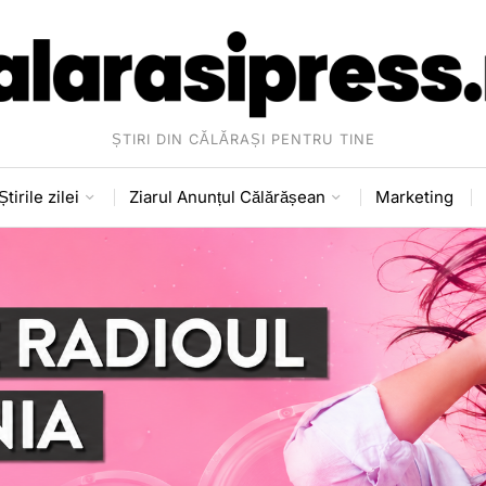
ȘTIRI DIN CĂLĂRAȘI PENTRU TINE
Știrile zilei
Ziarul Anunțul Călărășean
Marketing