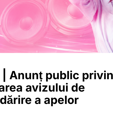
 | Anunț public privi
tarea avizului de
ărire a apelor