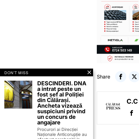
DON'T MISS
Share
DESCINDERI. DNA
a intrat peste un
fost șef al Poliției
din Călărași.
C.C
Ancheta vizează
suspiciuni privind
un concurs de
angajare
Procurori ai Direcției
Naționale Anticorupție au