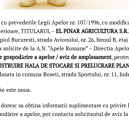
cu prevederile Legii Apelor nr. 107/1996, cu modifica
lterioare, TITULARUL –
EL PINAR AGRICULTURA S.R.
iul Bucuresti, strada Avionului, nr. 26, biroul B, etaj 
a solicite de la A.N. “Apele Romane” – Directia Apel
e gospodărire a apelor / aviz de amplasament
, pentr
STRUIRE HALA DE STOCARE SI PRELUCRARE PLA
lasata in comuna Roseti, strada Sportului, nr. 11, Jud
ie este noua.
doresc sa obtina informatii suplimentare cu privire l
odărire a apelor, pot contacta solicitantul de aviz la