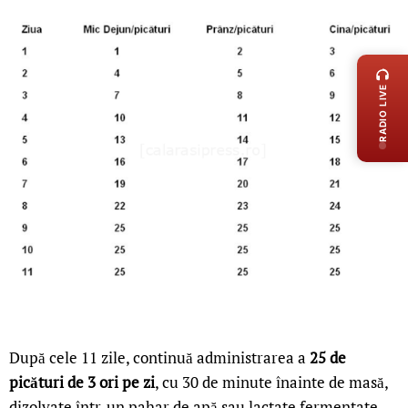
LIVE 
RADIO LIVE
După cele 11 zile, continuă administrarea a
25 de
picături de 3 ori pe zi
, cu 30 de minute înainte de masă,
dizolvate într-un pahar de apă sau lactate fermentate