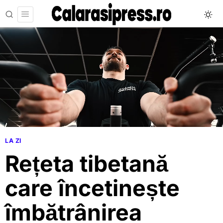
LA ZI
Rețeta tibetană
care încetinește
îmbătrânirea