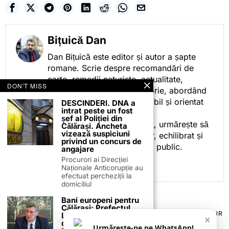
Bițuică Dan
Dan Bițuică este editor și autor a șapte
romane. Scrie despre recomandări de
carte, remedii naturiste, actualitate,
DON'T MISS
cotidian politic, sport și istorie, abordând
subiectele într-un stil accesibil și orientat
DESCINDERI. DNA a
intrat peste un fost
spre informare.
șef al Poliției din
Prin activitatea sa editorială, urmărește să
Călărași. Ancheta
vizează suspiciuni
ofere cititorilor conținut clar, echilibrat și
privind un concurs de
relevant, adaptat interesului public.
angajare
Procurori ai Direcției
Naționale Anticorupție au
efectuat percheziții la
domiciliul
Bani europeni pentru
Călărași: Prefectul
TERMENI ȘI CONDIȚII
COOKIES
POLITICA DE ANULARE & RETUR
Laurențiu State anunță
×
PUBLICITATE ONLINE & TIPĂRITĂ
DESPRE NOI
CONTACT
colaborarea cu ADR
Urmărește-ne pe WhatsApp!