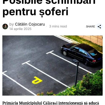
Posibile schimbări
pentru șoferi
by
Cătălin Cojocaru
3 mins read
SHARE
14 aprilie 2025
Primăria Municipiului Călărași intenționează să aducă