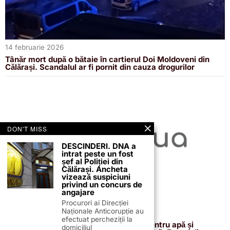
14 februarie 2026
Tânăr mort după o bătaie în cartierul Doi Moldoveni din
Călărași. Scandalul ar fi pornit din cauza drogurilor
DON'T MISS
DESCINDERI. DNA a
intrat peste un fost
șef al Poliției din
Călărași. Ancheta
vizează suspiciuni
privind un concurs de
angajare
Procurori ai Direcției
Naționale Anticorupție au
13 februarie 2026
efectuat percheziții la
Proiectul de 400 de milioane de euro pentru apă și
domiciliul