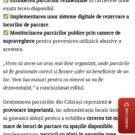
Extinderea parcărilor rezidențiale
în cartierele unde
există teren disponibil.
Implementarea unor sisteme digitale de rezervare a
locurilor de parcare
.
Monitorizarea parcărilor publice prin camere de
supraveghere
pentru prevenirea utilizării abuzive a
acestora.
„Vrem să avem un oraș mai bine organizat, unde parcările
să fie gestionate corect și fiecare șofer să beneficieze de un
loc. Vom lua măsuri pentru ca nimeni să nu fie
dezavantajat,”
a concluzionat edilul.
LIVE 
Gestionarea parcărilor din Călărași reprezintă
o
provocare importantă
, iar administrația locală încearcă
RADIO LIVE
să găsească soluții pentru a echilibra
cererea tot mai
mare de locuri de parcare cu spațiile disponibile
.
Implementarea
parcării cu plată în anumite zone
,