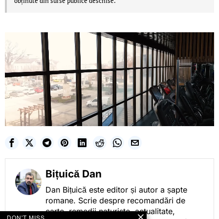
obținute din surse publice deschise.
Bițuică Dan
Dan Bițuică este editor și autor a șapte
romane. Scrie despre recomandări de
carte, remedii naturiste, actualitate,
DON'T MISS