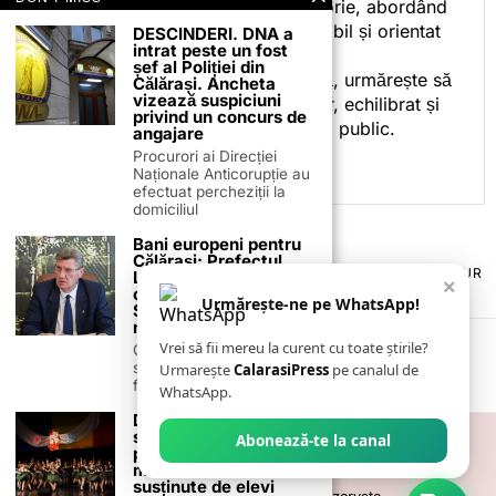
cotidian politic, sport și istorie, abordând
subiectele într-un stil accesibil și orientat
DESCINDERI. DNA a
intrat peste un fost
spre informare.
șef al Poliției din
Prin activitatea sa editorială, urmărește să
Călărași. Ancheta
vizează suspiciuni
ofere cititorilor conținut clar, echilibrat și
privind un concurs de
relevant, adaptat interesului public.
angajare
Procurori ai Direcției
Naționale Anticorupție au
efectuat percheziții la
domiciliul
Bani europeni pentru
Călărași: Prefectul
TERMENI ȘI CONDIȚII
COOKIES
POLITICA DE ANULARE & RETUR
Laurențiu State anunță
×
PUBLICITATE ONLINE & TIPĂRITĂ
DESPRE NOI
CONTACT
colaborarea cu ADR
Urmărește-ne pe WhatsApp!
ZIARUL ANUNȚUL CĂLĂRĂȘEAN
Sud-Muntenia pentru
noi finanțări
Vrei să fii mereu la curent cu toate știrile?
Călărașul se pregătește
să intre pe harta
Urmarește
CalarasiPress
pe canalul de
finanțărilor europene, cu
WhatsApp.
Dragobetele,
sărbătorit la Oltenița
Abonează-te la canal
prin expoziții și
momente artistice
susținute de elevi