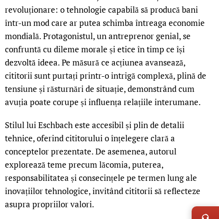
revoluționare: o tehnologie capabilă să producă bani
într-un mod care ar putea schimba întreaga economie
mondială. Protagonistul, un antreprenor genial, se
confruntă cu dileme morale și etice în timp ce își
dezvoltă ideea. Pe măsură ce acțiunea avansează,
cititorii sunt purtați printr-o intrigă complexă, plină de
tensiune și răsturnări de situație, demonstrând cum
avuția poate corupe și influența relațiile interumane.
Stilul lui Eschbach este accesibil și plin de detalii
tehnice, oferind cititorului o înțelegere clară a
conceptelor prezentate. De asemenea, autorul
explorează teme precum lăcomia, puterea,
responsabilitatea și consecințele pe termen lung ale
inovațiilor tehnologice, invitând cititorii să reflecteze
LIVE 
asupra propriilor valori.