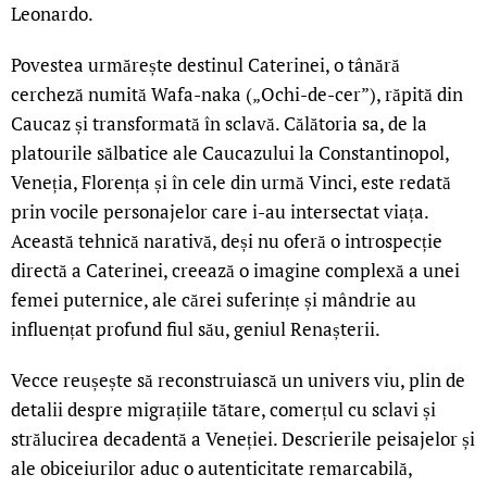
Leonardo.
Povestea urmărește destinul Caterinei, o tânără
cercheză numită Wafa-naka („Ochi-de-cer”), răpită din
Caucaz și transformată în sclavă. Călătoria sa, de la
platourile sălbatice ale Caucazului la Constantinopol,
Veneția, Florența și în cele din urmă Vinci, este redată
prin vocile personajelor care i-au intersectat viața.
Această tehnică narativă, deși nu oferă o introspecție
directă a Caterinei, creează o imagine complexă a unei
femei puternice, ale cărei suferințe și mândrie au
influențat profund fiul său, geniul Renașterii.
Vecce reușește să reconstruiască un univers viu, plin de
detalii despre migrațiile tătare, comerțul cu sclavi și
strălucirea decadentă a Veneției. Descrierile peisajelor și
ale obiceiurilor aduc o autenticitate remarcabilă,