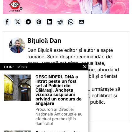
Bițuică Dan
Dan Bițuică este editor și autor a șapte
romane. Scrie despre recomandări de
carte, remedii naturiste, actualitate,
DON'T MISS
cotidian politic, sport și istorie, abordând
subiectele într-un stil accesibil și orientat
DESCINDERI. DNA a
intrat peste un fost
spre informare.
șef al Poliției din
Prin activitatea sa editorială, urmărește să
Călărași. Ancheta
vizează suspiciuni
ofere cititorilor conținut clar, echilibrat și
privind un concurs de
relevant, adaptat interesului public.
angajare
Procurori ai Direcției
Naționale Anticorupție au
efectuat percheziții la
domiciliul