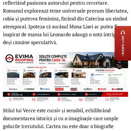
reflectând pasiunea autorului pentru cercetare.
Romanul explorează teme universale precum libertatea,
robia și puterea feminină, făcând din Caterina un simbol
LIVE 
atemporal. Ipoteza că surâsul Mona Lisei ar putea fi
inspirat de mama lui Leonardo adaugă o notă intrigantă,
RADIO LIVE
deși rămâne speculativă.
Stilul lui Vecce este cursiv și sensibil, echilibrând
documentarea istorică și cu o imaginație care umple
golurile trecutului. Cartea nu este doar o biografie