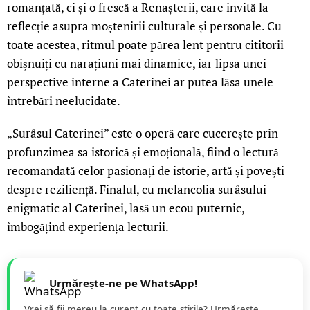
romanțată, ci și o frescă a Renașterii, care invită la
reflecție asupra moștenirii culturale și personale. Cu
toate acestea, ritmul poate părea lent pentru cititorii
obișnuiți cu narațiuni mai dinamice, iar lipsa unei
perspective interne a Caterinei ar putea lăsa unele
întrebări neelucidate.
„Surâsul Caterinei” este o operă care cucerește prin
profunzimea sa istorică și emoțională, fiind o lectură
recomandată celor pasionați de istorie, artă și povești
despre reziliență. Finalul, cu melancolia surâsului
enigmatic al Caterinei, lasă un ecou puternic,
îmbogățind experiența lecturii.
Urmărește-ne pe WhatsApp!
Vrei să fii mereu la curent cu toate știrile? Urmăreste