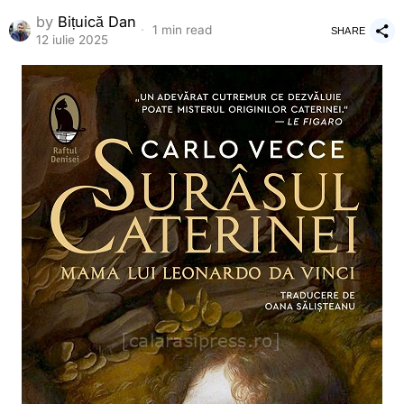
by
Bițuică Dan
1 min read
SHARE
12 iulie 2025