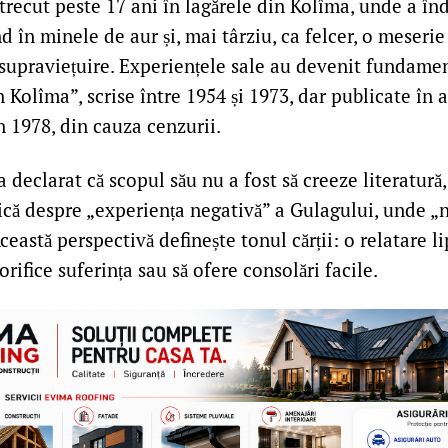
etrecut peste 17 ani în lagărele din Kolîma, unde a în
 în minele de aur și, mai târziu, ca felcer, o meserie 
e supraviețuire. Experiențele sale au devenit fundame
n Kolîma”, scrise între 1954 și 1973, dar publicate în 
n 1978, din cauza cenzurii.
 declarat că scopul său nu a fost să creeze literatură, 
că despre „experiența negativă” a Gulagului, unde „nu
eastă perspectivă definește tonul cărții: o relatare lip
orifice suferința sau să ofere consolări facile.