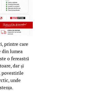
i, printre care
țe din lumea
ste o fereastră
oare, dar și
 povestirile
ctic, unde
stența.