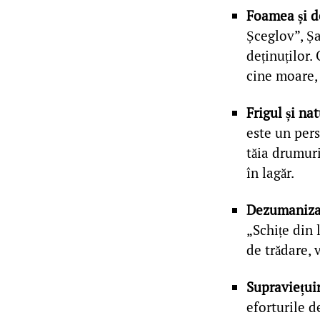
Foamea și 
Șceglov”, Ș
deținuților.
cine moare,
Frigul și nat
este un pers
tăia drumuri
în lagăr.
Dezumaniza
„Schițe din 
de trădare, 
Supraviețui
eforturile d