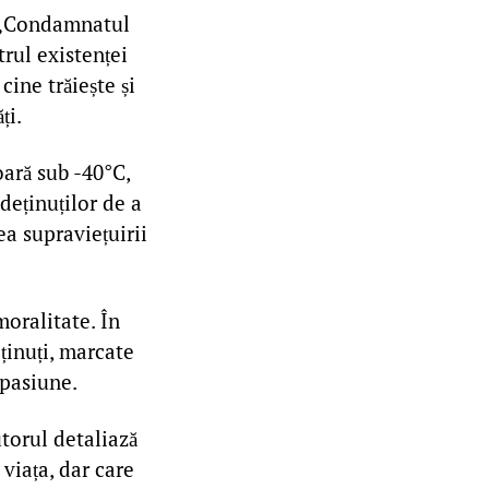
 „Condamnatul
rul existenței
cine trăiește și
ți.
oară sub -40°C,
deținuților de a
ea supraviețuirii
moralitate. În
ținuți, marcate
mpasiune.
utorul detaliază
 viața, dar care