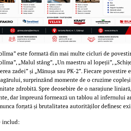
olîma” este formată din mai multe cicluri de povestir
olîma”, „Malul stâng”, „Un maestru al lopeții”, „Schi
erea zadei” și „Mănușa sau PK-2”. Fiecare povestire e
 lagărului, surprinzând momente de o cruzime copleșit
itate zdrobită. Spre deosebire de o narațiune liniară,
te, dar împreună formează un tablou al infernului ar
munca forțată și brutalitatea autorităților definesc exi
 includ: