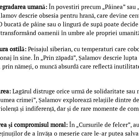
degradarea umană:
În povestiri precum „Pâinea” sau
alamov descrie obsesia pentru hrană, care devine cent
 O bucată de pâine sau o lingură de supă poate decide 
 transformând oamenii în umbre ale propriei umanită
ura ostilă:
Peisajul siberian, cu temperaturi care cob
onaj în sine. În „Prin zăpadă”, Șalamov descrie lupta 
 prin nămeți, o muncă absurdă care reflectă inutilitat
rea:
Lagărul distruge orice urmă de solidaritate sau 
lumea crimei”, Șalamov explorează relațiile dintre de
violență și indiferență, dar și de rare momente de co
rea și compromisul moral:
În „Cursurile de felcer”, a
eținuților de a învăța o meserie care le-ar putea salva