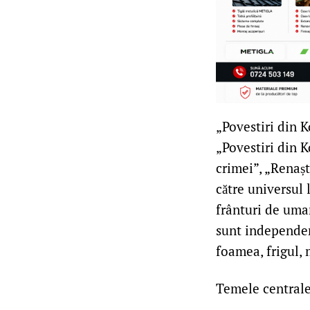
„Povestiri din K
„Povestiri din K
crimei”, „Renașt
către universul
frânturi de uman
sunt independen
foamea, frigul, 
Temele centrale