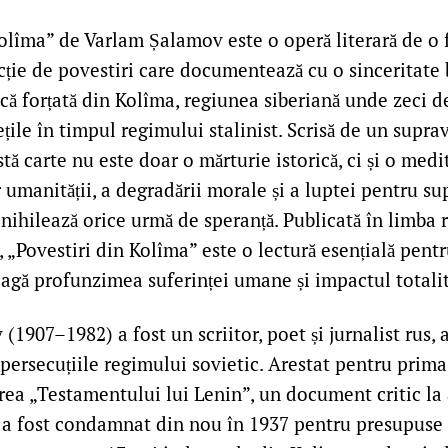
olîma” de Varlam Șalamov este o operă literară de o f
ecție de povestiri care documentează cu o sinceritate 
că forțată din Kolîma, regiunea siberiană unde zeci 
ețile în timpul regimului stalinist. Scrisă de un suprav
tă carte nu este doar o mărturie istorică, ci și o med
 umanității, a degradării morale și a luptei pentru sup
nihilează orice urmă de speranță. Publicată în limba
 „Povestiri din Kolîma” este o lectură esențială pentr
leagă profunzimea suferinței umane și impactul totali
1907–1982) a fost un scriitor, poet și jurnalist rus, a
persecuțiile regimului sovietic. Arestat pentru prima
rea „Testamentului lui Lenin”, un document critic la 
 a fost condamnat din nou în 1937 pentru presupuse a