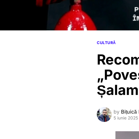
CULTURĂ
Recom
„Poves
Șalam
by
Bițuică
5 iunie 2025