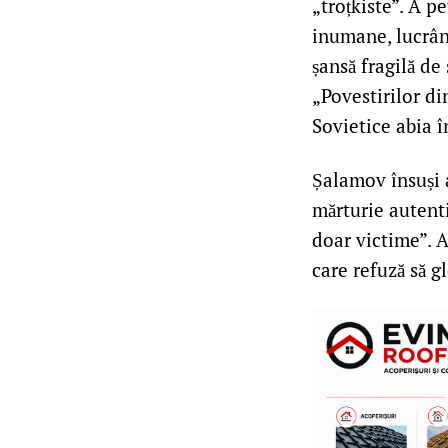
„troțkiste”. A p
inumane, lucrând
șansă fragilă d
„Povestirilor di
Sovietice abia î
Șalamov însuși a
mărturie autenti
doar victime”. Ac
care refuză să gl