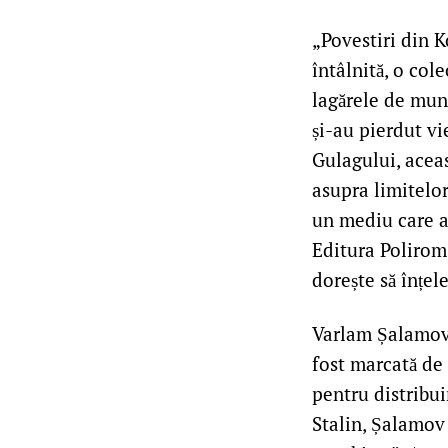
„Povestiri din K
întâlnită, o col
lagărele de mun
și-au pierdut vi
Gulagului, aceas
asupra limitelor
un mediu care a
Editura Polirom,
dorește să înțe
Varlam Șalamov (
fost marcată de 
pentru distribui
Stalin, Șalamov