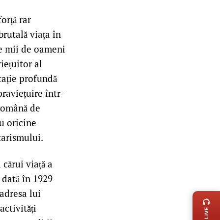
orță rar
brutală viața în
de mii de oameni
iețuitor al
itație profundă
raviețuire într-
 română de
u oricine
tarismului.
 cărui viață a
 dată în 1929
LIVE 
adresa lui
ctivități