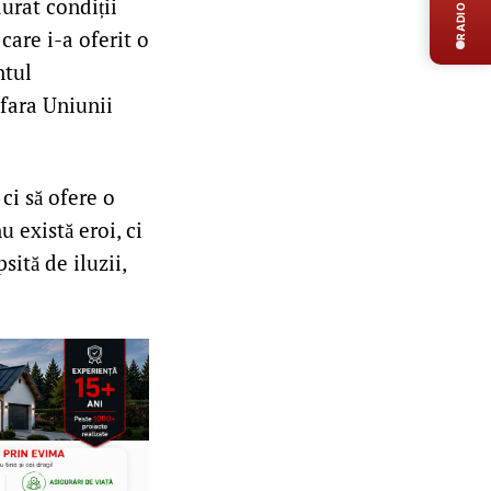
RADIO LIVE
durat condiții
care i-a oferit o
ntul
afara Uniunii
ci să ofere o
 există eroi, ci
sită de iluzii,