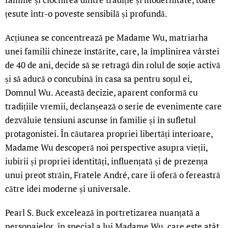
țesute într-o poveste sensibilă și profundă.
Acțiunea se concentrează pe Madame Wu, matriarha
unei familii chineze înstărite, care, la împlinirea vârstei
de 40 de ani, decide să se retragă din rolul de soție activă
și să aducă o concubină în casa sa pentru soțul ei,
Domnul Wu. Această decizie, aparent conformă cu
tradițiile vremii, declanșează o serie de evenimente care
dezvăluie tensiuni ascunse în familie și în sufletul
protagonistei. În căutarea propriei libertăți interioare,
Madame Wu descoperă noi perspective asupra vieții,
iubirii și propriei identități, influențată și de prezența
unui preot străin, Fratele André, care îi oferă o fereastră
către idei moderne și universale.
Pearl S. Buck excelează în portretizarea nuanțată a
personajelor, în special a lui Madame Wu, care este atât