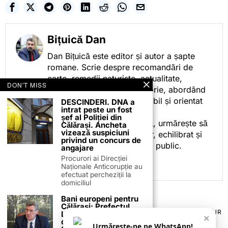
Bițuică Dan
Dan Bițuică este editor și autor a șapte
romane. Scrie despre recomandări de
carte, remedii naturiste, actualitate,
DON'T MISS
cotidian politic, sport și istorie, abordând
subiectele într-un stil accesibil și orientat
DESCINDERI. DNA a
intrat peste un fost
spre informare.
șef al Poliției din
Prin activitatea sa editorială, urmărește să
Călărași. Ancheta
vizează suspiciuni
ofere cititorilor conținut clar, echilibrat și
privind un concurs de
relevant, adaptat interesului public.
angajare
Procurori ai Direcției
Naționale Anticorupție au
efectuat percheziții la
domiciliul
Bani europeni pentru
Călărași: Prefectul
TERMENI ȘI CONDIȚII
COOKIES
POLITICA DE ANULARE & RETUR
Laurențiu State anunță
×
PUBLICITATE ONLINE & TIPĂRITĂ
DESPRE NOI
CONTACT
colaborarea cu ADR
Urmărește-ne pe WhatsApp!