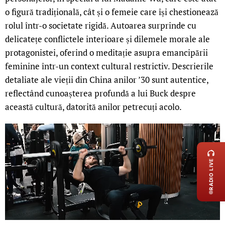
o figură tradițională, cât și o femeie care își chestionează
rolul într-o societate rigidă. Autoarea surprinde cu
delicatețe conflictele interioare și dilemele morale ale
protagonistei, oferind o meditație asupra emancipării
feminine într-un context cultural restrictiv. Descrierile
detaliate ale vieții din China anilor ’30 sunt autentice,
reflectând cunoașterea profundă a lui Buck despre
această cultură, datorită anilor petrecuți acolo.
LIVE 
RADIO LIVE