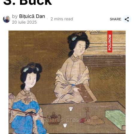
S. Buck
by
Bițuică Dan
2 mins read
SHARE
20 iulie 2025