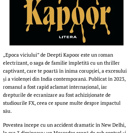
„Epoca viciului” de Deepti Kapoor este un roman
electrizant, o saga de familie împletită cu un thriller
captivant, care te poartă în inima corupției, a excesului
și a violenței din India contemporană. Publicat în 2023,
romanul a fost rapid aclamat internațional, iar
drepturile de ecranizare au fost achiziționate de
studiourile FX, ceea ce spune multe despre impactul
său.
Povestea începe cu un accident dramatic în New Delhi,
la ora 3 dimineața: un Mercedes scapă de sub control și