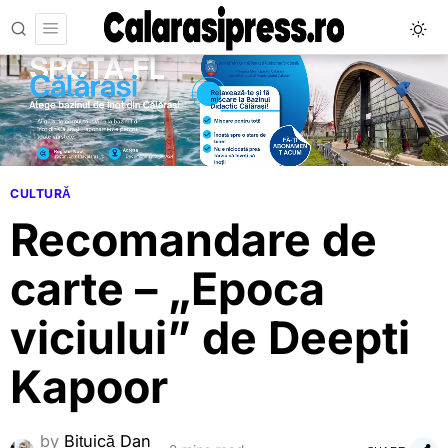
CULTURĂ
Recomandare de
carte – „Epoca
viciului” de Deepti
Kapoor
by
Bițuică Dan