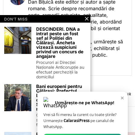
Dan Bițuică este editor și autor a șapte
romane. Scrie despre recomandări de
carte, remedii naturiste, actualitate,
DON'T MISS
cotidian politic, sport și istorie, abordând
subiectele într-un stil accesibil și orientat
DESCINDERI. DNA a
intrat peste un fost
spre informare.
șef al Poliției din
Prin activitatea sa editorială, urmărește să
Călărași. Ancheta
vizează suspiciuni
ofere cititorilor conținut clar, echilibrat și
privind un concurs de
relevant, adaptat interesului public.
angajare
Procurori ai Direcției
Naționale Anticorupție au
efectuat percheziții la
domiciliul
Bani europeni pentru
Călărași: Prefectul
TERMENI ȘI CONDIȚII
COOKIES
POLITICA DE ANULARE & RETUR
Laurențiu State anunță
×
PUBLICITATE ONLINE & TIPĂRITĂ
DESPRE NOI
CONTACT
colaborarea cu ADR
Urmărește-ne pe WhatsApp!
ZIARUL ANUNȚUL CĂLĂRĂȘEAN
Sud-Muntenia pentru
noi finanțări
Vrei să fii mereu la curent cu toate știrile?
Călărașul se pregătește
să intre pe harta
Urmarește
CalarasiPress
pe canalul de
finanțărilor europene, cu
WhatsApp.
PPC Renewables