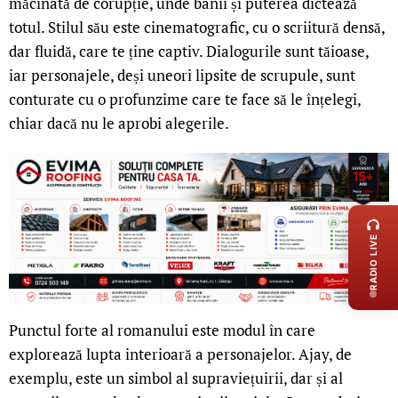
măcinată de corupție, unde banii și puterea dictează
totul. Stilul său este cinematografic, cu o scriitură densă,
dar fluidă, care te ține captiv. Dialogurile sunt tăioase,
iar personajele, deși uneori lipsite de scrupule, sunt
conturate cu o profunzime care te face să le înțelegi,
chiar dacă nu le aprobi alegerile.
LIVE 
RADIO LIVE
Punctul forte al romanului este modul în care
explorează lupta interioară a personajelor. Ajay, de
exemplu, este un simbol al supraviețuirii, dar și al