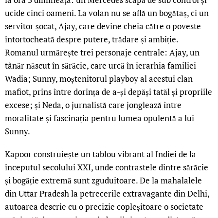
ucide cinci oameni. La volan nu se află un bogătaș, ci un
servitor șocat, Ajay, care devine cheia către o poveste
întortocheată despre putere, trădare și ambiție.
Romanul urmărește trei personaje centrale: Ajay, un
tânăr născut în sărăcie, care urcă în ierarhia familiei
Wadia; Sunny, moștenitorul playboy al acestui clan
mafiot, prins între dorința de a-și depăși tatăl și propriile
excese; și Neda, o jurnalistă care jonglează între
moralitate și fascinația pentru lumea opulentă a lui
Sunny.
Kapoor construiește un tablou vibrant al Indiei de la
începutul secolului XXI, unde contrastele dintre sărăcie
și bogăție extremă sunt zguduitoare. De la mahalalele
din Uttar Pradesh la petrecerile extravagante din Delhi,
autoarea descrie cu o precizie copleșitoare o societate