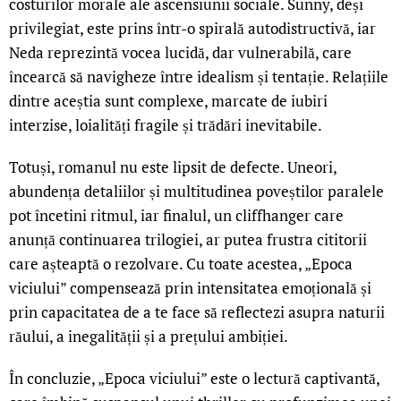
costurilor morale ale ascensiunii sociale. Sunny, deși
privilegiat, este prins într-o spirală autodistructivă, iar
Neda reprezintă vocea lucidă, dar vulnerabilă, care
încearcă să navigheze între idealism și tentație. Relațiile
dintre aceștia sunt complexe, marcate de iubiri
interzise, loialități fragile și trădări inevitabile.
Totuși, romanul nu este lipsit de defecte. Uneori,
abundența detaliilor și multitudinea poveștilor paralele
pot încetini ritmul, iar finalul, un cliffhanger care
anunță continuarea trilogiei, ar putea frustra cititorii
care așteaptă o rezolvare. Cu toate acestea, „Epoca
viciului” compensează prin intensitatea emoțională și
prin capacitatea de a te face să reflectezi asupra naturii
răului, a inegalității și a prețului ambiției.
În concluzie, „Epoca viciului” este o lectură captivantă,