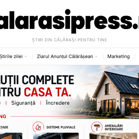
ȘTIRI DIN CĂLĂRAȘI PENTRU TINE
Știrile zilei
Ziarul Anunțul Călărășean
Marketing