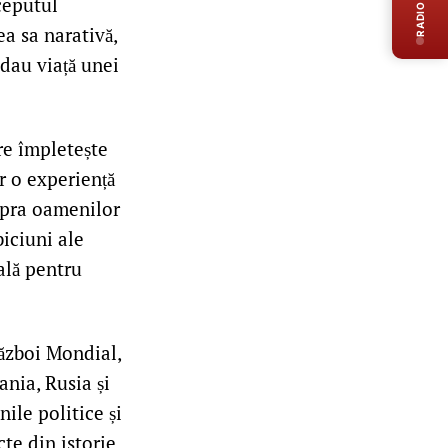
RADIO LIVE
ceputul
a sa narativă,
 dau viață unei
re împletește
r o experiență
supra oamenilor
biciuni ale
ală pentru
Război Mondial,
nia, Rusia și
ile politice și
te din istorie.