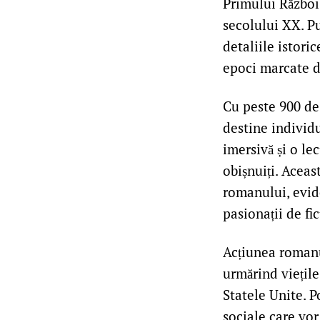
Primului Război 
secolului XX. P
detaliile istori
epoci marcate de
Cu peste 900 de 
destine individu
imersivă și o le
obișnuiți. Aceas
romanului, evid
pasionații de fic
Acțiunea romanu
urmărind viețile
Statele Unite. P
sociale care vor