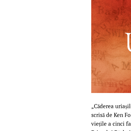
„Căderea uriașil
scrisă de Ken Fo
viețile a cinci 