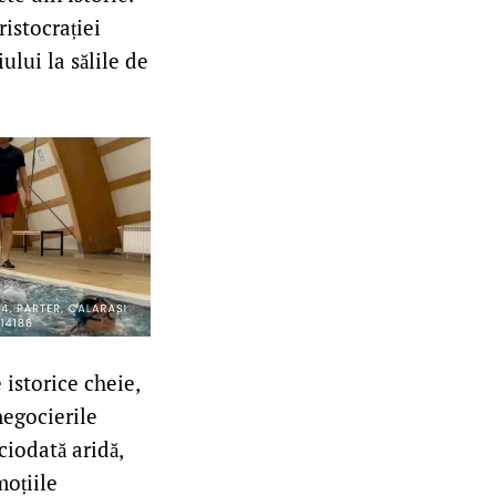
ristocrației
ului la sălile de
istorice cheie,
negocierile
ciodată aridă,
oțiile