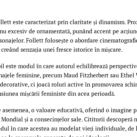
ollett este caracterizat prin claritate și dinamism. Pro
r nu excesiv de ornamentată, punând accent pe acțiun
onajelor. Follett folosește o abordare cinematografi
 creând senzația unei fresce istorice în mișcare.
il este modul în care autorul echilibrează perspectiv
najele feminine, precum Maud Fitzherbert sau Ethel 
 decorative, ci joacă roluri active în promovarea schi
nsiunea mișcării feministe din acea perioadă.
 asemenea, o valoare educativă, oferind o imagine 
Mondial și a consecințelor sale. Cititorii descoperă 
modul în care acestea au modelat vieți individuale, de 