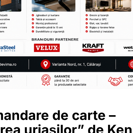
andare de carte –
ea uriașilor” de Ken