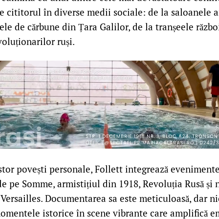
e cititorul în diverse medii sociale: de la saloanele a
ele de cărbune din Țara Galilor, de la tranșeele război
oluționarilor ruși.
tor povești personale, Follett integrează evenimente 
de pe Somme, armistițiul din 1918, Revoluția Rusă și 
 Versailles. Documentarea sa este meticuloasă, dar ni
mentele istorice în scene vibrante care amplifică em