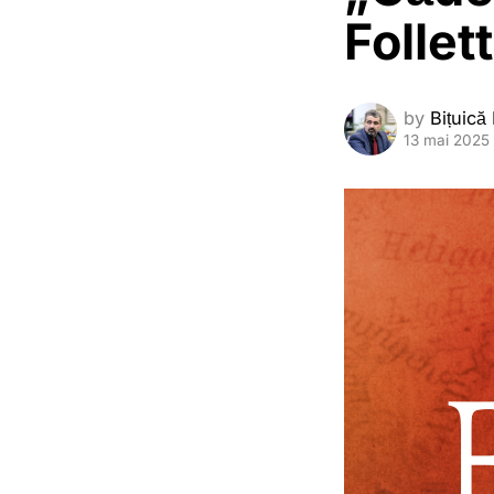
Follett
by
Bițuică
13 mai 2025