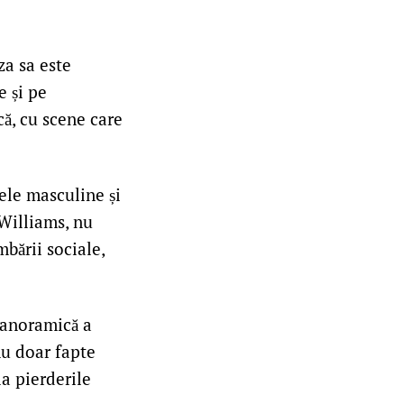
za sa este
e și pe
că, cu scene care
ele masculine și
Williams, nu
mbării sociale,
panoramică a
nu doar fapte
la pierderile