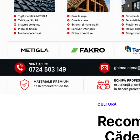
CULTURĂ
Recom
„Căder