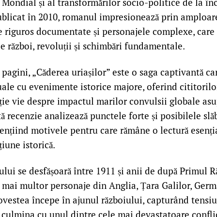
Mondial și al transformărilor socio-politice de la în
ublicat în 2010, romanul impresionează prin amploare
ce riguros documentate și personajele complexe, care
 război, revoluții și schimbări fundamentale.
pagini, „Căderea uriașilor” este o saga captivantă ca
ale cu evenimente istorice majore, oferind cititorilo
cție vie despre impactul marilor convulsii globale a
tă recenzie analizează punctele forte și posibilele slă
ențiind motivele pentru care rămâne o lectură esenți
țiune istorică.
lui se desfășoară între 1911 și anii de după Primul 
 mai multor personaje din Anglia, Țara Galilor, Germa
ovestea începe în ajunul războiului, capturând tensiun
 culmina cu unul dintre cele mai devastatoare conflic