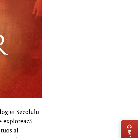
logiei Secolului
LIVE 
ce explorează
ltuos al