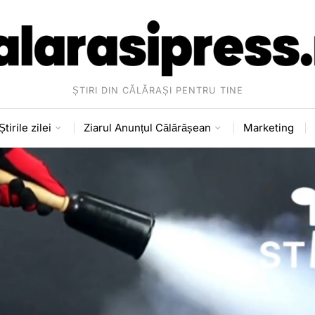
ȘTIRI DIN CĂLĂRAȘI PENTRU TINE
Știrile zilei
Ziarul Anunțul Călărășean
Marketing