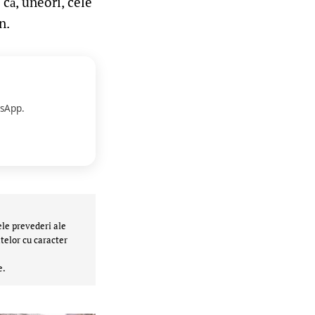
că, uneori, cele
n.
sApp.
ele prevederi ale
telor cu caracter
e.