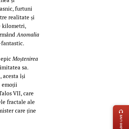
asnic, furtuni
re realitate și
 kilometri,
sformând
Anomalia
-fantastic.
l epic
Moștenirea
imitatea sa.
 acesta își
i emoții
Talos VII, care
LIVE 
le fractale ale
ister care ține
RADIO LIVE