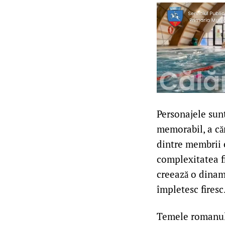
Personajele sunt
memorabil, a căr
dintre membrii e
complexitatea fi
creează o dinami
împletesc firesc
Temele romanulu