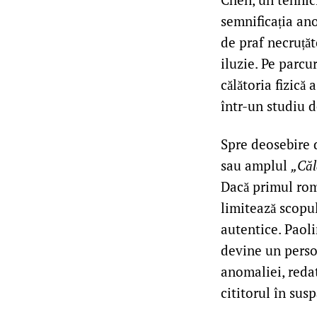
semnificația ano
de praf necruțăt
iluzie. Pe parcu
călătoria fizică
într-un studiu de
Spre deosebire d
sau amplul
„Căl
Dacă primul roman
limitează scopul
autentice. Paoli
devine un person
anomaliei, redat
cititorul în sus