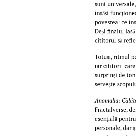
sunt universale,
însăși funcțione
povestea: ce îns
Deși finalul las
cititorul să ref
Totuși, ritmul p
iar cititorii ca
surprinși de ton
servește scopul
Anomalia: Călăto
Fractalverse, de
esențială pentru
personale, dar ș