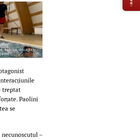
rotagonist
nteracțiunile
 treptat
forțate. Paolini
tea se
u necunoscutul –