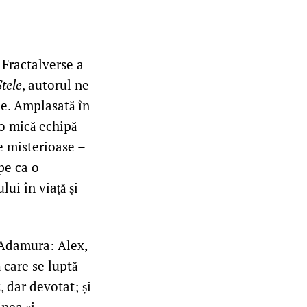
 Fractalverse a
tele
, autorul ne
ie. Amplasată în
 o mică echipă
e misterioase –
pe ca o
lui în viață și
 Adamura: Alex,
 care se luptă
, dar devotat; și
inea și