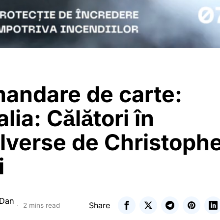
andare de carte:
ia: Călători în
lverse de Christoph
i
 Dan
Share
2 mins read