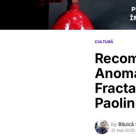
CULTURĂ
Recom
Anomal
Fracta
Paolin
by
Bițuică
21 mai 2025