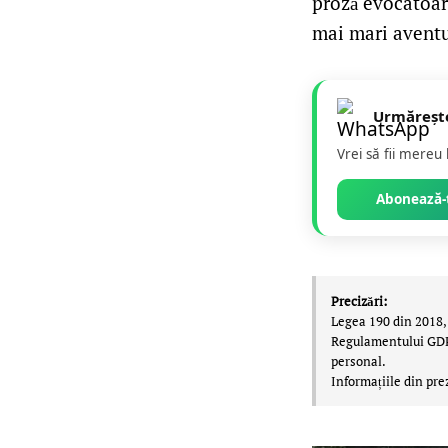
proză evocatoare
mai mari aventu
Urmăreșt
Vrei să fii mereu
Abonează-t
Precizări:
Legea 190 din 2018, 
Regulamentului GDPR,
personal.
Informațiile din pre