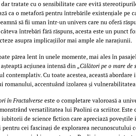
 dar tratate cu o sensibilitate care evită stereotipur
ază ca o metaforă pentru întrebările existențiale pe ca
eamnă să fii uman într-un univers care nu oferă răsp
ă câteva întrebări fără răspuns, acesta este un punct f
lecteze asupra implicațiilor mai ample ale narațiunii.
oate părea lent în unele momente, mai ales în pasajel
re așteaptă acțiunea intensă din
„Călători pe o mare de s
ul contemplativ. Cu toate acestea, această abordare 
ui romanului, accentuând izolarea și vulnerabilitatea
ri în Fractalverse
este o completare valoroasă a univ
monstrând versatilitatea lui Paolini ca scriitor. Este 
 iubitorii de science fiction care apreciază poveștile
i pentru cei fascinați de explorarea necunoscutului 