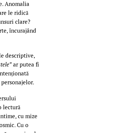
ile. Anomalia
re le ridică
unsuri clare?
orte, încurajând
e descriptive,
tele”
ar putea fi
intenționată
 personajelor.
ersului
o lectură
 intime, cu mize
cosmic. Cu o