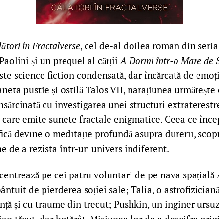
ători în Fractalverse
, cel de-al doilea roman din seria
Paolini și un prequel al cărții
A Dormi într-o Mare de S
te science fiction condensată, dar încărcată de emoț
neta pustie și ostilă Talos VII, narațiunea urmărește
nsărcinată cu investigarea unei structuri extraterestr
ă care emite sunete fractale enigmatice. Ceea ce înce
ifică devine o meditație profundă asupra durerii, scopu
e de a rezista într-un univers indiferent.
centrează pe cei patru voluntari de pe nava spațială
ntuit de pierderea soției sale; Talia, o astrofiziciană
nță și cu traume din trecut; Pushkin, un inginer ursuz
an tăcut, dar hotărât. Misiunea lor de a descifra orig