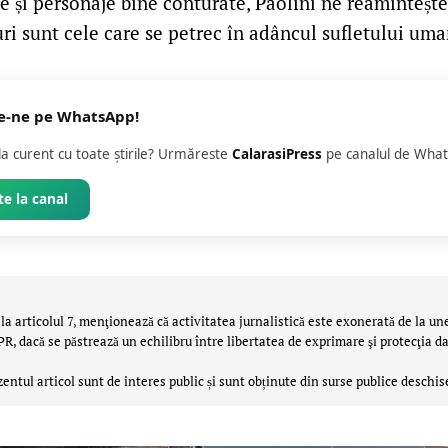
 și personaje bine conturate, Paolini ne reamintește 
ri sunt cele care se petrec în adâncul sufletului uma
e-ne pe WhatsApp!
 la curent cu toate știrile? Urmăreste
CalarasiPress
pe canalul de What
e la canal
la articolul 7, menţionează că activitatea jurnalistică este exonerată de la un
 dacă se păstrează un echilibru între libertatea de exprimare şi protecţia da
zentul articol sunt de interes public și sunt obținute din surse publice deschis