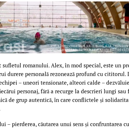
 sufletul romanului. Alex, în mod special, este un p
ui durere personală rezonează profund cu cititorul. I
chipei – uneori tensionate, alteori calde – dezvăluie
ecărui personaj, fără a recurge la descrieri lungi sau 
că de grup autentică, în care conflictele și solidarita
.
i – pierderea, căutarea unui sens și confruntarea c