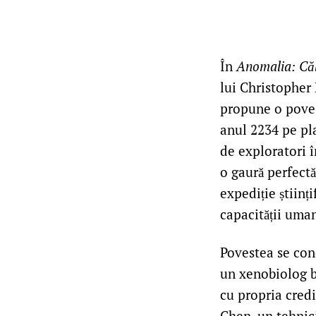
În
Anomalia: Căl
lui Christopher 
propune o poves
anul 2234 pe pla
de exploratori î
o gaură perfect
expediție științ
capacității uman
Povestea se con
un xenobiolog bâ
cu propria credi
Chen, un tehnici