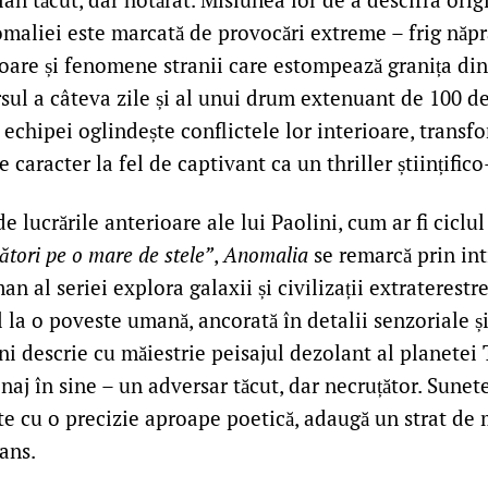
maliei este marcată de provocări extreme – frig năpr
oare și fenomene stranii care estompează granița dint
rsul a câteva zile și al unui drum extenuant de 100 de
 a echipei oglindește conflictele lor interioare, tran
 caracter la fel de captivant ca un thriller științifico
e lucrările anterioare ale lui Paolini, cum ar fi ciclu
ători pe o mare de stele”
,
Anomalia
se remarcă prin int
 al seriei explora galaxii și civilizații extraterestre,
 la o poveste umană, ancorată în detalii senzoriale ș
ni descrie cu măiestrie peisajul dezolant al planetei 
aj în sine – un adversar tăcut, dar necruțător. Sunete
e cu o precizie aproape poetică, adaugă un strat de m
pans.