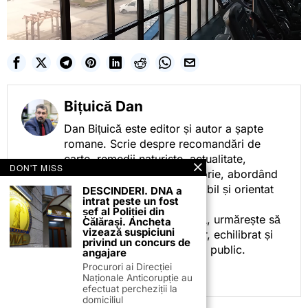
Bițuică Dan
Dan Bițuică este editor și autor a șapte
romane. Scrie despre recomandări de
carte, remedii naturiste, actualitate,
DON'T MISS
cotidian politic, sport și istorie, abordând
subiectele într-un stil accesibil și orientat
DESCINDERI. DNA a
intrat peste un fost
spre informare.
șef al Poliției din
Prin activitatea sa editorială, urmărește să
Călărași. Ancheta
vizează suspiciuni
ofere cititorilor conținut clar, echilibrat și
privind un concurs de
relevant, adaptat interesului public.
angajare
Procurori ai Direcției
Naționale Anticorupție au
efectuat percheziții la
domiciliul