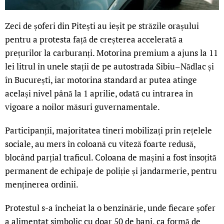
Zeci de șoferi din Pitești au ieșit pe străzile orașului
pentru a protesta față de creșterea accelerată a
prețurilor la carburanți. Motorina premium a ajuns la 11
lei litrul în unele stații de pe autostrada Sibiu–Nădlac și
în București, iar motorina standard ar putea atinge
același nivel până la 1 aprilie, odată cu intrarea în
vigoare a noilor măsuri guvernamentale.
Participanții, majoritatea tineri mobilizați prin rețelele
sociale, au mers în coloană cu viteză foarte redusă,
blocând parțial traficul. Coloana de mașini a fost însoțită
permanent de echipaje de poliție și jandarmerie, pentru
menținerea ordinii.
Protestul s-a încheiat la o benzinărie, unde fiecare șofer
a alimentat simbolic cu doar 50 de bani, ca formă de