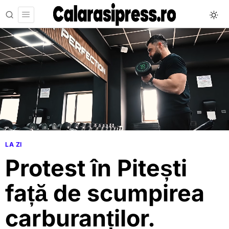
LA ZI
Protest în Pitești
față de scumpirea
carburanților.