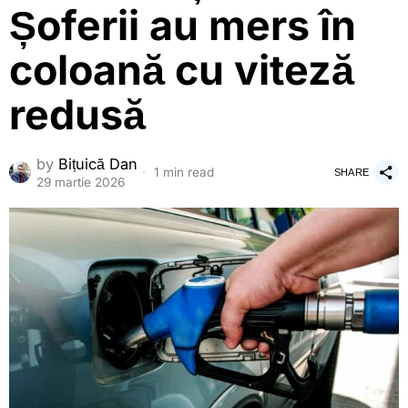
Șoferii au mers în
coloană cu viteză
redusă
by
Bițuică Dan
1 min read
SHARE
29 martie 2026