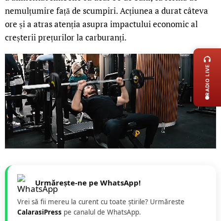
nemulțumire față de scumpiri. Acțiunea a durat câteva
ore și a atras atenția asupra impactului economic al
creșterii prețurilor la carburanți.
LIVE 
RADIO LIVE
Urmărește-ne pe WhatsApp!
Vrei să fii mereu la curent cu toate știrile? Urmăreste
CalarasiPress
pe canalul de WhatsApp.