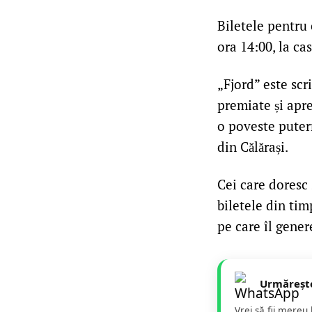
Biletele pentru
ora 14:00, la ca
„Fjord” este scr
premiate și apr
o poveste putern
din Călărași.
Cei care doresc s
biletele din tim
pe care îl gene
Urmăreșt
Vrei să fii mereu