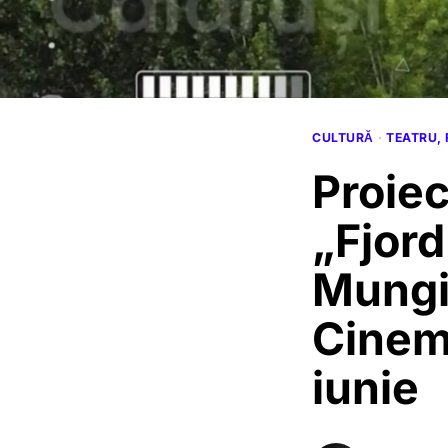
CULTURĂ
·
TEATRU, 
Proiec
„Fjord
Mungi
Cinem
iunie