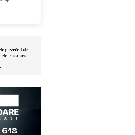
ele prevederi ale
telor cu caracter
e.