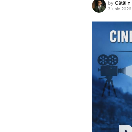
by
Cătălin
3 iunie 2026