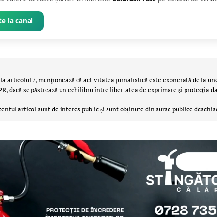
e la canal
la articolul 7, menţionează că activitatea jurnalistică este exonerată de la un
 dacă se păstrează un echilibru între libertatea de exprimare şi protecţia da
zentul articol sunt de interes public și sunt obținute din surse publice deschis