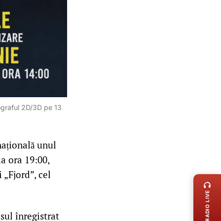
tograful 2D/3D pe 13
națională unul
la ora 19:00,
LIVE 
 „Fjord”, cel
RADIO LIVE
sul înregistrat