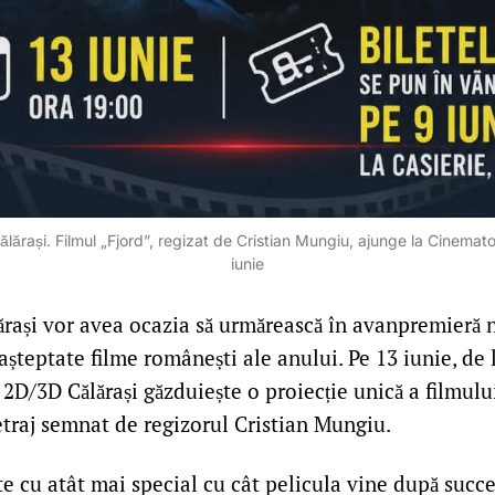
Călărași. Filmul „Fjord”, regizat de Cristian Mungiu, ajunge la Cinema
iunie
lărași vor avea ocazia să urmărească în avanpremieră 
așteptate filme românești ale anului. Pe 13 iunie, de 
D/3D Călărași găzduiește o proiecție unică a filmului
raj semnat de regizorul Cristian Mungiu.
 cu atât mai special cu cât pelicula vine după succe