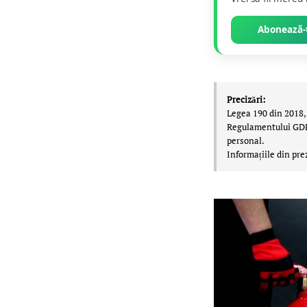
Abonează-t
Precizări:
Legea 190 din 2018, 
Regulamentului GDPR,
personal.
Informațiile din pre