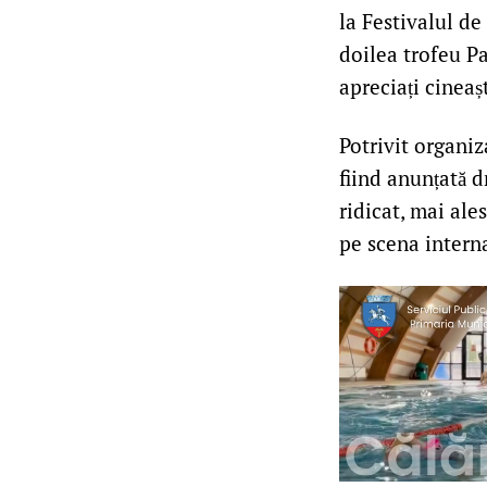
la Festivalul de
doilea trofeu Pa
apreciați cineaș
Potrivit organiz
fiind anunțată d
ridicat, mai ale
pe scena interna