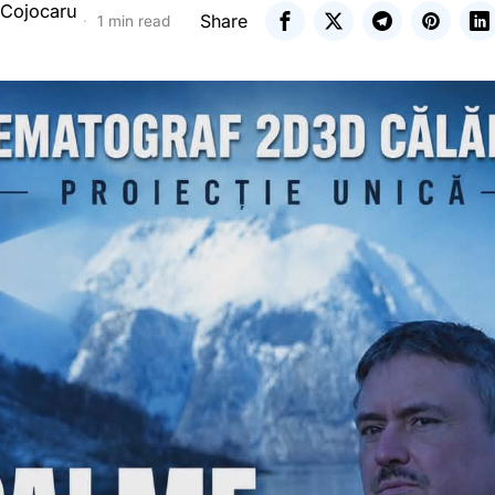
 Cojocaru
Share
1 min read