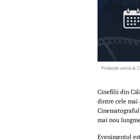
Proiecție unică la 
Cinefilii din Că
dintre cele mai 
Cinematograful 2
mai nou lungmet
Evenimentul este