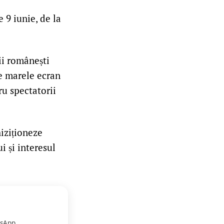
 9 iunie, de la
ii românești
pe marele ecran
ru spectatorii
hiziționeze
i și interesul
sApp.