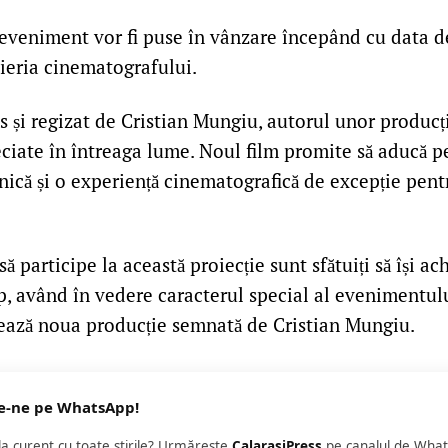
 eveniment vor fi puse în vânzare începând cu data de
sieria cinematografului.
is și regizat de Cristian Mungiu, autorul unor producț
eciate în întreaga lume. Noul film promite să aducă 
ică și o experiență cinematografică de excepție pent
ă participe la această proiecție sunt sfătuiți să își ac
p, având în vedere caracterul special al evenimentulu
rează noua producție semnată de Cristian Mungiu.
e-ne pe WhatsApp!
 la curent cu toate știrile? Urmăreste
CalarasiPress
pe canalul de What