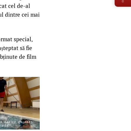
cat cel de-al
ul dintre cei mai
ormat special,
șteptat să fie
obținute de film