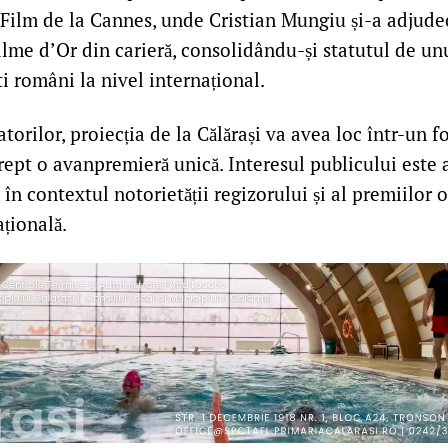
 Film de la Cannes, unde Cristian Mungiu și-a adjude
lme d’Or din carieră, consolidându-și statutul de un
ti români la nivel internațional.
atorilor, proiecția de la Călărași va avea loc într-un f
rept o avanpremieră unică. Interesul publicului este a
s în contextul notorietății regizorului și al premiilor 
țională.