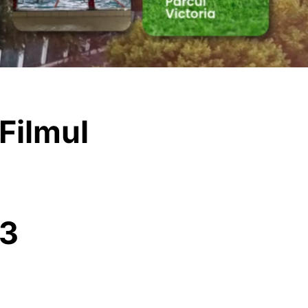
 Filmul
13