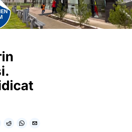
rin
i.
idicat