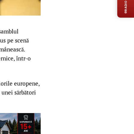
RADIO LIVE
nsamblul
dus pe scenă
omânească.
rnice, într-o
lorile europene,
 unei sărbători