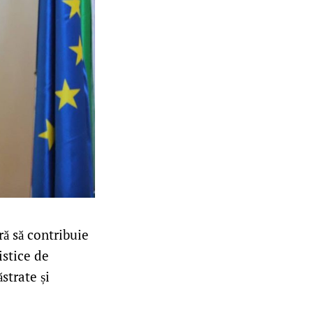
ră să contribuie
istice de
strate și