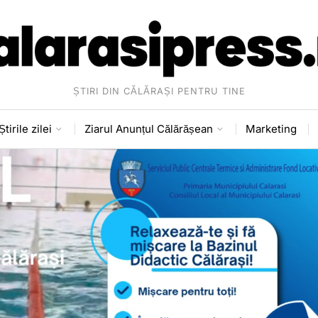
ȘTIRI DIN CĂLĂRAȘI PENTRU TINE
Știrile zilei
Ziarul Anunțul Călărășean
Marketing