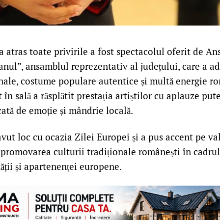
atras toate privirile a fost spectacolul oferit de A
anul”, ansamblul reprezentativ al județului, care a a
onale, costume populare autentice și multă energie r
în sală a răsplătit prestația artiștilor cu aplauze pute
ată de emoție și mândrie locală.
vut loc cu ocazia Zilei Europei și a pus accent pe va
 promovarea culturii tradiționale românești în cadrul
ății și apartenenței europene.