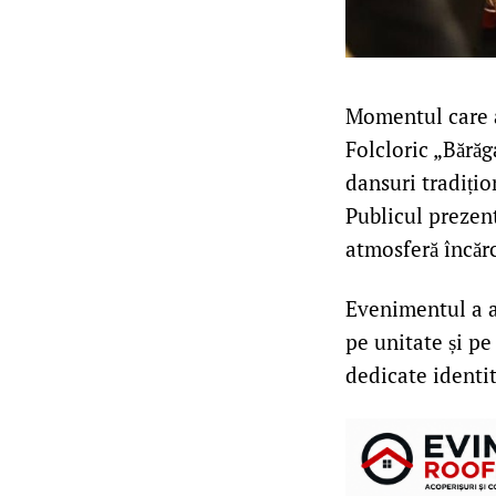
Momentul care a 
Folcloric „Bărăg
dansuri tradiți
Publicul prezent 
atmosferă încărc
Evenimentul a a
pe unitate și pe
dedicate identit