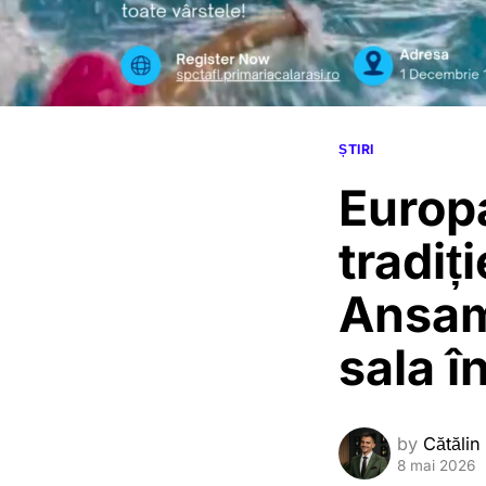
ȘTIRI
Europa
tradiți
Ansamb
sala î
by
Cătălin
8 mai 2026