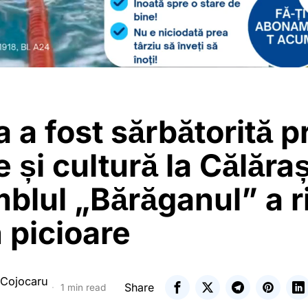
 a fost sărbătorită p
e și cultură la Călăraș
lul „Bărăganul” a r
n picioare
 Cojocaru
Share
1 min read