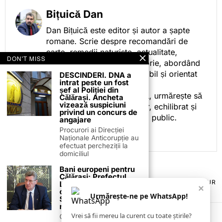
Bițuică Dan
Dan Bițuică este editor și autor a șapte
romane. Scrie despre recomandări de
carte, remedii naturiste, actualitate,
DON'T MISS
cotidian politic, sport și istorie, abordând
subiectele într-un stil accesibil și orientat
DESCINDERI. DNA a
intrat peste un fost
spre informare.
șef al Poliției din
Prin activitatea sa editorială, urmărește să
Călărași. Ancheta
vizează suspiciuni
ofere cititorilor conținut clar, echilibrat și
privind un concurs de
relevant, adaptat interesului public.
angajare
Procurori ai Direcției
Naționale Anticorupție au
efectuat percheziții la
domiciliul
Bani europeni pentru
Călărași: Prefectul
TERMENI ȘI CONDIȚII
COOKIES
POLITICA DE ANULARE & RETUR
Laurențiu State anunță
×
PUBLICITATE ONLINE & TIPĂRITĂ
DESPRE NOI
CONTACT
colaborarea cu ADR
Urmărește-ne pe WhatsApp!
Sud-Muntenia pentru
ZIARUL ANUNȚUL CĂLĂRĂȘEAN
noi finanțări
Vrei să fii mereu la curent cu toate știrile?
Călărașul se pregătește