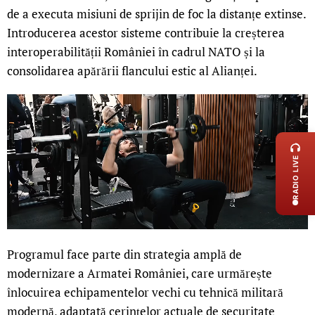
de a executa misiuni de sprijin de foc la distanțe extinse.
Introducerea acestor sisteme contribuie la creșterea
interoperabilității României în cadrul NATO și la
consolidarea apărării flancului estic al Alianței.
LIVE 
RADIO LIVE
Programul face parte din strategia amplă de
modernizare a Armatei României, care urmărește
înlocuirea echipamentelor vechi cu tehnică militară
modernă, adaptată cerințelor actuale de securitate