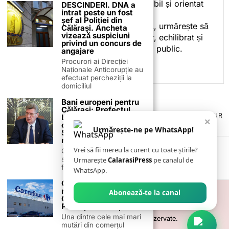
subiectele într-un stil accesibil și orientat
DESCINDERI. DNA a
intrat peste un fost
spre informare.
șef al Poliției din
Prin activitatea sa editorială, urmărește să
Călărași. Ancheta
vizează suspiciuni
ofere cititorilor conținut clar, echilibrat și
privind un concurs de
relevant, adaptat interesului public.
angajare
Procurori ai Direcției
Naționale Anticorupție au
efectuat percheziții la
domiciliul
Bani europeni pentru
Călărași: Prefectul
TERMENI ȘI CONDIȚII
COOKIES
POLITICA DE ANULARE & RETUR
Laurențiu State anunță
×
PUBLICITATE ONLINE & TIPĂRITĂ
DESPRE NOI
CONTACT
colaborarea cu ADR
Urmărește-ne pe WhatsApp!
Sud-Muntenia pentru
ZIARUL ANUNȚUL CĂLĂRĂȘEAN
noi finanțări
Vrei să fii mereu la curent cu toate știrile?
Călărașul se pregătește
să intre pe harta
Urmarește
CalarasiPress
pe canalul de
finanțărilor europene, cu
WhatsApp.
Carrefour intră într-o
nouă eră în România.
Abonează-te la canal
Ce pregătesc frații
Pavăl pentru rețea
Una dintre cele mai mari
©
2026
- Toate drepturile sunt rezervate.
mutări din comerțul