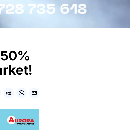
u 50%
rket!