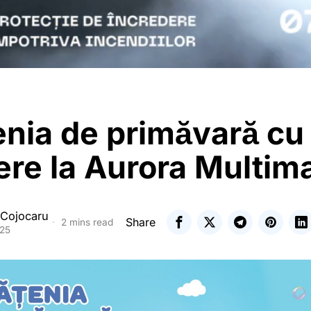
enia de primăvară c
re la Aurora Multima
 Cojocaru
Share
2 mins read
025