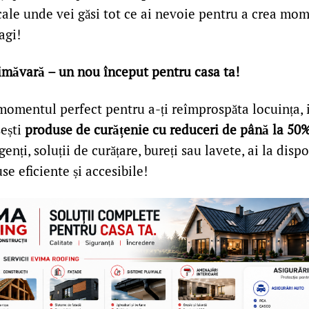
scale unde vei găsi tot ce ai nevoie pentru a crea mo
agi!
imăvară – un nou început pentru casa ta!
momentul perfect pentru a-ți reîmprospăta locuința, 
ești
produse de curățenie cu reduceri de până la 50
enți, soluții de curățare, bureți sau lavete, ai la disp
se eficiente și accesibile!