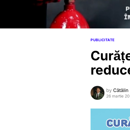
PUBLICITATE
Curăț
reduce
by
Cătălin
26 martie 2