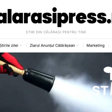
ȘTIRI DIN CĂLĂRAȘI PENTRU TINE
Știrile zilei
Ziarul Anunțul Călărășean
Marketing