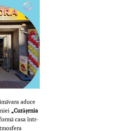
primăvara aduce
aniei
„Curățenia
formă casa într-
 atmosfera