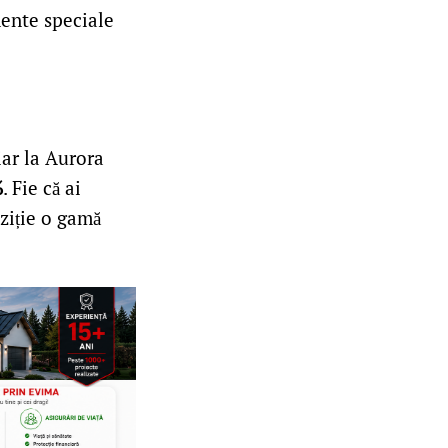
mente speciale
iar la Aurora
%
. Fie că ai
oziție o gamă