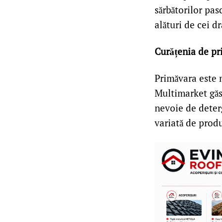
sărbătorilor pa
alături de cei dr
Curățenia de pr
Primăvara este 
Multimarket găs
nevoie de deterg
variată de produ