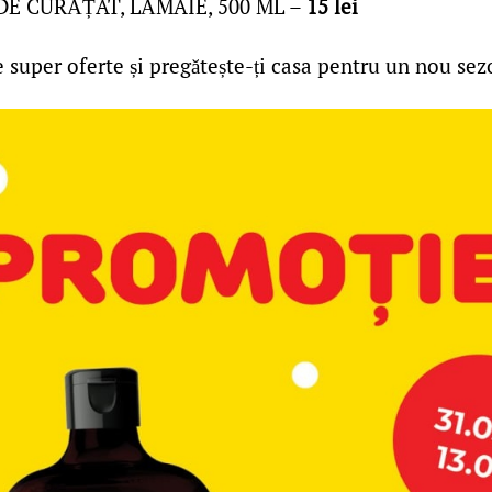
E CURĂȚAT, LĂMÂIE, 500 ML –
15 lei
e super oferte și pregătește-ți casa pentru un nou sez