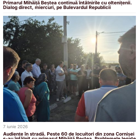
Primarul Mihăiță Beștea continuă întâlnirile cu oltenițenii.
Dialog direct, miercuri, pe Bulevardul Republicii
7 iunie 2026
Audiențe în stradă. Peste 60 de locuitori din zona Cornișei
s-au întâlnit cu primarul Mihăiță Beștea. Problemele legate