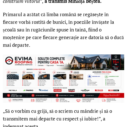
construim viitorul
”,
a transmis Mihăiță Beștea.
Primarul a arătat că limba română se regăsește în
fiecare vorbă rostită de bunici, în poeziile învățate la
școală sau în rugăciunile spuse în taină, fiind o
moștenire pe care fiecare generație are datoria să o ducă
mai departe.
„Să o vorbim cu grijă, să o scriem cu mândrie și să o
transmitem mai departe cu respect și iubire!”, a
îndemnat acesta.