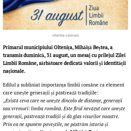
oltenita calarasi
Primarul municipiului Oltenița, Mihăiță Beștea, a
transmis duminică, 31 august, un mesaj cu prilejul Zilei
Limbii Române, sărbătoare dedicată valorii și identității
naționale.
Edilul a subliniat importanța limbii române ca element
care unește generații și păstrează tradițiile:
„
Există ceva care ne unește dincolo de distanțe, generații
sau vremuri: limba română. Este firul nevăzut care unește
generații, păstrează tradiții și dă glas visurilor noastre.
Prin ea ne spunem poveștile, ne păstrăm istoria și