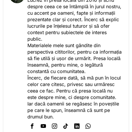
Lucrez în presa locală din 2016 și scriu
despre ceea ce se întâmplă în jurul nostru,
cu accent pe oameni, fapte și informații
prezentate clar și corect. Încerc să explic
lucrurile pe înțelesul tuturor și să ofer
context pentru subiectele de interes
public.
Materialele mele sunt gândite din
perspectiva cititorilor, pentru ca informația
să fie utilă și ușor de urmărit. Presa locală
înseamnă, pentru mine, o legătură
constantă cu comunitatea.
Încerc, de fiecare dată, să mă pun în locul
celor care citesc, privesc sau urmăresc
ceea ce fac. Pentru că presa locală nu
este despre mine, ci despre comunitate.
Iar dacă oamenii se regăsesc în poveștile
pe care le spun, înseamnă că sunt pe
drumul bun.