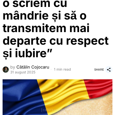
o scriem cu
mândrie și să o
transmitem mai
departe cu respect
și iubire”
by
Cătălin Cojocaru
1 min read
SHARE
31 august 2025