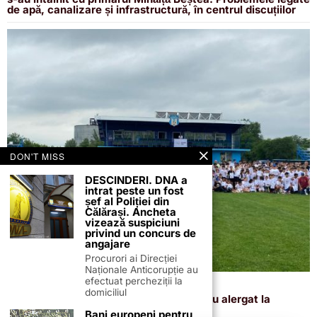
de apă, canalizare și infrastructură, în centrul discuțiilor
DON'T MISS
DESCINDERI. DNA a
intrat peste un fost
șef al Poliției din
Călărași. Ancheta
vizează suspiciuni
privind un concurs de
angajare
Procurori ai Direcției
Naționale Anticorupție au
efectuat percheziții la
5 iunie 2026
domiciliul
Peste 350 de elevi din județul Călărași au alergat la
Oltenița, de Ziua Olimpică
Bani europeni pentru