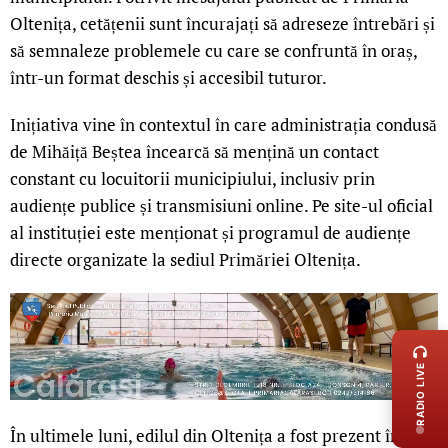
Oltenița, cetățenii sunt încurajați să adreseze întrebări și
să semnaleze problemele cu care se confruntă în oraș,
într-un format deschis și accesibil tuturor.
Inițiativa vine în contextul în care administrația condusă
de Mihăiță Beștea încearcă să mențină un contact
constant cu locuitorii municipiului, inclusiv prin
audiențe publice și transmisiuni online. Pe site-ul oficial
al instituției este menționat și programul de audiențe
directe organizate la sediul Primăriei Oltenița.
LIVE 
RADIO LIVE
În ultimele luni, edilul din Oltenița a fost prezent în