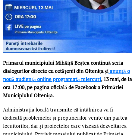
Primarul municipiului Mihăiță Beștea continuă seria
dialogurilor directe cu cetățenii din Oltenița și
anunță o
nouă audiență online programată miercuri
, 13 mai, de la
ora 17:00, pe pagina oficială de Facebook a Primăriei
Municipiului Oltenița.
Administrația locală transmite că întâlnirea va fi
dedicată problemelor și propunerilor venite din partea
locuitorilor, dar și proiectelor care vizează dezvoltarea
municipiului. Potrivit mesajului publicat de Primăria