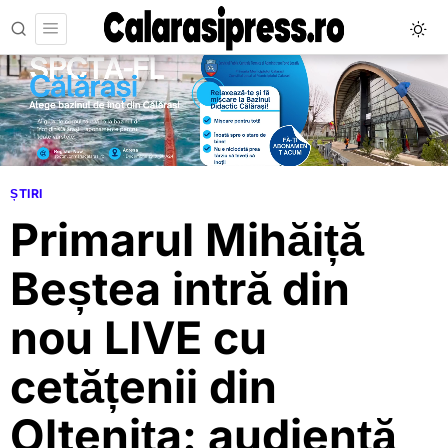
ȘTIRI
Primarul Mihăiță
Beștea intră din
nou LIVE cu
cetățenii din
Oltenița: audiență