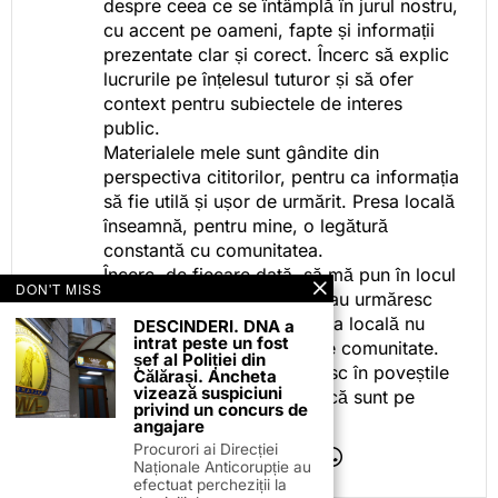
despre ceea ce se întâmplă în jurul nostru,
cu accent pe oameni, fapte și informații
prezentate clar și corect. Încerc să explic
lucrurile pe înțelesul tuturor și să ofer
context pentru subiectele de interes
public.
Materialele mele sunt gândite din
perspectiva cititorilor, pentru ca informația
să fie utilă și ușor de urmărit. Presa locală
înseamnă, pentru mine, o legătură
constantă cu comunitatea.
Încerc, de fiecare dată, să mă pun în locul
DON'T MISS
celor care citesc, privesc sau urmăresc
ceea ce fac. Pentru că presa locală nu
DESCINDERI. DNA a
intrat peste un fost
este despre mine, ci despre comunitate.
șef al Poliției din
Iar dacă oamenii se regăsesc în poveștile
Călărași. Ancheta
vizează suspiciuni
pe care le spun, înseamnă că sunt pe
privind un concurs de
drumul bun.
angajare
Procurori ai Direcției
Naționale Anticorupție au
efectuat percheziții la