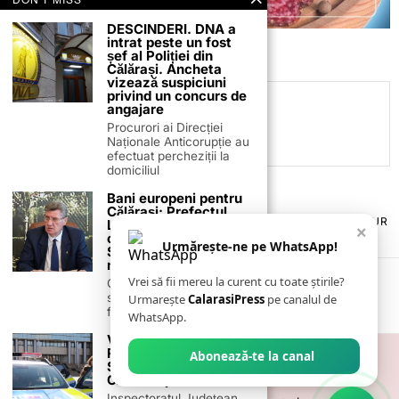
DESCINDERI. DNA a
intrat peste un fost
șef al Poliției din
Călărași. Ancheta
vizează suspiciuni
privind un concurs de
Daniel Mitrea
angajare
Procurori ai Direcției
Naționale Anticorupție au
efectuat percheziții la
domiciliul
Bani europeni pentru
Călărași: Prefectul
TERMENI ȘI CONDIȚII
COOKIES
POLITICA DE ANULARE & RETUR
Laurențiu State anunță
×
PUBLICITATE ONLINE & TIPĂRITĂ
DESPRE NOI
CONTACT
colaborarea cu ADR
Urmărește-ne pe WhatsApp!
Sud-Muntenia pentru
ZIARUL ANUNȚUL CĂLĂRĂȘEAN
noi finanțări
Vrei să fii mereu la curent cu toate știrile?
Călărașul se pregătește
să intre pe harta
Urmarește
CalarasiPress
pe canalul de
finanțărilor europene, cu
WhatsApp.
VIDEO. ZIUA POLIŢIEI
ROMÂNE
Abonează-te la canal
SĂRBĂTORITĂ LA
CĂLĂRAŞI
Inspectoratul Județean