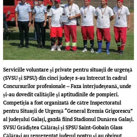
Serviciile voluntare şi private pentru situaţii de urgenţă
(SVSU și SPSU) din cinci județe s-au întrecut în cadrul
Concursurilor profesionale – Faza interjudeţeană, unde
și-au dovedit calităţile şi aptitudinile de pompieri.
Competiția a fost organizată de către Inspectoratul
pentru Situații de Urgență “General Eremia Grigorescu”
al județului Galați, gazdă fiind Stadionul Dunărea Galați.
SVSU Grădiștea Călărași și SPSU Saint-Gobain Glass
Călărași au reprezentat județul nostru și au obținut