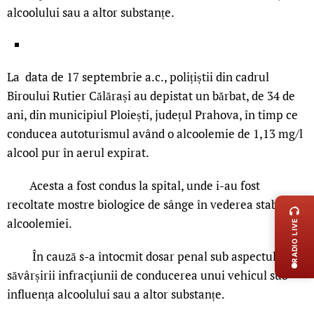
alcoolului sau a altor substanțe.
La data de 17 septembrie a.c., polițiștii din cadrul
Biroului Rutier Călărași au depistat un bărbat, de 34 de
ani, din municipiul Ploiești, județul Prahova, în timp ce
conducea autoturismul având o alcoolemie de 1,13 mg/l
alcool pur în aerul expirat.
Acesta a fost condus la spital, unde i-au fost
LIVE 
recoltate mostre biologice de sânge în vederea stabilirii
alcoolemiei.
RADIO LIVE
În cauză s-a întocmit dosar penal sub aspectul
săvârșirii infracţiunii de conducerea unui vehicul sub
influența alcoolului sau a altor substanțe.