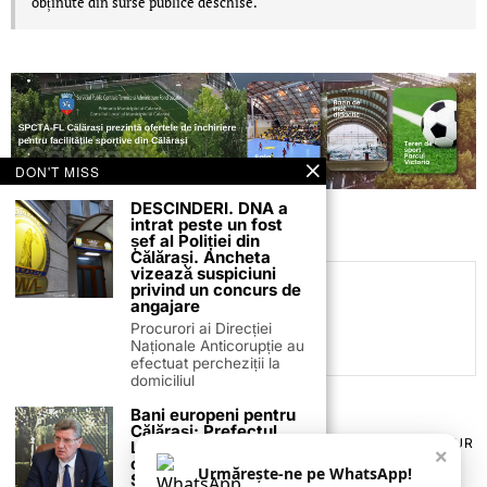
obținute din surse publice deschise.
DON'T MISS
DESCINDERI. DNA a
intrat peste un fost
șef al Poliției din
Călărași. Ancheta
vizează suspiciuni
privind un concurs de
C.C
angajare
Procurori ai Direcției
Naționale Anticorupție au
efectuat percheziții la
domiciliul
Bani europeni pentru
Călărași: Prefectul
TERMENI ȘI CONDIȚII
COOKIES
POLITICA DE ANULARE & RETUR
Laurențiu State anunță
×
PUBLICITATE ONLINE & TIPĂRITĂ
DESPRE NOI
CONTACT
colaborarea cu ADR
Urmărește-ne pe WhatsApp!
Sud-Muntenia pentru
ZIARUL ANUNȚUL CĂLĂRĂȘEAN