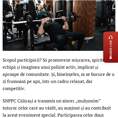
LIVE 
RADIO LIVE
Scopul participării? Să promoveze mișcarea, spiritul de
echipă și imaginea unui polițist activ, implicat și
aproape de comunitate. Și, bineînțeles, să se bucure de o
zi frumoasă pe apă, într-un cadru relaxat, dar
competitiv.
SNPPC Călărași a transmis un sincer „mulțumim”
tuturor celor care au vâslit, au susținut și au contribuit
la acest eveniment special. Participarea celor două