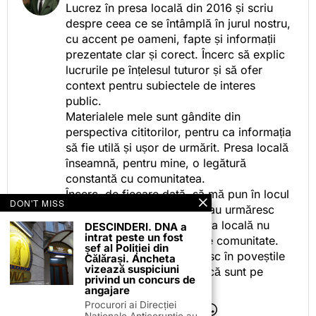
Lucrez în presa locală din 2016 și scriu
despre ceea ce se întâmplă în jurul nostru,
cu accent pe oameni, fapte și informații
prezentate clar și corect. Încerc să explic
lucrurile pe înțelesul tuturor și să ofer
context pentru subiectele de interes
public.
Materialele mele sunt gândite din
perspectiva cititorilor, pentru ca informația
să fie utilă și ușor de urmărit. Presa locală
înseamnă, pentru mine, o legătură
constantă cu comunitatea.
Încerc, de fiecare dată, să mă pun în locul
DON'T MISS
celor care citesc, privesc sau urmăresc
ceea ce fac. Pentru că presa locală nu
DESCINDERI. DNA a
intrat peste un fost
este despre mine, ci despre comunitate.
șef al Poliției din
Iar dacă oamenii se regăsesc în poveștile
Călărași. Ancheta
vizează suspiciuni
pe care le spun, înseamnă că sunt pe
privind un concurs de
drumul bun.
angajare
Procurori ai Direcției