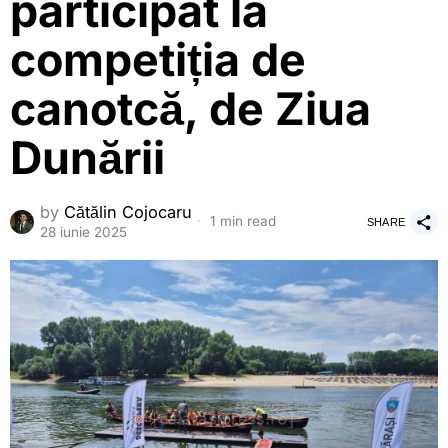
participat la
competiția de
canotcă, de Ziua
Dunării
by
Cătălin Cojocaru
1 min read
SHARE
28 iunie 2025