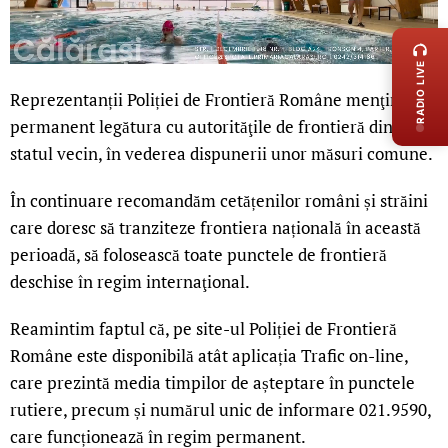
LIVE 
RADIO LIVE
Reprezentanții Poliției de Frontieră Române menţin
permanent legătura cu autorităţile de frontieră din
statul vecin, în vederea dispunerii unor măsuri comune.
În continuare recomandăm cetățenilor români și străini
care doresc să tranziteze frontiera națională în această
perioadă, să folosească toate punctele de frontieră
deschise în regim internaţional.
Reamintim faptul că, pe site-ul Poliției de Frontieră
Române este disponibilă atât aplicația Trafic on-line,
care prezintă media timpilor de așteptare în punctele
rutiere, precum și numărul unic de informare 021.9590,
care funcționează în regim permanent.