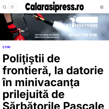
ȘTIRI
Poliţiştii de
frontieră, la datorie
în minivacanța
prilejuită de
Sărbătorile Pascale