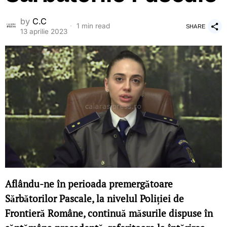
by
C.C
1 min read
SHARE
13 aprilie 2023
Aflându-ne în perioada premergătoare
Sărbătorilor Pascale, la nivelul Poliției de
Frontieră Române, continuă măsurile dispuse în