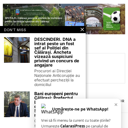
DON'T MISS
DESCINDERI. DNA a
intrat peste un fost
șef al Poliției din
Călărași. Ancheta
vizează suspiciuni
privind un concurs de
C.C
angajare
Procurori ai Direcției
Naționale Anticorupție au
efectuat percheziții la
domiciliul
Bani europeni pentru
Călărași: Prefectul
TERMENI ȘI CONDIȚII
COOKIES
POLITICA DE ANULARE & RETUR
Laurențiu State anunță
×
PUBLICITATE ONLINE & TIPĂRITĂ
DESPRE NOI
CONTACT
colaborarea cu ADR
Urmărește-ne pe WhatsApp!
Sud-Muntenia pentru
ZIARUL ANUNȚUL CĂLĂRĂȘEAN
noi finanțări
Vrei să fii mereu la curent cu toate știrile?
Călărașul se pregătește
să intre pe harta
Urmarește
CalarasiPress
pe canalul de