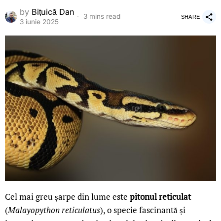
by
Bițuică Dan
3 mins read
SHARE
3 iunie 2025
Cel mai greu șarpe din lume este
pitonul reticulat
(
Malayopython reticulatus
), o specie fascinantă și