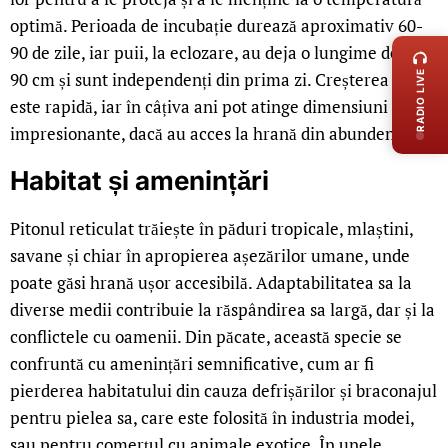
LIVE 
optimă. Perioada de incubație durează aproximativ 60-
90 de zile, iar puii, la eclozare, au deja o lungime de 60-
RADIO LIVE
90 cm și sunt independenți din prima zi. Creșterea lor
este rapidă, iar în câțiva ani pot atinge dimensiuni
impresionante, dacă au acces la hrană din abundență.
Habitat și amenințări
Pitonul reticulat trăiește în păduri tropicale, mlaștini,
savane și chiar în apropierea așezărilor umane, unde
poate găsi hrană ușor accesibilă. Adaptabilitatea sa la
diverse medii contribuie la răspândirea sa largă, dar și la
conflictele cu oamenii. Din păcate, această specie se
confruntă cu amenințări semnificative, cum ar fi
pierderea habitatului din cauza defrișărilor și braconajul
pentru pielea sa, care este folosită în industria modei,
sau pentru comerțul cu animale exotice. În unele