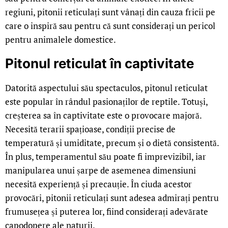
regiuni, pitonii reticulați sunt vânați din cauza fricii pe
care o inspiră sau pentru că sunt considerați un pericol
pentru animalele domestice.
Pitonul reticulat în captivitate
Datorită aspectului său spectaculos, pitonul reticulat
este popular în rândul pasionaților de reptile. Totuși,
creșterea sa în captivitate este o provocare majoră.
Necesită terarii spațioase, condiții precise de
temperatură și umiditate, precum și o dietă consistentă.
În plus, temperamentul său poate fi imprevizibil, iar
manipularea unui șarpe de asemenea dimensiuni
necesită experiență și precauție. În ciuda acestor
provocări, pitonii reticulați sunt adesea admirați pentru
frumusețea și puterea lor, fiind considerați adevărate
capodopere ale naturii.