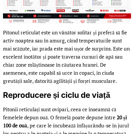
Pitonul reticulat este un vânător solitar și preferă să fie
activ noaptea sau în amurg, când temperaturile sunt
mai scăzute, iar prada este mai ușor de surprins. Este un
excelent înotător și poate traversa cursuri de apă sau
chiar zone mlăștinoase în căutarea hranei. De
asemenea, este capabil să urce în copaci, în ciuda
greutății sale, datorită agilității și forței musculare.
Reproducere și ciclu de viață
Pitonii reticulați sunt ovipari, ceea ce înseamnă că
femelele depun ouă. O femelă poate depune între
20 și
100 de ouă
, pe care le incubează înfășurându-se în jurul
lor pentru a le proteja și a le menține la o temperatură