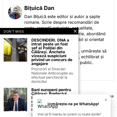
Bițuică Dan
Dan Bițuică este editor și autor a șapte
romane. Scrie despre recomandări de
carte, remedii naturiste, actualitate,
DON'T MISS
cotidian politic, sport și istorie, abordând
subiectele într-un stil accesibil și orientat
DESCINDERI. DNA a
intrat peste un fost
spre informare.
șef al Poliției din
Prin activitatea sa editorială, urmărește să
Călărași. Ancheta
vizează suspiciuni
ofere cititorilor conținut clar, echilibrat și
privind un concurs de
relevant, adaptat interesului public.
angajare
Procurori ai Direcției
Naționale Anticorupție au
efectuat percheziții la
domiciliul
Bani europeni pentru
Călărași: Prefectul
TERMENI ȘI CONDIȚII
COOKIES
POLITICA DE ANULARE & RETUR
Laurențiu State anunță
×
PUBLICITATE ONLINE & TIPĂRITĂ
DESPRE NOI
CONTACT
colaborarea cu ADR
Urmărește-ne pe WhatsApp!
ZIARUL ANUNȚUL CĂLĂRĂȘEAN
Sud-Muntenia pentru
noi finanțări
Vrei să fii mereu la curent cu toate știrile?
Călărașul se pregătește