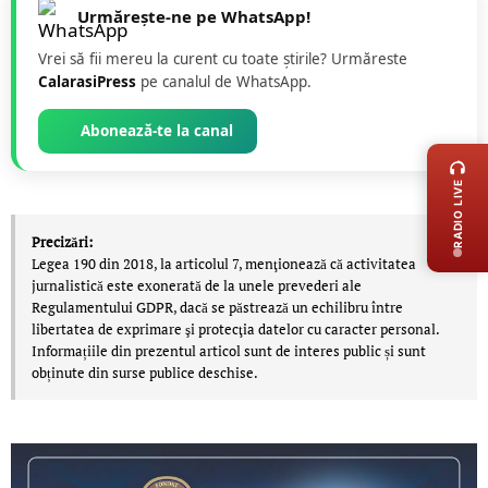
Urmărește-ne pe WhatsApp!
Vrei să fii mereu la curent cu toate știrile? Urmăreste
CalarasiPress
pe canalul de WhatsApp.
LIVE 
Abonează-te la canal
RADIO LIVE
Precizări:
Legea 190 din 2018, la articolul 7, menţionează că activitatea
jurnalistică este exonerată de la unele prevederi ale
Regulamentului GDPR, dacă se păstrează un echilibru între
libertatea de exprimare şi protecţia datelor cu caracter personal.
Informațiile din prezentul articol sunt de interes public și sunt
obținute din surse publice deschise.