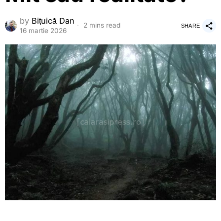
by
Bițuică Dan
2 mins read
SHARE
16 martie 2026