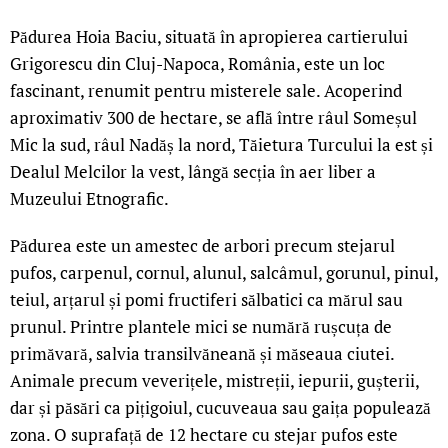
Pădurea Hoia Baciu, situată în apropierea cartierului
Grigorescu din Cluj-Napoca, România, este un loc
fascinant, renumit pentru misterele sale. Acoperind
aproximativ 300 de hectare, se află între râul Someșul
Mic la sud, râul Nadăș la nord, Tăietura Turcului la est și
Dealul Melcilor la vest, lângă secția în aer liber a
Muzeului Etnografic.
Pădurea este un amestec de arbori precum stejarul
pufos, carpenul, cornul, alunul, salcâmul, gorunul, pinul,
teiul, arțarul și pomi fructiferi sălbatici ca mărul sau
prunul. Printre plantele mici se numără rușcuța de
primăvară, salvia transilvăneană și măseaua ciutei.
Animale precum veverițele, mistreții, iepurii, gușterii,
dar și păsări ca pițigoiul, cucuveaua sau gaița populează
zona. O suprafață de 12 hectare cu stejar pufos este