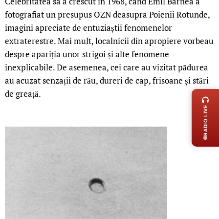
Celebritatea sa a crescut în 1968, când Emil Barnea a
fotografiat un presupus OZN deasupra Poienii Rotunde,
imagini apreciate de entuziaștii fenomenelor
extraterestre. Mai mult, localnicii din apropiere vorbeau
despre apariția unor strigoi și alte fenomene
inexplicabile. De asemenea, cei care au vizitat pădurea
au acuzat senzații de rău, dureri de cap, frisoane și stări
LIVE 
de greață.
RADIO LIVE