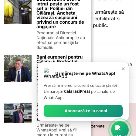
intrat peste un fost
spre informare.
șef al Poliției din
Prin activitatea sa editorială, urmărește să
Călărași. Ancheta
vizează suspiciuni
ofere cititorilor conținut clar, echilibrat și
privind un concurs de
relevant, adaptat interesului public.
angajare
Procurori ai Direcției
Naționale Anticorupție au
efectuat percheziții la
domiciliul
Bani europeni pentru
Călărași: Prefectul
TERMENI ȘI CONDIȚII
COOKIES
POLITICA DE ANULARE & RETUR
Laurențiu State anunță
×
PUBLICITATE ONLINE & TIPĂRITĂ
DESPRE NOI
CONTACT
colaborarea cu ADR
Urmărește-ne pe WhatsApp!
ZIARUL ANUNȚUL CĂLĂRĂȘEAN
Sud-Muntenia pentru
noi finanțări
Vrei să fii mereu la curent cu toate știrile?
Călărașul se pregătește
să intre pe harta
Urmarește
CalarasiPress
pe canalul de
finanțărilor europene, cu
WhatsApp.
REBU S.A nu va lucra
de Crăciun și Revelion,
Abonează-te la canal
dar vor fi recuperate
zilele
Urmărește-ne pe
©
2026
- Toate drepturile sunt rezervate.
WhatsApp! Vrei să fii
mereu la curent cu