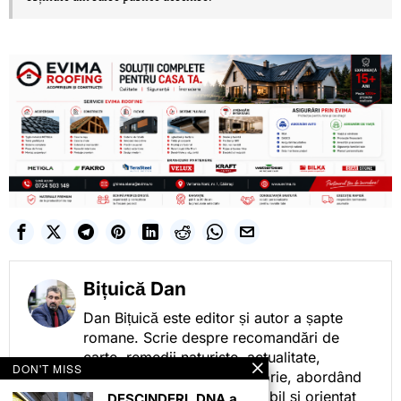
Bițuică Dan
Dan Bițuică este editor și autor a șapte
romane. Scrie despre recomandări de
carte, remedii naturiste, actualitate,
DON'T MISS
cotidian politic, sport și istorie, abordând
subiectele într-un stil accesibil și orientat
DESCINDERI. DNA a