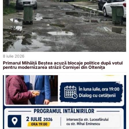
8 iulie 2026
Primarul Mihăiță Beștea acuză blocaje politice după votul
pentru modernizarea străzii Cornișei din Oltenița