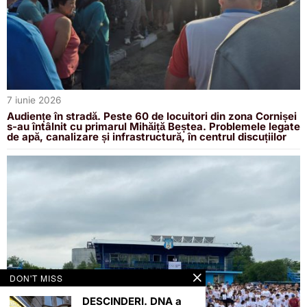
7 iunie 2026
Audiențe în stradă. Peste 60 de locuitori din zona Cornișei
s-au întâlnit cu primarul Mihăiță Beștea. Problemele legate
de apă, canalizare și infrastructură, în centrul discuțiilor
DON'T MISS
DESCINDERI. DNA a