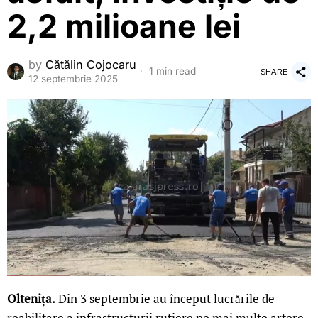
2,2 milioane lei
by
Cătălin Cojocaru
1 min read
SHARE
12 septembrie 2025
Oltenița.
Din 3 septembrie au început lucrările de
reabilitare a infrastructurii rutiere pe mai multe artere