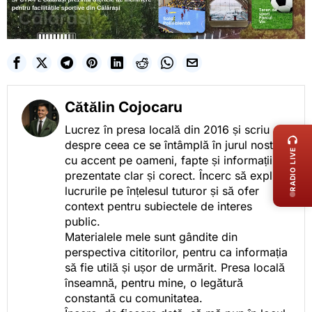
Cătălin Cojocaru
LIVE 
Lucrez în presa locală din 2016 și scriu
despre ceea ce se întâmplă în jurul nostru,
RADIO LIVE
cu accent pe oameni, fapte și informații
prezentate clar și corect. Încerc să explic
lucrurile pe înțelesul tuturor și să ofer
context pentru subiectele de interes
public.
Materialele mele sunt gândite din
perspectiva cititorilor, pentru ca informația
să fie utilă și ușor de urmărit. Presa locală
înseamnă, pentru mine, o legătură
constantă cu comunitatea.