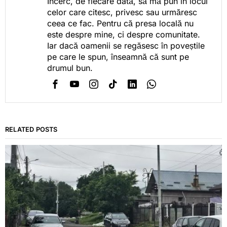
Încerc, de fiecare dată, să mă pun în locul
celor care citesc, privesc sau urmăresc
ceea ce fac. Pentru că presa locală nu
este despre mine, ci despre comunitate.
Iar dacă oamenii se regăsesc în poveștile
pe care le spun, înseamnă că sunt pe
drumul bun.
RELATED POSTS