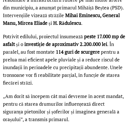
din municipiu, a anunțat primarul Mihăiță Beștea (PSD).
Intervențiile vizează străzile
Mihai Eminescu, General
Manu, Mircea Eliade
și
H. Rădulescu
.
Potrivit edilului, proiectul însumează
peste 17.000 mp de
asfalt
și o
investiție de aproximativ 2.200.000 lei
. În
paralel, au fost montate
114 guri de scurgere
pentru a
prelua mai eficient apele pluviale și a reduce riscul de
inundații în perioadele cu precipitații abundente. Unele
tronsoane vor fi reabilitate parțial, în funcție de starea
fiecărei străzi.
„Am dorit să începem cât mai devreme în acest mandat,
pentru că starea drumurilor influențează direct
siguranța pietonilor și șoferilor și imaginea generală a
orașului”, a transmis primarul.