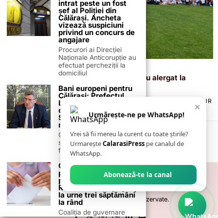
intrat peste un fost
șef al Poliției din
Călărași. Ancheta
vizează suspiciuni
privind un concurs de
angajare
Procurori ai Direcției
Naționale Anticorupție au
efectuat percheziții la
5 iunie 2026
domiciliul
Peste 350 de elevi din județul Călărași au alergat la
Oltenița, de Ziua Olimpică
Bani europeni pentru
Călărași: Prefectul
TERMENI ȘI CONDIȚII
COOKIES
POLITICA DE ANULARE & RETUR
Laurențiu State anunță
×
PUBLICITATE ONLINE & TIPĂRITĂ
DESPRE NOI
CONTACT
colaborarea cu ADR
Urmărește-ne pe WhatsApp!
Sud-Muntenia pentru
ZIARUL ANUNȚUL CĂLĂRĂȘEAN
noi finanțări
Vrei să fii mereu la curent cu toate știrile?
Călărașul se pregătește
să intre pe harta
Urmarește
CalarasiPress
pe canalul de
finanțărilor europene, cu
WhatsApp.
Calendarul alegerilor
prezidențiale și
Abonează-te la canal
parlamentare.
Românii sunt așteptați
la urne trei săptămâni
©
2026
- Toate drepturile sunt rezervate.
la rând
Coaliția de guvernare