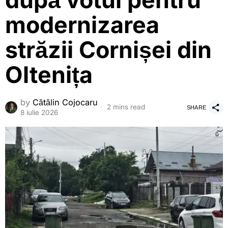
după votul pentru
modernizarea
străzii Cornișei din
Oltenița
by
Cătălin Cojocaru
2 mins read
SHARE
8 iulie 2026