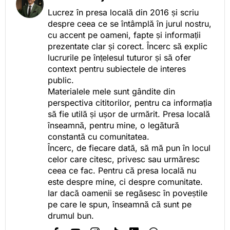
Lucrez în presa locală din 2016 și scriu
despre ceea ce se întâmplă în jurul nostru,
cu accent pe oameni, fapte și informații
prezentate clar și corect. Încerc să explic
lucrurile pe înțelesul tuturor și să ofer
context pentru subiectele de interes
public.
Materialele mele sunt gândite din
perspectiva cititorilor, pentru ca informația
să fie utilă și ușor de urmărit. Presa locală
înseamnă, pentru mine, o legătură
constantă cu comunitatea.
Încerc, de fiecare dată, să mă pun în locul
celor care citesc, privesc sau urmăresc
ceea ce fac. Pentru că presa locală nu
este despre mine, ci despre comunitate.
Iar dacă oamenii se regăsesc în poveștile
pe care le spun, înseamnă că sunt pe
drumul bun.