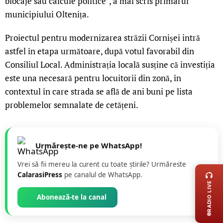
blocaje sau calcule politice”, a mai scris primarul
municipiului Oltenița.
Proiectul pentru modernizarea străzii Cornișei intră
astfel în etapa următoare, după votul favorabil din
Consiliul Local. Administrația locală susține că investiția
este una necesară pentru locuitorii din zonă, în
contextul în care strada se află de ani buni pe lista
problemelor semnalate de cetățeni.
Urmărește-ne pe WhatsApp!
LIVE 
Vrei să fii mereu la curent cu toate știrile? Urmăreste
CalarasiPress
pe canalul de WhatsApp.
RADIO LIVE
Abonează-te la canal