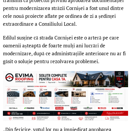
transmis că proiectul privind aprobarea documentației
pentru modernizarea străzii Cornișei a fost unul dintre
cele nouă proiecte aflate pe ordinea de zi a ședinței
extraordinare a Consiliului Local.
Edilul susține că strada Cornișei este o arteră pe care
oamenii așteaptă de foarte mulți ani lucrări de
modernizare, după ce administrațiile anterioare nu ar fi
găsit o soluție pentru rezolvarea problemei.
„Din fericire, votul lor nu a împiedicat aprobarea