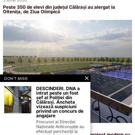
Peste 350 de elevi din județul Călărași au alergat la
Oltenița, de Ziua Olimpică
DON'T MISS
DESCINDERI. DNA a
intrat peste un fost
șef al Poliției din
Călărași. Ancheta
vizează suspiciuni
privind un concurs de
angajare
Procurori ai Direcției
Naționale Anticorupție au
24 martie 2026
efectuat percheziții la
Cum va arăta noul stadion din Oltenița: proiect modern cu