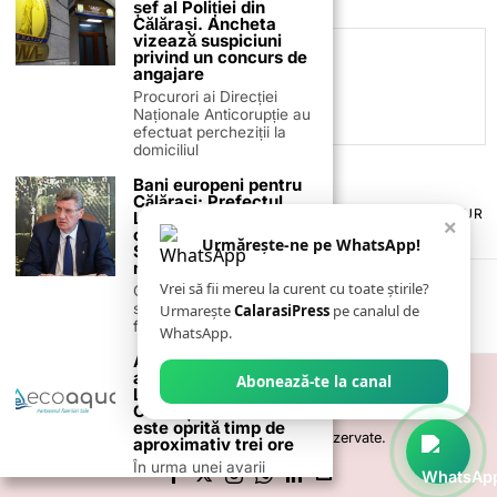
șef al Poliției din
Călărași. Ancheta
vizează suspiciuni
privind un concurs de
C.C
angajare
Procurori ai Direcției
Naționale Anticorupție au
efectuat percheziții la
domiciliul
Bani europeni pentru
Călărași: Prefectul
TERMENI ȘI CONDIȚII
COOKIES
POLITICA DE ANULARE & RETUR
Laurențiu State anunță
×
PUBLICITATE ONLINE & TIPĂRITĂ
DESPRE NOI
CONTACT
colaborarea cu ADR
Urmărește-ne pe WhatsApp!
ZIARUL ANUNȚUL CĂLĂRĂȘEAN
Sud-Muntenia pentru
noi finanțări
Vrei să fii mereu la curent cu toate știrile?
Călărașul se pregătește
să intre pe harta
Urmarește
CalarasiPress
pe canalul de
finanțărilor europene, cu
WhatsApp.
Avarie la rețeaua de
apă pe strada
Abonează-te la canal
Locomotivei din
Călărași. Alimentarea
este oprită timp de
©
2026
- Toate drepturile sunt rezervate.
aproximativ trei ore
În urma unei avarii
stradale, furnizarea apei