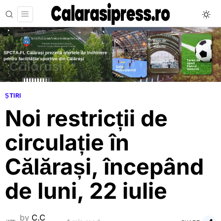
ȘTIRI
Noi restricții de
circulație în
Călărași, începând
de luni, 22 iulie
by
C.C