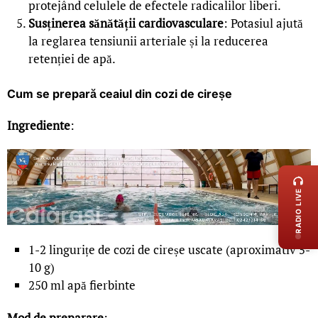
protejând celulele de efectele radicalilor liberi.
Susținerea sănătății cardiovasculare
: Potasiul ajută
la reglarea tensiunii arteriale și la reducerea
retenției de apă.
Cum se prepară ceaiul din cozi de cireșe
Ingrediente
:
LIVE 
RADIO LIVE
1-2 lingurițe de cozi de cireșe uscate (aproximativ 5-
10 g)
250 ml apă fierbinte
Mod de preparare
: