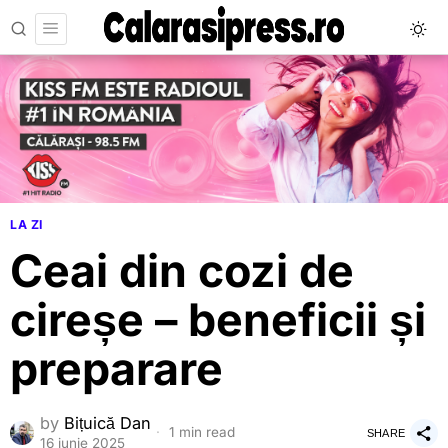
LA ZI
Ceai din cozi de
cireșe – beneficii și
preparare
by
Bițuică Dan
1 min read
SHARE
16 iunie 2025