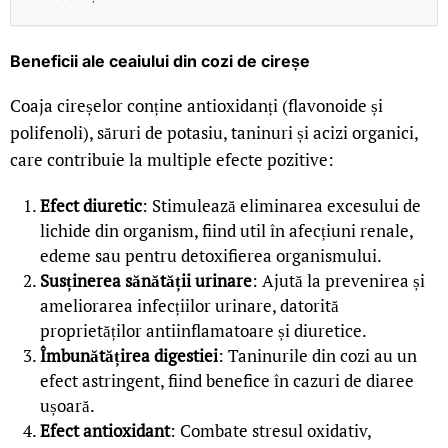
Beneficii ale ceaiului din cozi de cireșe
Coaja cireșelor conține antioxidanți (flavonoide și
polifenoli), săruri de potasiu, taninuri și acizi organici,
care contribuie la multiple efecte pozitive:
Efect diuretic
: Stimulează eliminarea excesului de
lichide din organism, fiind util în afecțiuni renale,
edeme sau pentru detoxifierea organismului.
Susținerea sănătății urinare
: Ajută la prevenirea și
ameliorarea infecțiilor urinare, datorită
proprietăților antiinflamatoare și diuretice.
Îmbunătățirea digestiei
: Taninurile din cozi au un
efect astringent, fiind benefice în cazuri de diaree
ușoară.
Efect antioxidant
: Combate stresul oxidativ,