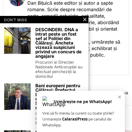
Dan Bițuică este editor și autor a șapte
romane. Scrie despre recomandări de
carte, remedii naturiste, actualitate,
DON'T MISS
cotidian politic, sport și istorie, abordând
subiectele într-un stil accesibil și orientat
DESCINDERI. DNA a
intrat peste un fost
spre informare.
șef al Poliției din
Prin activitatea sa editorială, urmărește să
Călărași. Ancheta
vizează suspiciuni
ofere cititorilor conținut clar, echilibrat și
privind un concurs de
relevant, adaptat interesului public.
angajare
Procurori ai Direcției
Naționale Anticorupție au
efectuat percheziții la
domiciliul
Bani europeni pentru
Călărași: Prefectul
TERMENI ȘI CONDIȚII
COOKIES
POLITICA DE ANULARE & RETUR
Laurențiu State anunță
×
PUBLICITATE ONLINE & TIPĂRITĂ
DESPRE NOI
CONTACT
colaborarea cu ADR
Urmărește-ne pe WhatsApp!
ZIARUL ANUNȚUL CĂLĂRĂȘEAN
Sud-Muntenia pentru
noi finanțări
Vrei să fii mereu la curent cu toate știrile?
Călărașul se pregătește
să intre pe harta
Urmarește
CalarasiPress
pe canalul de
finanțărilor europene, cu
WhatsApp.