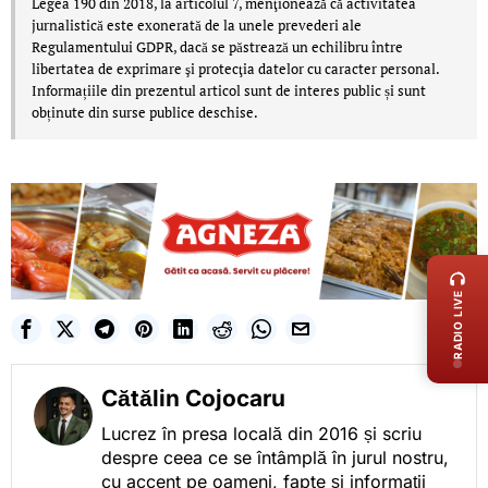
Legea 190 din 2018, la articolul 7, menţionează că activitatea
jurnalistică este exonerată de la unele prevederi ale
Regulamentului GDPR, dacă se păstrează un echilibru între
libertatea de exprimare şi protecţia datelor cu caracter personal.
Informațiile din prezentul articol sunt de interes public și sunt
obținute din surse publice deschise.
LIVE 
RADIO LIVE
Cătălin Cojocaru
Lucrez în presa locală din 2016 și scriu
despre ceea ce se întâmplă în jurul nostru,
cu accent pe oameni, fapte și informații