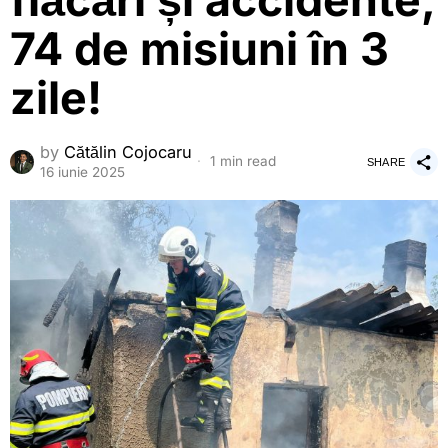
flăcări și accidente,
74 de misiuni în 3
zile!
by
Cătălin Cojocaru
1 min read
SHARE
16 iunie 2025