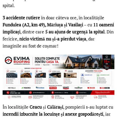
spital.
3 accidente rutiere
în doar câteva ore, în localitățile
Fundulea (A2, km 49), Măriuța și Vasilați
– cu
11 oameni
implicați
, dintre care
5 au ajuns de urgență la spital
. Din
fericire,
nicio victimă nu și-a pierdut viața
, dar
imaginile au fost de coșmar!
În localitățile
Ceacu
și
Călărași
, pompierii s-au luptat cu
incendii izbucnite la locuințe și anexe gospodărești
, iar