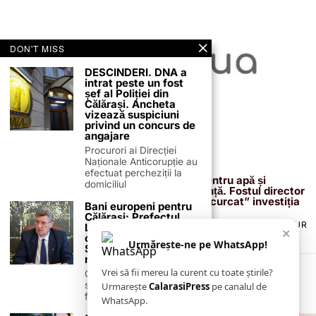
DON'T MISS
DESCINDERI. DNA a
intrat peste un fost
șef al Poliției din
Călărași. Ancheta
vizează suspiciuni
privind un concurs de
angajare
Procurori ai Direcției
Naționale Anticorupție au
13 februarie 2026
efectuat percheziții la
Proiectul de 400 de milioane de euro pentru apă și
domiciliul
canalizare, confirmat definitiv de instanță. Fostul director
reacționează după acuzațiile că ar fi „încurcat” investiția
Bani europeni pentru
Călărași: Prefectul
TERMENI ȘI CONDIȚII
COOKIES
POLITICA DE ANULARE & RETUR
Laurențiu State anunță
×
PUBLICITATE ONLINE & TIPĂRITĂ
DESPRE NOI
CONTACT
colaborarea cu ADR
Urmărește-ne pe WhatsApp!
ZIARUL ANUNȚUL CĂLĂRĂȘEAN
Sud-Muntenia pentru
noi finanțări
Vrei să fii mereu la curent cu toate știrile?
Călărașul se pregătește
să intre pe harta
Urmarește
CalarasiPress
pe canalul de
finanțărilor europene, cu
WhatsApp.