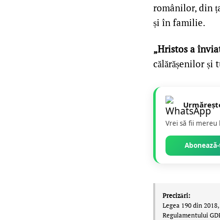
românilor, din ța
și în familie.
„Hristos a învia
călărășenilor și
Urmăreșt
Vrei să fii mereu
Abonează-t
Precizări:
Legea 190 din 2018, 
Regulamentului GDPR,