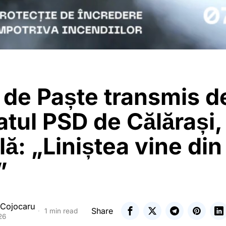
 de Paște transmis d
tul PSD de Călărași,
ă: „Liniștea vine din
”
 Cojocaru
Share
1 min read
26