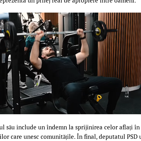
reprezenta un prilej real de apropiere între oameni.
l său include un îndemn la sprijinirea celor aflați în d
ilor care unesc comunitățile. În final, deputatul PSD 