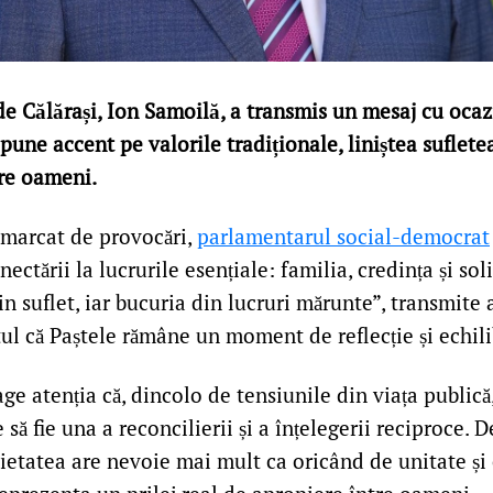
e Călărași, Ion Samoilă, a transmis un mesaj cu oca
e pune accent pe valorile tradiționale, liniștea suflete
re oameni.
 marcat de provocări,
parlamentarul social-democrat
ectării la lucrurile esențiale: familia, credința și sol
in suflet, iar bucuria din lucruri mărunte”, transmite 
ul că Paștele rămâne un moment de reflecție și echili
ge atenția că, dincolo de tensiunile din viața publică
 să fie una a reconcilierii și a înțelegerii reciproce. 
ietatea are nevoie mai mult ca oricând de unitate și 