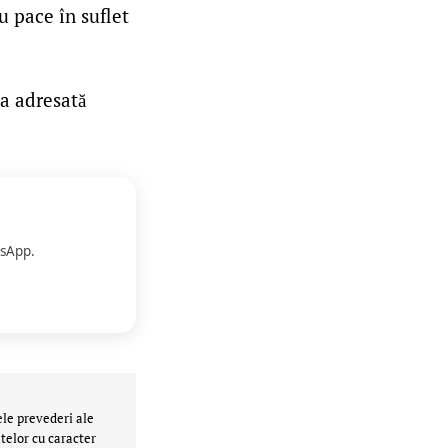
cu pace în suflet
ea adresată
sApp.
ele prevederi ale
telor cu caracter