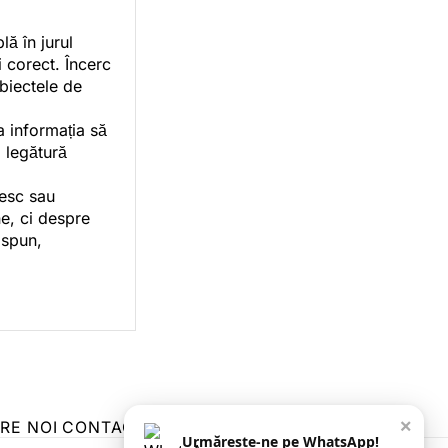
ă în jurul
i corect. Încerc
ubiectele de
a informația să
o legătură
vesc sau
e, ci despre
 spun,
×
RE NOI
CONTACT
ZIARUL ANUNȚUL CĂLĂRĂȘEAN
Urmărește-ne pe WhatsApp!