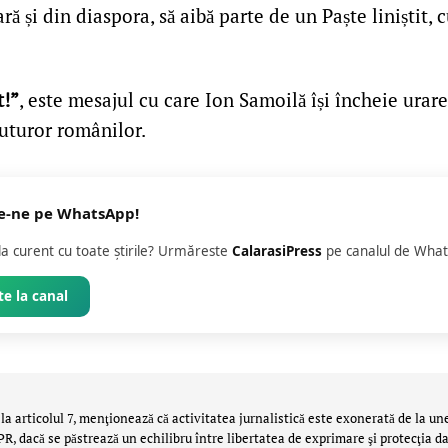
ră și din diaspora, să aibă parte de un Paște liniștit, 
t!”
, este mesajul cu care Ion Samoilă își încheie urar
 tuturor românilor.
e-ne pe WhatsApp!
 la curent cu toate știrile? Urmăreste
CalarasiPress
pe canalul de What
e la canal
la articolul 7, menţionează că activitatea jurnalistică este exonerată de la un
 dacă se păstrează un echilibru între libertatea de exprimare şi protecţia da