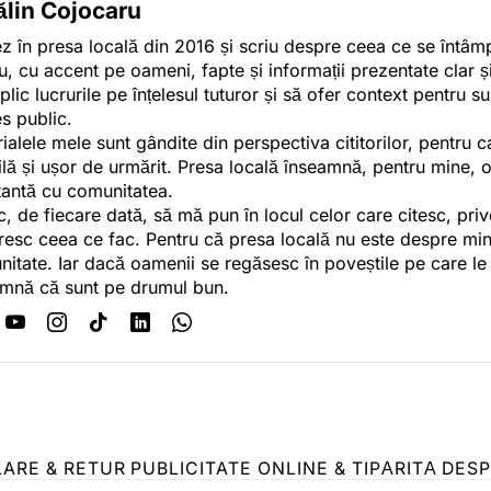
ălin Cojocaru
z în presa locală din 2016 și scriu despre ceea ce se întâmpl
u, cu accent pe oameni, fapte și informații prezentate clar ș
plic lucrurile pe înțelesul tuturor și să ofer context pentru s
es public.
ialele mele sunt gândite din perspectiva cititorilor, pentru c
tilă și ușor de urmărit. Presa locală înseamnă, pentru mine, 
antă cu comunitatea.
c, de fiecare dată, să mă pun în locul celor care citesc, pri
esc ceea ce fac. Pentru că presa locală nu este despre min
itate. Iar dacă oamenii se regăsesc în poveștile pe care le
mnă că sunt pe drumul bun.
LARE & RETUR
PUBLICITATE ONLINE & TIPĂRITĂ
DESP