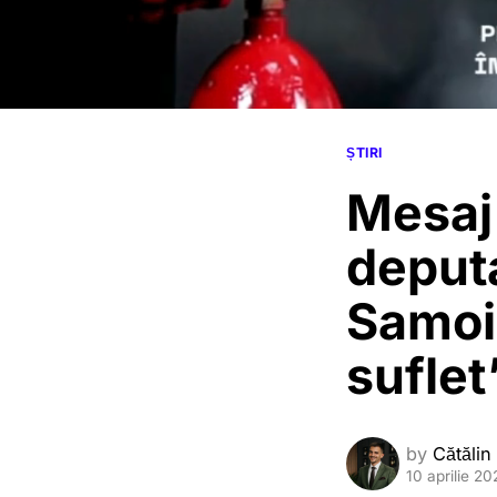
ȘTIRI
Mesaj
deputa
Samoil
suflet
by
Cătălin
10 aprilie 20