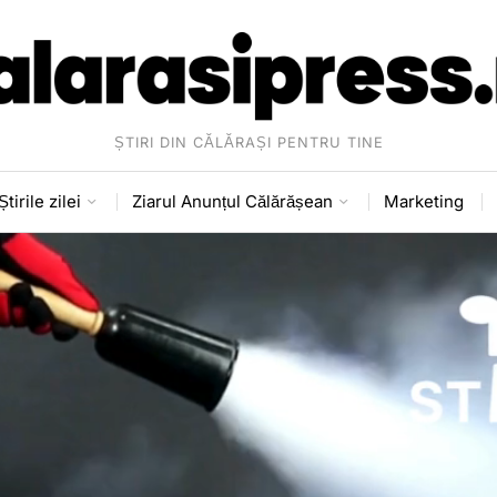
ȘTIRI DIN CĂLĂRAȘI PENTRU TINE
Știrile zilei
Ziarul Anunțul Călărășean
Marketing