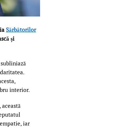
zia
Sărbătorilor
ască și
subliniază
idaritatea.
acesta,
bru interior.
, această
Deputatul
empatie, iar