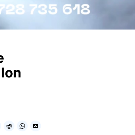
e
 Ion