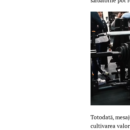
sărbătorile pot 
Totodată, mesaju
cultivarea valor