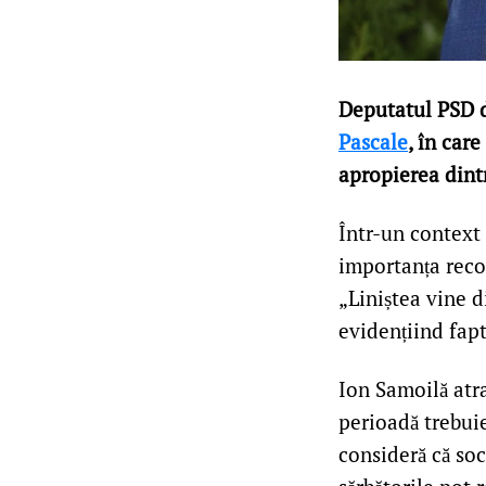
Deputatul PSD d
Pascale
, în car
apropierea dint
Într-un context
importanța recon
„Liniștea vine d
evidențiind fapt
Ion Samoilă atra
perioadă trebuie
consideră că soc