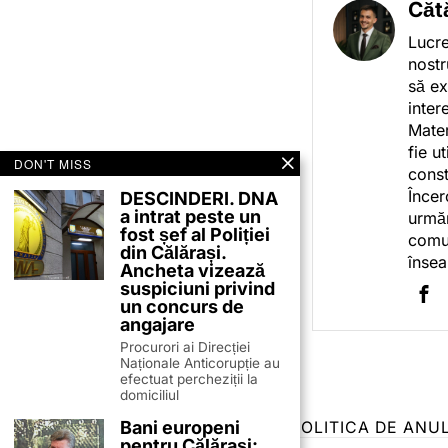
Căt
Lucre
nostr
să ex
inter
Mater
fie u
DON'T MISS
const
Încer
DESCINDERI. DNA
a intrat peste un
urmăr
fost șef al Poliției
comun
din Călărași.
însea
Ancheta vizează
suspiciuni privind
un concurs de
angajare
Procurori ai Direcției
Naționale Anticorupție au
efectuat percheziții la
domiciliul
Bani europeni
TERMENI ȘI CONDIȚII
COOKIES
POLITICA DE ANU
pentru Călărași: