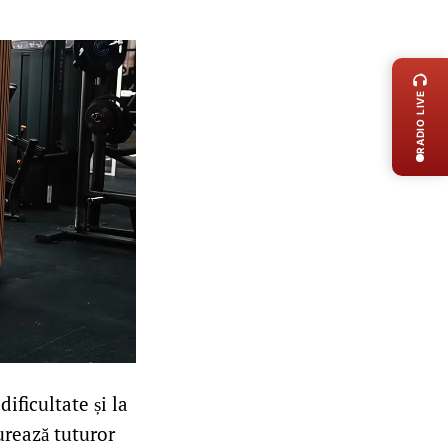
LIVE 
RADIO LIVE
ificultate și la
urează tuturor