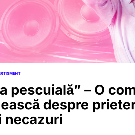
VERTISMENT
a pescuială” – O co
ească despre prieten
i necazuri