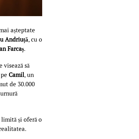
mai așteptate
iu Andriuță
, cu o
an Farcaș
.
e visează să
e pe
Camil
, un
umut de 30.000
turnură
imită și oferă o
realitatea.