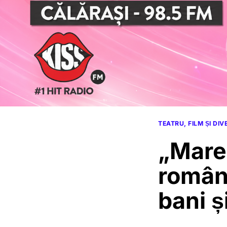
TEATRU, FILM ȘI DI
„Mare
român
bani ș