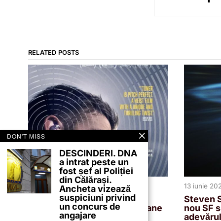
RELATED POSTS
DON'T MISS
DESCINDERI. DNA
a intrat peste un
fost șef al Poliției
din Călărași.
15 iunie 2026
13 iunie 20
Ancheta vizează
suspiciuni privind
„Tuner”, thrillerul care
Steven S
un concurs de
transformă un acordor de piane
nou SF s
angajare
într-un spărgător de seifuri,
adevărul