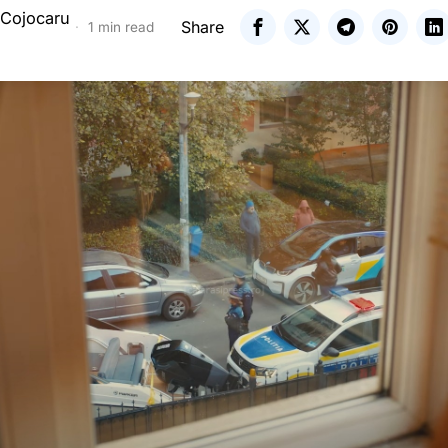
 Cojocaru
Share
1 min read