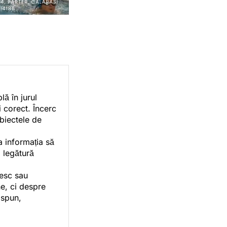
ă în jurul
i corect. Încerc
ubiectele de
a informația să
o legătură
vesc sau
e, ci despre
 spun,