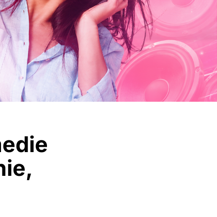
medie
ie,