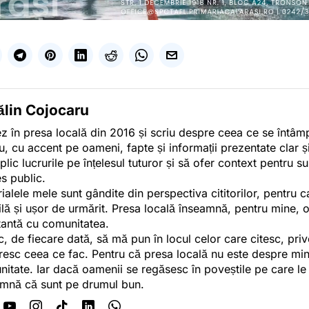
ălin Cojocaru
z în presa locală din 2016 și scriu despre ceea ce se întâmpl
u, cu accent pe oameni, fapte și informații prezentate clar ș
plic lucrurile pe înțelesul tuturor și să ofer context pentru s
es public.
ialele mele sunt gândite din perspectiva cititorilor, pentru c
tilă și ușor de urmărit. Presa locală înseamnă, pentru mine, 
antă cu comunitatea.
c, de fiecare dată, să mă pun în locul celor care citesc, pri
esc ceea ce fac. Pentru că presa locală nu este despre min
itate. Iar dacă oamenii se regăsesc în poveștile pe care le
mnă că sunt pe drumul bun.