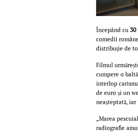
Începând cu
30
comedii româneș
distribuție de t
Filmul urmăreșt
cumpere o baltă 
interlop carisma
de euro și un we
neașteptată, iar
„Marea pescuial
radiografie amuz