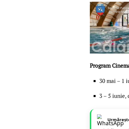
Program Cinema
30 mai – 1 i
3 – 5 iunie,
Urmăreșt