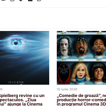
26
10 iunie 2026
pielberg revine cu un
„Comedie de groază”, n
pectaculos. „Ziua
producție horror-comedy
ui” ajunge la Cinema
în programul Cinema 3