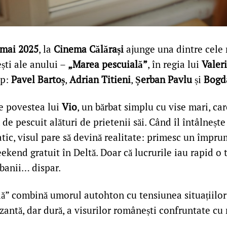
 mai 2025
, la
Cinema Călărași
ajunge una dintre cele 
ti ale anului –
„Marea pescuială”
, în regia lui
Valer
op:
Pavel Bartoș
,
Adrian Titieni
,
Șerban Pavlu
și
Bogd
e povestea lui
Vio
, un bărbat simplu cu vise mari, car
de pescuit alături de prietenii săi. Când îl întâlneșt
tic, visul pare să devină realitate: primesc un împr
ekend gratuit în Deltă. Doar că lucrurile iau rapid o 
 banii… dispar.
ă” combină umorul autohton cu tensiunea situațiilor l
antă, dar dură, a visurilor românești confruntate cu 