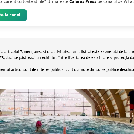
 la curent cu toate știrile? Urmăreste
CalarasiPress
pe canalul de What
e la canal
la articolul 7, menţionează că activitatea jurnalistică este exonerată de la un
 dacă se păstrează un echilibru între libertatea de exprimare şi protecţia da
zentul articol sunt de interes public și sunt obținute din surse publice deschis