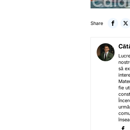
Share
Căt
Lucre
nostr
să ex
inter
Mater
fie u
const
Încer
urmăr
comun
însea