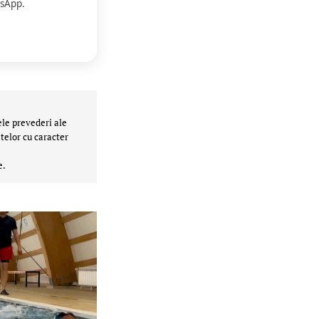
sApp.
ele prevederi ale
telor cu caracter
e.