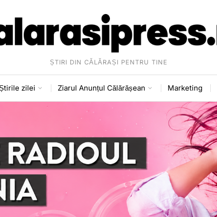
ȘTIRI DIN CĂLĂRAȘI PENTRU TINE
Știrile zilei
Ziarul Anunțul Călărășean
Marketing