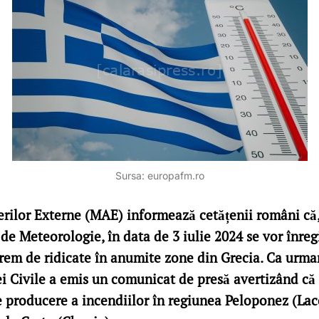
Sursa: europafm.ro
erilor Externe (MAE) informează cetățenii români că,
 de Meteorologie, în data de 3 iulie 2024 se vor înreg
rem de ridicate în anumite zone din Grecia. Ca urmar
ei Civile a emis un comunicat de presă avertizând că 
de producere a incendiilor în regiunea Peloponez (Lac