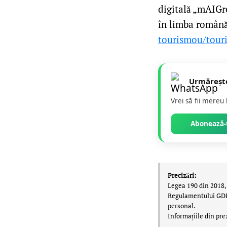
digitală „mAIGre
în limba român
tourismou/tour
Urmăreșt
Vrei să fii mereu
Abonează-t
Precizări:
Legea 190 din 2018, 
Regulamentului GDPR,
personal.
Informațiile din pre