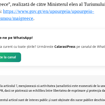
ece”, realizată de către Ministerul elen al Turismului
ă:
https://www.gov.gr/en/upourgeia/upourgeio-
ismou/maigreece
.
e-ne pe WhatsApp!
 la curent cu toate știrile? Urmăreste
CalarasiPress
pe canalul de What
e la canal
la articolul 7, menţionează că activitatea jurnalistică este exonerată de la un
 dacă se păstrează un echilibru între libertatea de exprimare şi protecţia da
zentul articol sunt de interes public și sunt obținute din surse publice deschis