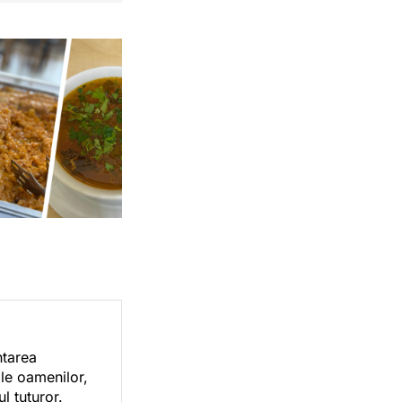
ntarea
ile oamenilor,
l tuturor.