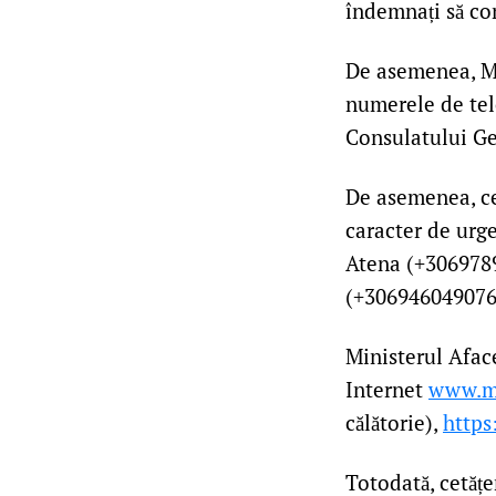
îndemnați să co
De asemenea, MA
numerele de tel
Consulatului Ge
De asemenea, cet
caracter de urg
Atena (+3069789
(+306946049076
Ministerul Afac
Internet
www.m
călătorie),
https
Totodată, cetățe