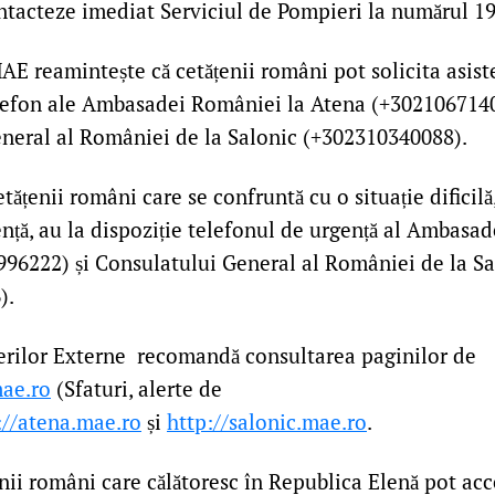
ntacteze imediat Serviciul de Pompieri la numărul 19
E reamintește că cetățenii români pot solicita asiste
efon ale Ambasadei României la Atena (+3021067140
neral al României de la Salonic (+302310340088).
ățenii români care se confruntă cu o situație dificilă,
ență, au la dispoziție telefonul de urgență al Ambasa
96222) și Consulatului General al României de la Sa
).
erilor Externe recomandă consultarea paginilor de
ae.ro
(Sfaturi, alerte de
://atena.mae.ro
și
http://salonic.mae.ro
.
nii români care călătoresc în Republica Elenă pot acc