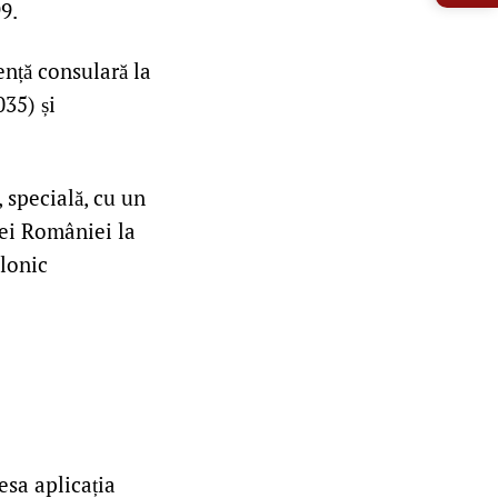
9.
nță consulară la
35) și
 specială, cu un
dei României la
lonic
esa aplicația