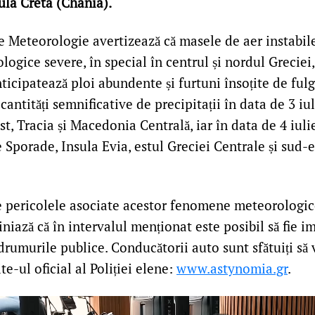
sula Creta (Chania).
de Meteorologie avertizează că masele de aer instabil
logice severe, în special în centrul și nordul Greciei
nticipatează ploi abundente și furtuni însoțite de fulg
antități semnificative de precipitații în data de 3 iu
, Tracia și Macedonia Centrală, iar în data de 4 iuli
e Sporade, Insula Evia, estul Greciei Centrale și sud-e
 pericolele asociate acestor fenomene meteorologic
iniază că în intervalul menționat este posibil să fie im
 drumurile publice. Conducătorii auto sunt sfătuiți să 
te-ul oficial al Poliției elene:
www.astynomia.gr
.