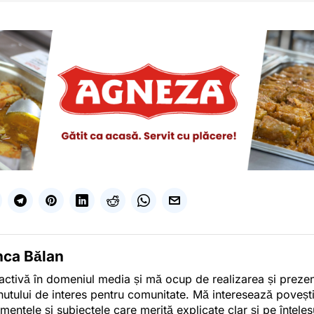
nca Bălan
activă în domeniul media și mă ocup de realizarea și preze
nutului de interes pentru comunitate. Mă interesează poveșt
mentele și subiectele care merită explicate clar și pe înțelesu