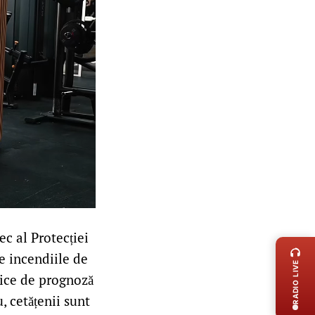
LIVE 
c al Protecției
re incendiile de
RADIO LIVE
nice de prognoză
, cetățenii sunt