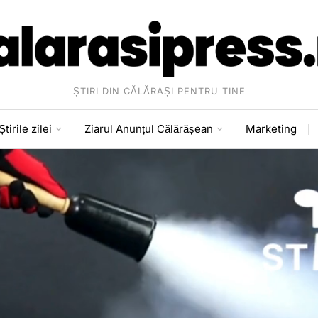
ȘTIRI DIN CĂLĂRAȘI PENTRU TINE
Știrile zilei
Ziarul Anunțul Călărășean
Marketing