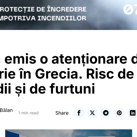
 emis o atenționare 
rie în Grecia. Risc de
ii și de furtuni
 Bălan
Share
1 min read