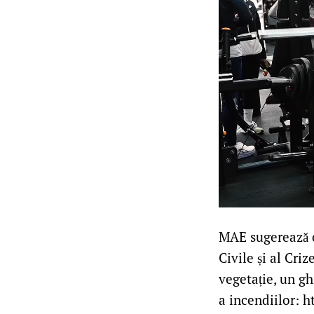
MAE sugerează c
Civile și al Cri
vegetație, un gh
a incendiilor: h