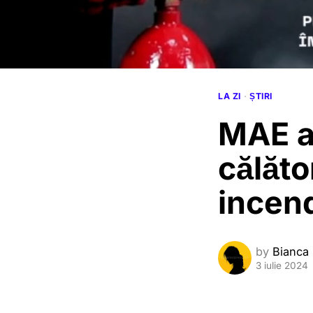
LA ZI
·
ȘTIRI
MAE a
călăto
incend
by
Bianca
3 iulie 2024