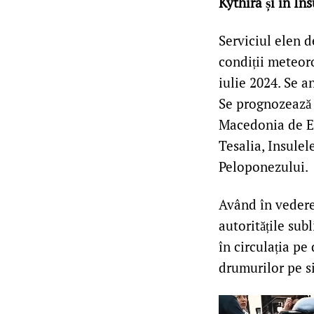
Kythira și în In
Serviciul elen 
condiții meteoro
iulie 2024. Se a
Se prognozează c
Macedonia de Est
Tesalia, Insulel
Peloponezului.
Având în vedere
autoritățile subl
în circulația pe
drumurilor pe si