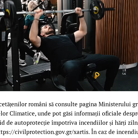
etățenilor români să consulte pagina Ministerului gre
zelor Climatice, unde pot găsi informații oficiale desp
id de autoprotecție împotriva incendiilor și hărți zil
ttps://civilprotection.gov.gr/xartis. În caz de incendiu