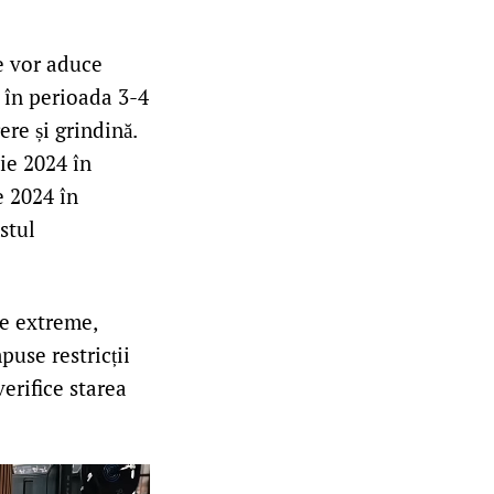
e vor aduce
, în perioada 3-4
ere și grindină.
lie 2024 în
e 2024 în
stul
e extreme,
puse restricții
verifice starea