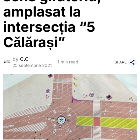
amplasat la
intersecția “5
Călărași”
by
C.C
1 min read
SHARE
25 septembrie 2021