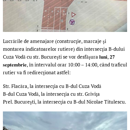
Lucrările de amenajare (construcţie, marcaje şi
montarea indicatoarelor rutiere) din intersecţia B-dului
Cuza Vodă cu str. Bucureşti se vor desfăşura 𝐥𝐮𝐧𝐢, 𝟐𝟕
𝐬𝐞𝐩𝐭𝐞𝐦𝐛𝐫𝐢𝐞, în intervalul orar 10:00 – 14:00, când traficul
rutier va fi redirecţionat astfel:
Str. Flacăra, la intersecţia cu B-dul Cuza Vodă
B-dul Cuza Vodă, la intersecţia cu str. Griviţa
Prel. Bucureşti, la intersecţia cu B-dul Nicolae Titulescu.