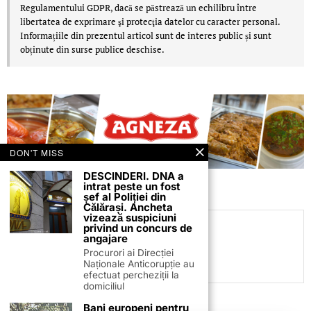
Regulamentului GDPR, dacă se păstrează un echilibru între
libertatea de exprimare şi protecţia datelor cu caracter personal.
Informațiile din prezentul articol sunt de interes public și sunt
obținute din surse publice deschise.
DON'T MISS
DESCINDERI. DNA a
intrat peste un fost
șef al Poliției din
Călărași. Ancheta
vizează suspiciuni
privind un concurs de
C.C
angajare
Procurori ai Direcției
Naționale Anticorupție au
efectuat percheziții la
domiciliul
Bani europeni pentru