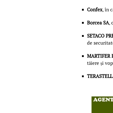
Confex
, în 
Borcea SA
,
SETACO PR
de securitate
MARTIFER
tăiere și vop
TERASTELL