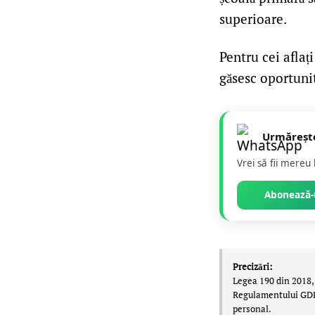
superioare.
Pentru cei aflaț
găsesc oportunit
Urmăreșt
Vrei să fii mereu
Abonează-t
Precizări:
Legea 190 din 2018, 
Regulamentului GDPR,
personal.