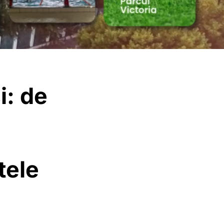
i: de
tele