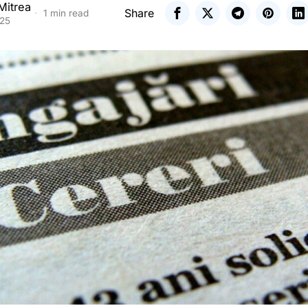
Mitrea
Share
1 min read
025