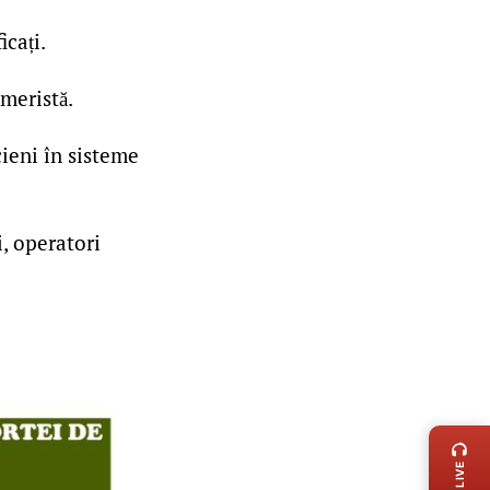
icați.
ameristă.
cieni în sisteme
i, operatori
LIVE 