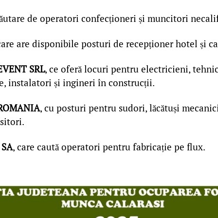
căutare de operatori confecționeri și muncitori necalif
 care are disponibile posturi de recepționer hotel și c
EVENT SRL
, ce oferă locuri pentru electricieni, tehni
, instalatori și ingineri în construcții.
 ROMANIA
, cu posturi pentru sudori, lăcătuși mecanic
sitori.
 SA
, care caută operatori pentru fabricație pe flux.