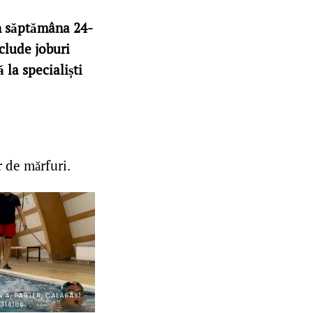
în săptămâna 24-
clude joburi
 la specialiști
r de mărfuri.