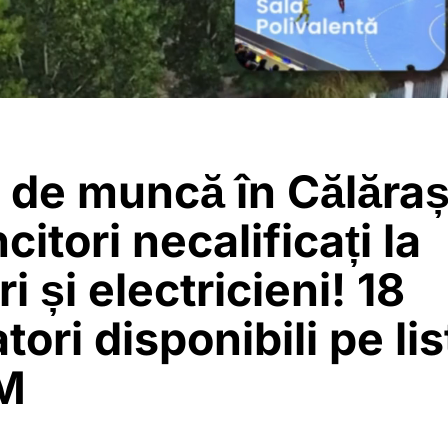
 de muncă în Călăraș
citori necalificați la
i și electricieni! 18
tori disponibili pe lis
M