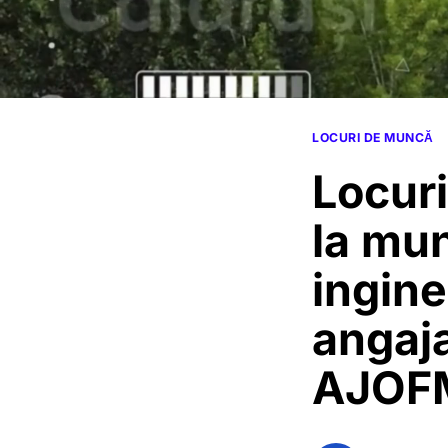
LOCURI DE MUNCĂ
Locuri
la mun
inginer
angaja
AJOF