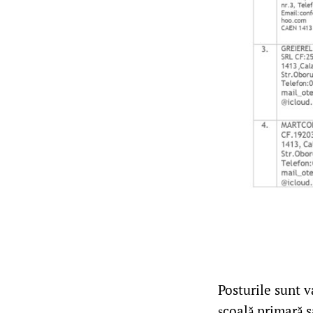
Posturile sunt v
școală primară s