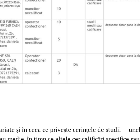
ariate și în ceea ce privește cerințele de studii — une
au medie, în timp ce altele cer calificări specifice sau