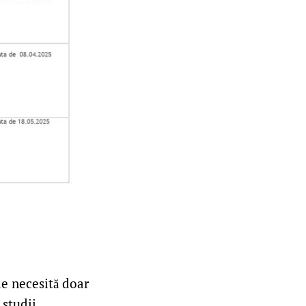
le necesită doar
 studii