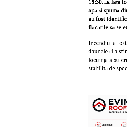
15:30. La fața l
apă și spumă din
au fost identifi
flăcările să se 
Incendiul a fost
daunele și a sti
locuința a sufer
stabilită de speci