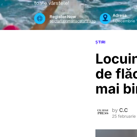
ȘTIRI
Locuin
de flă
mai bi
by
C.C
25 februarie