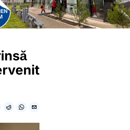
rinsă
ervenit