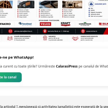
e-ne pe WhatsApp!
 la curent cu toate știrile? Urmăreste
CalarasiPress
pe canalul de What
e la canal
la articolul 7, menţionează că activitatea jurnalistică este exonerată de la un