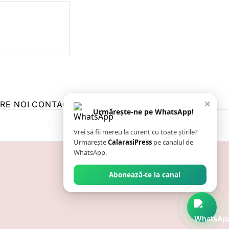
×
RE NOI
CONTACT
ZIARUL ANUNȚUL CĂLĂRĂȘEAN
Urmărește-ne pe WhatsApp!
Vrei să fii mereu la curent cu toate știrile?
Urmarește
CalarasiPress
pe canalul de
WhatsApp.
Abonează-te la canal