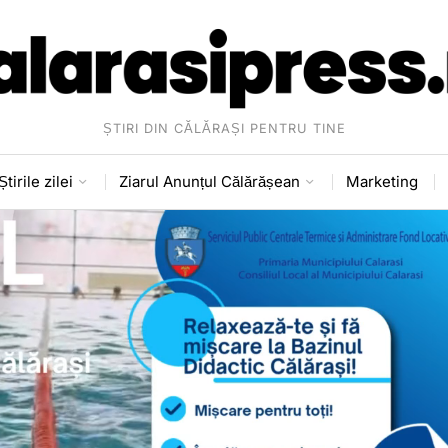
ȘTIRI DIN CĂLĂRAȘI PENTRU TINE
Știrile zilei
Ziarul Anunțul Călărășean
Marketing