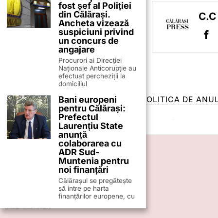
fost șef al Poliției
din Călărași.
C.C
Ancheta vizează
suspiciuni privind
un concurs de
angajare
Procurori ai Direcției
Naționale Anticorupție au
efectuat percheziții la
domiciliul
Bani europeni
TERMENI ȘI CONDIȚII
COOKIES
POLITICA DE ANU
pentru Călărași:
Prefectul
Laurențiu State
anunță
colaborarea cu
ADR Sud-
Muntenia pentru
noi finanțări
Călărașul se pregătește
să intre pe harta
finanțărilor europene, cu
Eroare din Codul