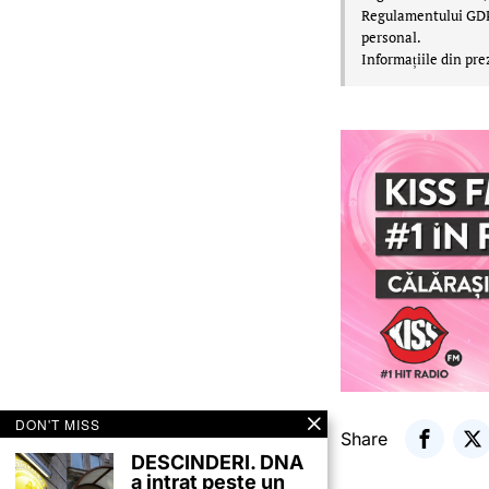
Regulamentului GDPR,
personal.
Informațiile din pre
DON'T MISS
Share
DESCINDERI. DNA
a intrat peste un