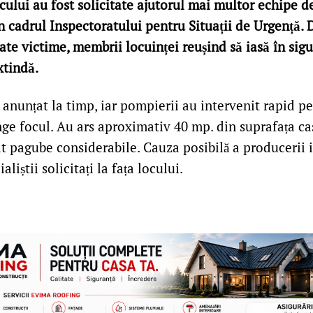
ocului au fost solicitate ajutorul mai multor echipe d
 cadrul Inspectoratului pentru Situații de Urgență. D
cate victime, membrii locuinței reușind să iasă în sig
extindă.
 anunțat la timp, iar pompierii au intervenit rapid pe
nge focul. Au ars aproximativ 40 mp. din suprafața cas
it pagube considerabile. Cauza posibilă a producerii i
aliștii solicitați la fața locului.