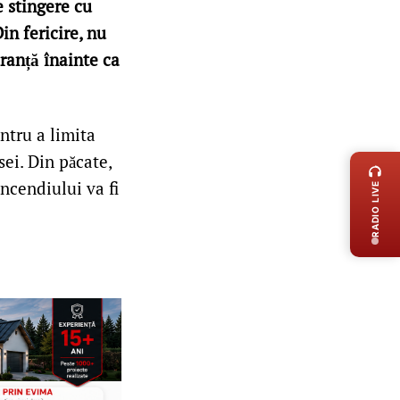
e stingere cu
in fericire, nu
uranță înainte ca
ntru a limita
LIVE 
ei. Din păcate,
ncendiului va fi
RADIO LIVE