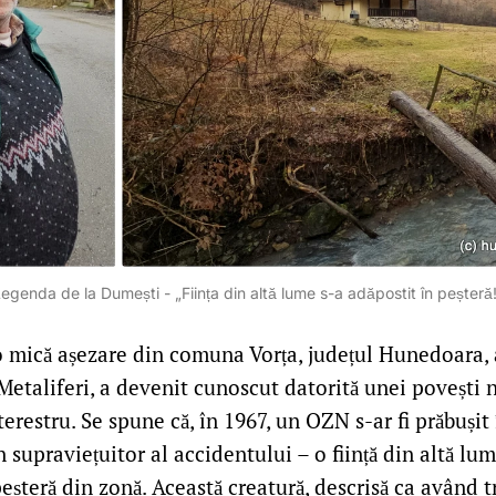
egenda de la Dumești - „Ființa din altă lume s-a adăpostit în peșteră
o mică așezare din comuna Vorța, județul Hunedoara, 
Metaliferi, a devenit cunoscut datorită unei povești 
erestru. Se spune că, în 1967, un OZN s-ar fi prăbușit
 supraviețuitor al accidentului – o ființă din altă lume
peșteră din zonă. Această creatură, descrisă ca având 