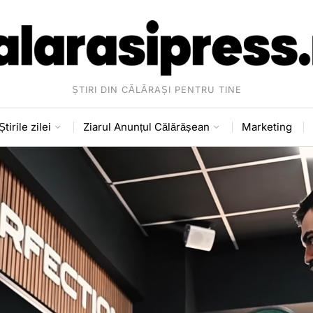
ȘTIRI DIN CĂLĂRAȘI PENTRU TINE
Știrile zilei
Ziarul Anunțul Călărășean
Marketing