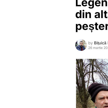
Legend
din al
pește
by
Bițuică
26 martie 2