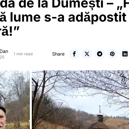
a de la Dumești – „F
tă lume s-a adăpostit
ră!”
 Dan
Share
1 min read
025