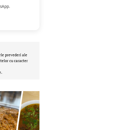
sApp.
ele prevederi ale
telor cu caracter
e.