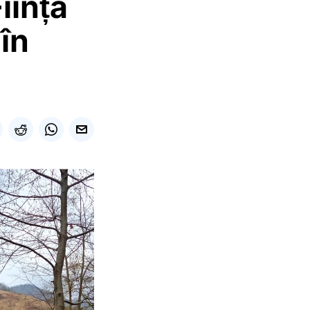
iința
 în