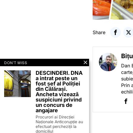
Share
Biț
DON'T MISS
Dan B
carte
DESCINDERI. DNA
a intrat peste un
subie
fost șef al Poliției
Prin 
din Călărași.
echil
Ancheta vizează
suspiciuni privind
un concurs de
angajare
Procurori ai Direcției
Naționale Anticorupție au
efectuat percheziții la
domiciliul