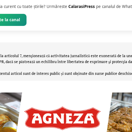
 la curent cu toate știrile? Urmăreste
CalarasiPress
pe canalul de What
e la canal
la articolul 7, menţionează că activitatea jurnalistică este exonerată de la un
 dacă se păstrează un echilibru între libertatea de exprimare şi protecţia da
zentul articol sunt de interes public și sunt obținute din surse publice deschis