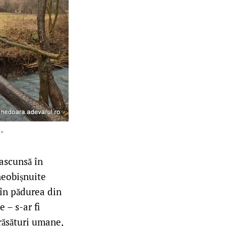
!”
ascunsă în
neobișnuite
 în pădurea din
 – s-ar fi
trăsături umane,