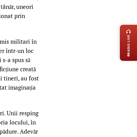
 tânăr, uneori
ționat prin
LIVE 
RADIO LIVE
mis militari în
ter într-un loc
i s-a spus să
ficțiune creată
 tineri, au fost
ntat imaginația
i. Unii resping
ria locului, în
 pădure. Adevăr