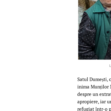
L
Satul Dumești, 
inima Munților 
despre un extrat
apropiere, iar un
refugiat într-o 