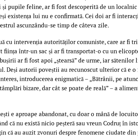
 și pupile feline, ar fi fost descoperită de un localnic
și existența lui nu e confirmată. Cei doi ar fi interac
restrul ascunzându-se timp de câteva zile.
 cu intervenția autorităților comuniste, care ar fi tri
at ființa într-un sac și ar fi transportat-o cu un elicop
ușirii ar fi fost apoi „ștearsă” de urme, iar sătenilor l
l. Deși autorii poveștii au recunoscut ulterior că e o 
interes, introducerea enigmatică – „Bătrânii, pe atunci
tâmplări bizare, dar cât se poate de reală” – a alime
ești e aproape abandonat, cu doar o mână de locuitor
nd că nu există nicio peșteră sau vreun Codruț în isto
usțin că au auzit zvonuri despre fenomene ciudate din