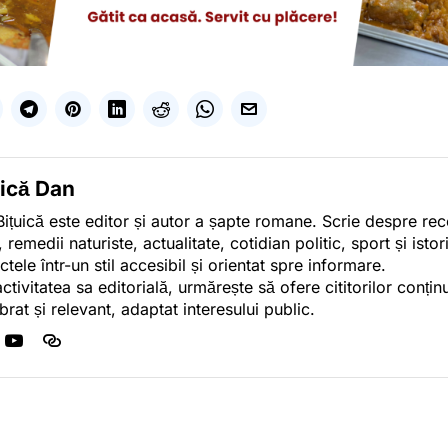
uică Dan
ițuică este editor și autor a șapte romane. Scrie despre r
, remedii naturiste, actualitate, cotidian politic, sport și ist
ctele într-un stil accesibil și orientat spre informare.
activitatea sa editorială, urmărește să ofere cititorilor conținu
ibrat și relevant, adaptat interesului public.