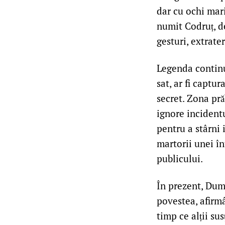
dar cu ochi mari
numit Codruț, de
gesturi, extrate
Legenda continuă
sat, ar fi captur
secret. Zona prăb
ignore incidentu
pentru a stârni 
martorii unei în
publicului.
În prezent, Dum
povestea, afirmâ
timp ce alții s