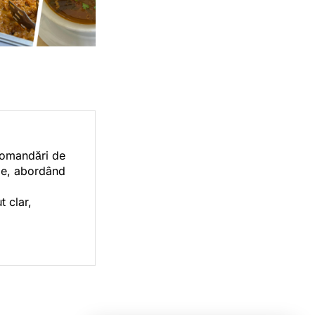
ecomandări de
orie, abordând
t clar,