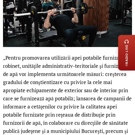
LIVE 
RADIO LIVE
„Pentru promovarea utilizării apei potabile furnizate la
robinet, unităţile administrativ-teritoriale şi furnizorii
de apă vor implementa următoarele măsuri: creşterea
gradului de conştientizare cu privire la cele mai
apropiate echipamente de exterior sau de interior prin
care se furnizează apă potabilă; lansarea de campanii de
informare a cetăţenilor cu privire la calitatea apei
potabile furnizate prin reţeaua de distribuţie prin
furnizorii de apă, în colaborare cu direcţiile de sănătate
publică judeţene şi a municipiului Bucureşti, precum şi