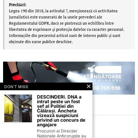
Precizări:
Legea 190 din 2018, la articolul 7, menţionează că activitatea
jurnalistică este exonerată de la unele prevederi ale
Regulamentului GDPR, dacă se păstrează un echilibru între
libertatea de exprimare şi protecţia datelor cu caracter personal.
Informațiile din prezentul articol sunt de interes public și sunt
obținute din surse publice deschise.
DON'T MISS
DESCINDERI. DNA a
intrat peste un fost
șef al Poliției din
Călărași. Ancheta
vizează suspiciuni
privind un concurs de
Daniel Mitrea
angajare
Procurori ai Direcției
Naționale Anticorupție au