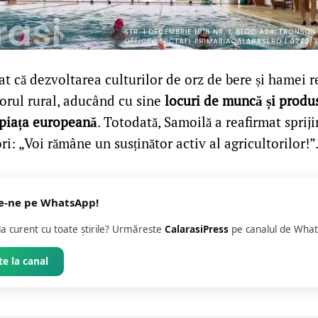
at că dezvoltarea culturilor de orz de bere și hamei r
itorul rural, aducând cu sine
locuri de muncă și produ
 piața europeană
. Totodată, Samoilă a reafirmat sprij
ri: „Voi rămâne un susținător activ al agricultorilor!”
e-ne pe WhatsApp!
 la curent cu toate știrile? Urmăreste
CalarasiPress
pe canalul de What
e la canal