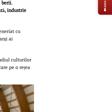
RADIO LIVE
berii.
ră, industrie
teneriat cu
anți ai
adiul culturilor
tare pe o rețea