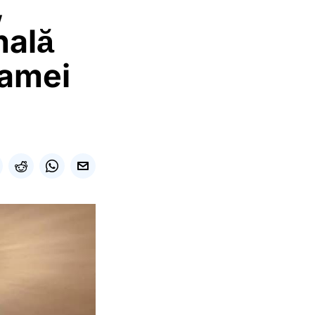
,
nală
hamei