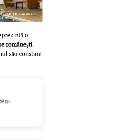
eprezintă o
se românești
inul său constant
.
sApp.