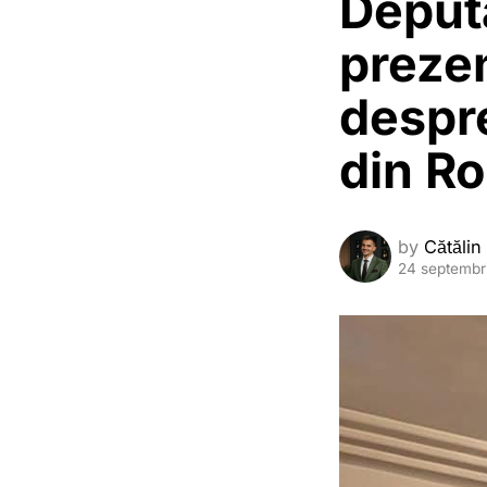
Deput
prezen
despre
din R
by
Cătălin
24 septembr