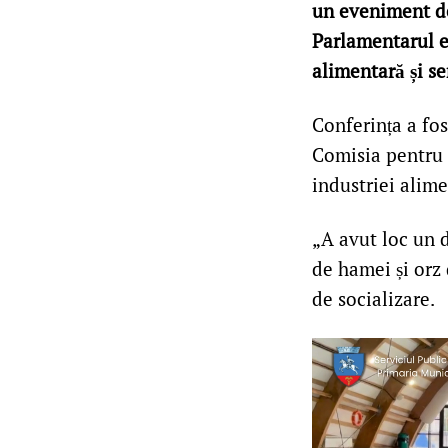
un eveniment de 
Parlamentarul es
alimentară și se
Conferința a fo
Comisia pentru a
industriei alime
„A avut loc un d
de hamei și orz 
de socializare.