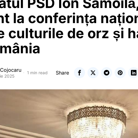
atul PSD Ion Samoilă
t la conferința națio
 culturile de orz și 
omânia
 Cojocaru
Share
1 min read
ie 2025