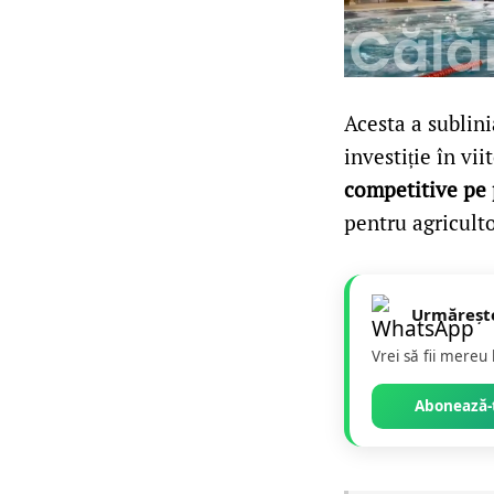
Acesta a sublini
investiție în vi
competitive pe
pentru agriculto
Urmăreșt
Vrei să fii mereu
Abonează-t