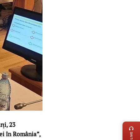
LIVE 
ți, 23
mei în România”,