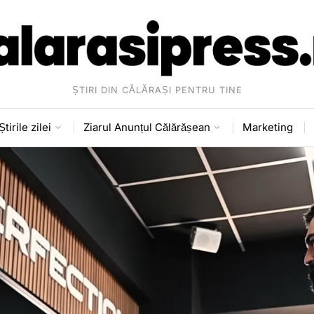
ȘTIRI DIN CĂLĂRAȘI PENTRU TINE
Știrile zilei
Ziarul Anunțul Călărășean
Marketing