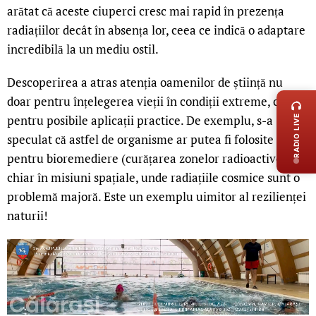
arătat că aceste ciuperci cresc mai rapid în prezența
radiațiilor decât în absența lor, ceea ce indică o adaptare
incredibilă la un mediu ostil.
LIVE 
Descoperirea a atras atenția oamenilor de știință nu
doar pentru înțelegerea vieții în condiții extreme, ci și
pentru posibile aplicații practice. De exemplu, s-a
RADIO LIVE
speculat că astfel de organisme ar putea fi folosite
pentru bioremediere (curățarea zonelor radioactive) sau
chiar în misiuni spațiale, unde radiațiile cosmice sunt o
problemă majoră. Este un exemplu uimitor al rezilienței
naturii!