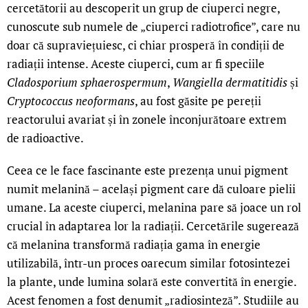
cercetătorii au descoperit un grup de ciuperci negre,
cunoscute sub numele de „ciuperci radiotrofice”, care nu
doar că supraviețuiesc, ci chiar prosperă în condiții de
radiații intense. Aceste ciuperci, cum ar fi speciile
Cladosporium sphaerospermum
,
Wangiella dermatitidis
și
Cryptococcus neoformans
, au fost găsite pe pereții
reactorului avariat și în zonele înconjurătoare extrem
de radioactive.
Ceea ce le face fascinante este prezența unui pigment
numit melanină – același pigment care dă culoare pielii
umane. La aceste ciuperci, melanina pare să joace un rol
crucial în adaptarea lor la radiații. Cercetările sugerează
că melanina transformă radiația gama în energie
utilizabilă, într-un proces oarecum similar fotosintezei
la plante, unde lumina solară este convertită în energie.
Acest fenomen a fost denumit „radiosinteză”. Studiile au