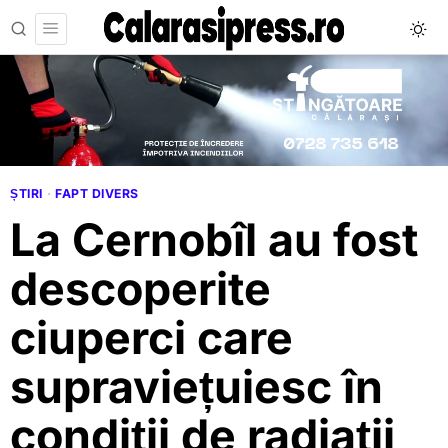
ȘTIRI
·
FAPT DIVERS
La Cernobîl au fost
descoperite
ciuperci care
supraviețuiesc în
condiții de radiații