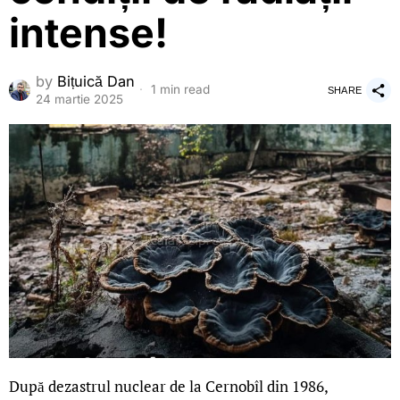
intense!
by
Bițuică Dan
1 min read
SHARE
24 martie 2025
După dezastrul nuclear de la Cernobîl din 1986,