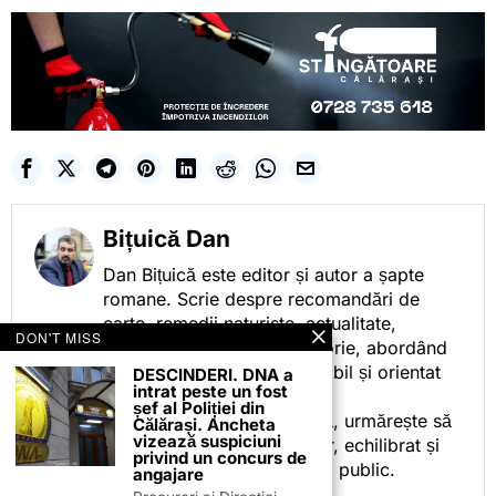
Bițuică Dan
Dan Bițuică este editor și autor a șapte
romane. Scrie despre recomandări de
carte, remedii naturiste, actualitate,
DON'T MISS
cotidian politic, sport și istorie, abordând
subiectele într-un stil accesibil și orientat
DESCINDERI. DNA a
intrat peste un fost
spre informare.
șef al Poliției din
Prin activitatea sa editorială, urmărește să
Călărași. Ancheta
vizează suspiciuni
ofere cititorilor conținut clar, echilibrat și
privind un concurs de
relevant, adaptat interesului public.
angajare