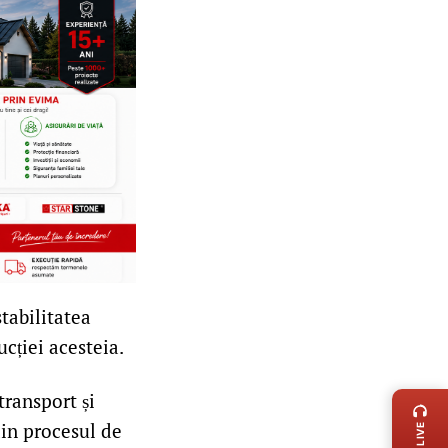
tabilitatea
ucției acesteia.
LIVE 
transport și
din procesul de