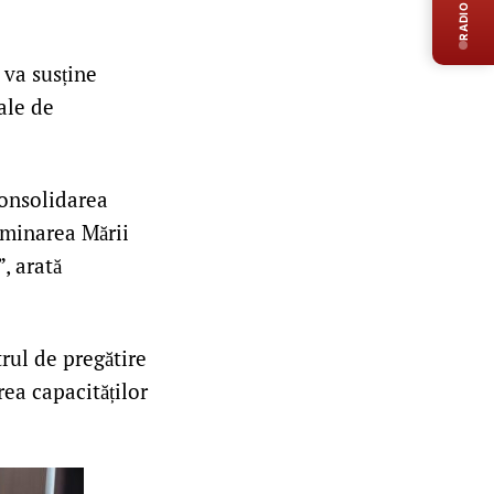
RADIO LIVE
 va susține
ale de
consolidarea
eminarea Mării
, arată
rul de pregătire
rea capacităților