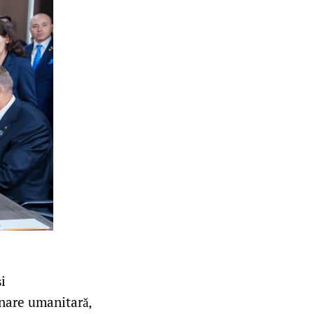
i
inare umanitară,