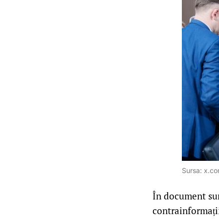
Sursa: x.c
În document sunt
contrainformații