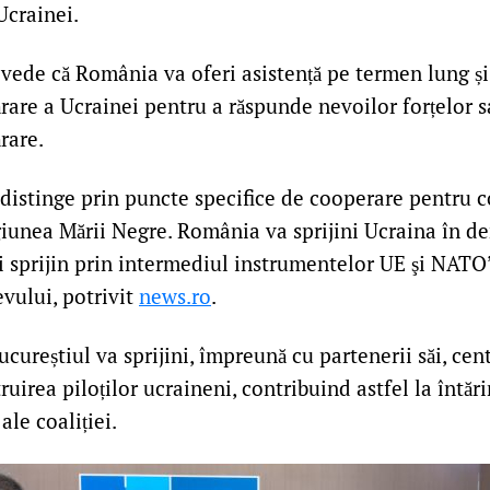
Ucrainei.
vede că România va oferi asistență pe termen lung și
rare a Ucrainei pentru a răspunde nevoilor forțelor s
rare.
 distinge prin puncte specifice de cooperare pentru 
egiunea Mării Negre. România va sprijini Ucraina în d
i sprijin prin intermediul instrumentelor UE şi NATO”
vului, potrivit
news.ro
.
ureștiul va sprijini, împreună cu partenerii săi, cent
ruirea piloților ucraineni, contribuind astfel la întări
ale coaliției.