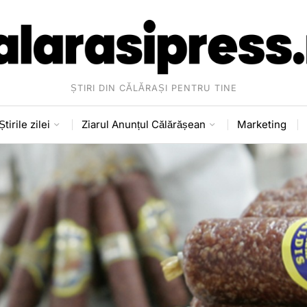
ȘTIRI DIN CĂLĂRAȘI PENTRU TINE
Știrile zilei
Ziarul Anunțul Călărășean
Marketing