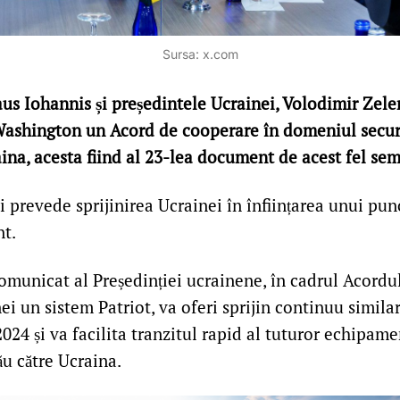
Sursa: x.com
aus Iohannis și președintele Ucrainei, Volodimir Zele
a Washington un Acord de cooperare în domeniul securi
ina, acesta fiind al 23-lea document de acest fel sem
 prevede sprijinirea Ucrainei în înființarea unui pun
t.
municat al Președinției ucrainene, în cadrul Acordu
ei un sistem Patriot, va oferi sprijin continuu similar
24 și va facilita tranzitul rapid al tuturor echipam
ău către Ucraina.