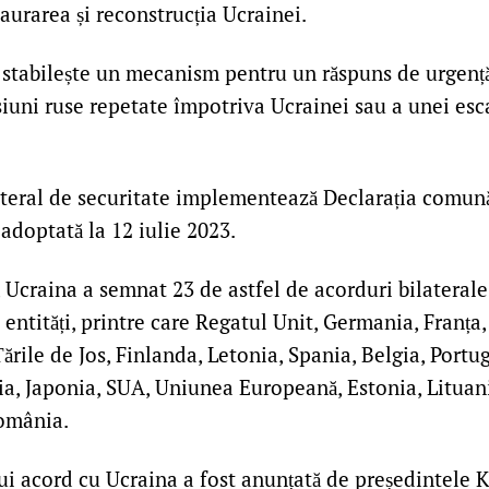
staurarea și reconstrucția Ucrainei.
l stabilește un mecanism pentru un răspuns de urgență
siuni ruse repetate împotriva Ucrainei sau a unei esc
ateral de securitate implementează Declarația comună
adoptată la 12 iulie 2023.
 Ucraina a semnat 23 de astfel de acorduri bilaterale
și entități, printre care Regatul Unit, Germania, Franț
Țările de Jos, Finlanda, Letonia, Spania, Belgia, Portug
ia, Japonia, SUA, Uniunea Europeană, Estonia, Lituani
omânia.
i acord cu Ucraina a fost anunțată de președintele 