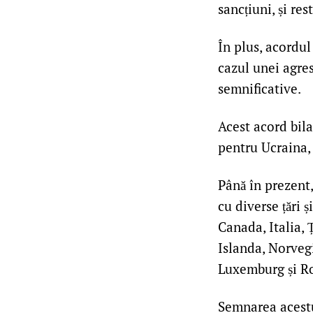
sancțiuni, și re
În plus, acordu
cazul unei agre
semnificative.
Acest acord bil
pentru Ucraina, 
Până în prezent,
cu diverse țări 
Canada, Italia, 
Islanda, Norveg
Luxemburg și R
Semnarea acestu