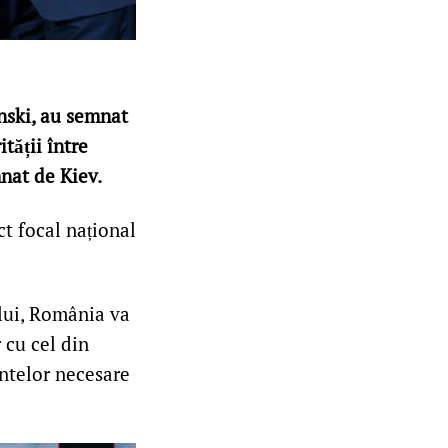
nski, au semnat
tății între
nat de Kiev.
ct focal național
lui, România va
 cu cel din
entelor necesare