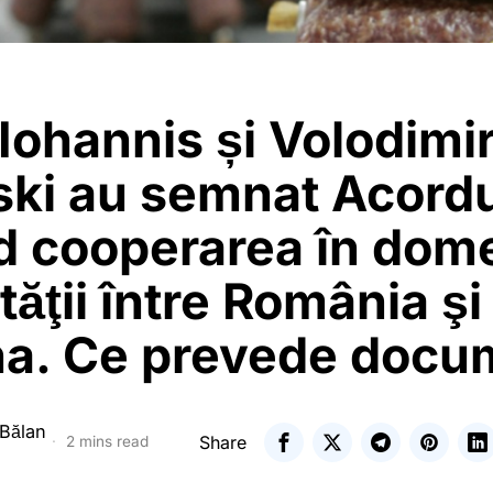
Iohannis și Volodimi
ski au semnat Acordu
d cooperarea în dom
tăţii între România şi
na. Ce prevede docu
 Bălan
Share
2 mins read