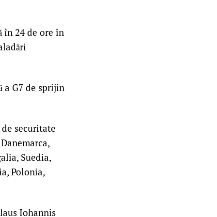
 în 24 de ore în
aladări
 a G7 de sprijin
 de securitate
a, Danemarca,
alia, Suedia,
a, Polonia,
Klaus Iohannis