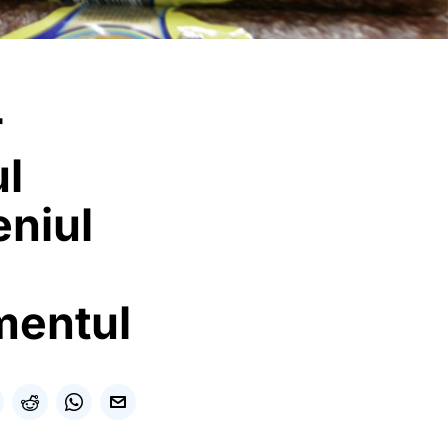
r
l
eniul
mentul