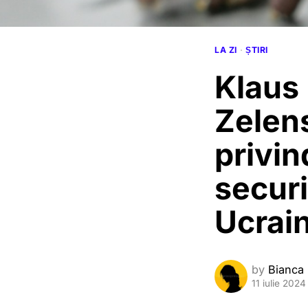
LA ZI
·
ȘTIRI
Klaus 
Zelen
privin
securi
Ucrai
by
Bianca
11 iulie 2024