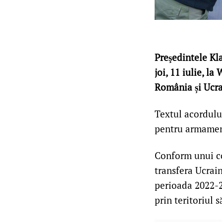
Preşedintele Kl
joi, 11 iulie, l
România și Ucra
Textul acordului
pentru armamen
Conform unui co
transfera Ucrain
perioada 2022-20
prin teritoriul s