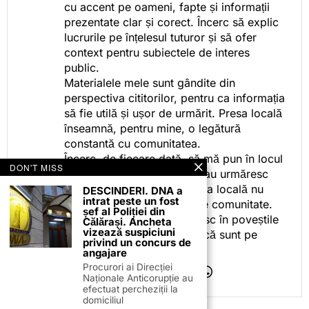
cu accent pe oameni, fapte și informații
prezentate clar și corect. Încerc să explic
lucrurile pe înțelesul tuturor și să ofer
context pentru subiectele de interes
public.
Materialele mele sunt gândite din
perspectiva cititorilor, pentru ca informația
să fie utilă și ușor de urmărit. Presa locală
înseamnă, pentru mine, o legătură
constantă cu comunitatea.
Încerc, de fiecare dată, să mă pun în locul
DON'T MISS
celor care citesc, privesc sau urmăresc
ceea ce fac. Pentru că presa locală nu
DESCINDERI. DNA a
intrat peste un fost
este despre mine, ci despre comunitate.
șef al Poliției din
Iar dacă oamenii se regăsesc în poveștile
Călărași. Ancheta
vizează suspiciuni
pe care le spun, înseamnă că sunt pe
privind un concurs de
drumul bun.
angajare
Procurori ai Direcției
Naționale Anticorupție au
efectuat percheziții la
domiciliul