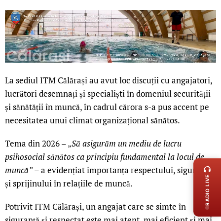
La sediul ITM Călărași au avut loc discuții cu angajatori,
lucrători desemnați și specialiști în domeniul securității
și sănătății în muncă, în cadrul cărora s-a pus accent pe
necesitatea unui climat organizațional sănătos.
Tema din 2026 – „
Să asigurăm un mediu de lucru
LIVE 
psihosocial sănătos ca principiu fundamental la locul de
muncă”
– a evidențiat importanța respectului, siguranței
RADIO LIVE
și sprijinului în relațiile de muncă.
Potrivit ITM Călărași, un angajat care se simte în
siguranță și respectat este mai atent, mai eficient și mai