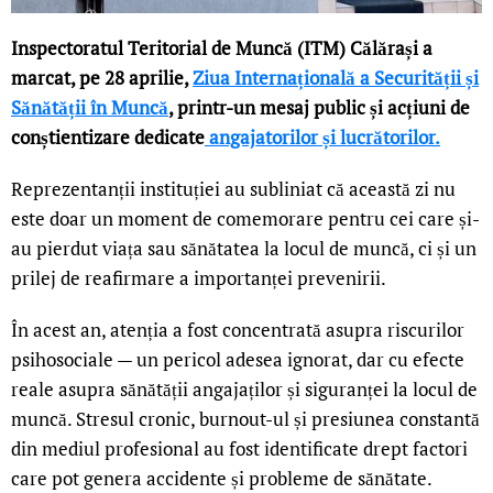
Inspectoratul Teritorial de Muncă (ITM) Călărași a
marcat, pe 28 aprilie,
Ziua Internațională a Securității și
Sănătății în Muncă
, printr-un mesaj public și acțiuni de
conștientizare dedicate
angajatorilor și lucrătorilor.
Reprezentanții instituției au subliniat că această zi nu
este doar un moment de comemorare pentru cei care și-
au pierdut viața sau sănătatea la locul de muncă, ci și un
prilej de reafirmare a importanței prevenirii.
În acest an, atenția a fost concentrată asupra riscurilor
psihosociale — un pericol adesea ignorat, dar cu efecte
reale asupra sănătății angajaților și siguranței la locul de
muncă. Stresul cronic, burnout-ul și presiunea constantă
din mediul profesional au fost identificate drept factori
care pot genera accidente și probleme de sănătate.