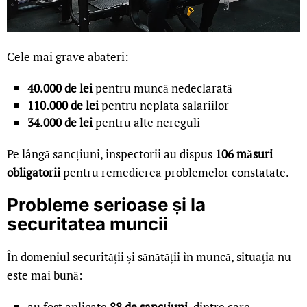
Cele mai grave abateri:
40.000 de lei
pentru muncă nedeclarată
110.000 de lei
pentru neplata salariilor
34.000 de lei
pentru alte nereguli
Pe lângă sancțiuni, inspectorii au dispus
106 măsuri
obligatorii
pentru remedierea problemelor constatate.
Probleme serioase și la
securitatea muncii
În domeniul securității și sănătății în muncă, situația nu
este mai bună:
au fost aplicate
88 de sancțiuni
, dintre care