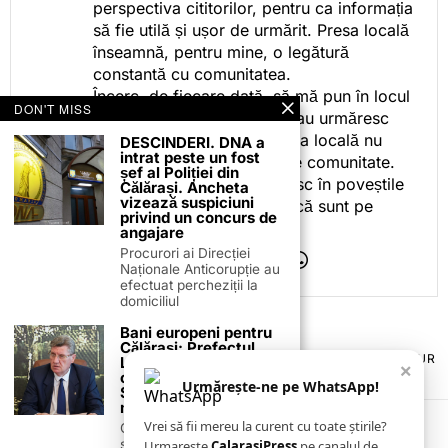
perspectiva cititorilor, pentru ca informația
să fie utilă și ușor de urmărit. Presa locală
înseamnă, pentru mine, o legătură
constantă cu comunitatea.
Încerc, de fiecare dată, să mă pun în locul
DON'T MISS
celor care citesc, privesc sau urmăresc
ceea ce fac. Pentru că presa locală nu
DESCINDERI. DNA a
intrat peste un fost
este despre mine, ci despre comunitate.
șef al Poliției din
Iar dacă oamenii se regăsesc în poveștile
Călărași. Ancheta
vizează suspiciuni
pe care le spun, înseamnă că sunt pe
privind un concurs de
drumul bun.
angajare
Procurori ai Direcției
Naționale Anticorupție au
efectuat percheziții la
domiciliul
Bani europeni pentru
Călărași: Prefectul
TERMENI ȘI CONDIȚII
COOKIES
POLITICA DE ANULARE & RETUR
Laurențiu State anunță
×
PUBLICITATE ONLINE & TIPĂRITĂ
DESPRE NOI
CONTACT
colaborarea cu ADR
Urmărește-ne pe WhatsApp!
Sud-Muntenia pentru
ZIARUL ANUNȚUL CĂLĂRĂȘEAN
noi finanțări
Vrei să fii mereu la curent cu toate știrile?
Călărașul se pregătește
să intre pe harta
Urmarește
CalarasiPress
pe canalul de