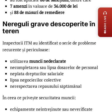
LIVE 
7 amenzi
în valoare de
36.000 de lei
și
88 de măsuri de remediere
RADIO LIVE
Nereguli grave descoperite în
teren
Inspectorii ITM au identificat o serie de probleme
recurente și periculoase:
utilizarea
muncii nedeclarate
necompletarea sau lipsa dosarelor de personal
neplata drepturilor salariale
lipsa negocierilor colective
nerespectarea repausului săptămânal
În ceea ce privește securitatea muncii:
echipamente neîntreținute sau neverificate