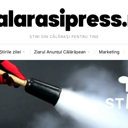
ȘTIRI DIN CĂLĂRAȘI PENTRU TINE
Știrile zilei
Ziarul Anunțul Călărășean
Marketing