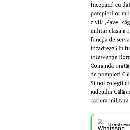
Începând cu dat
pompierilor mili
civilă ,Pavel Z
militar clasa a 
funcţia de serva
încadrează în fu
intervenție Bor
Comanda unităţi
de pompieri Călă
Și noi colegii d
județului Călăra
cariera militară.
Urmăreșt