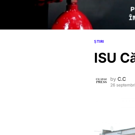
ȘTIRI
ISU Că
by
C.C
26 septembr