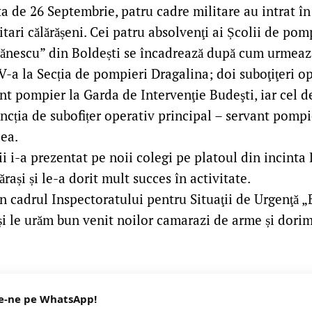
a de 26 Septembrie, patru cadre militare au intrat în
tari călărășeni. Cei patru absolvenţi ai Școlii de pomp
ăgănescu” din Boldești se încadrează după cum urmeaz
IV-a la Secția de pompieri Dragalina; doi suboţiţeri op
nt pompier la Garda de Intervenţie Budeşti, iar cel d
ncția de subofițer operativ principal – servant pomp
cea.
i i-a prezentat pe noii colegi pe platoul din incint
rași și le-a dorit mult succes în activitate.
in cadrul Inspectoratului pentru Situaţii de Urgenţă „
și le urăm bun venit noilor camarazi de arme și dori
e-ne pe WhatsApp!