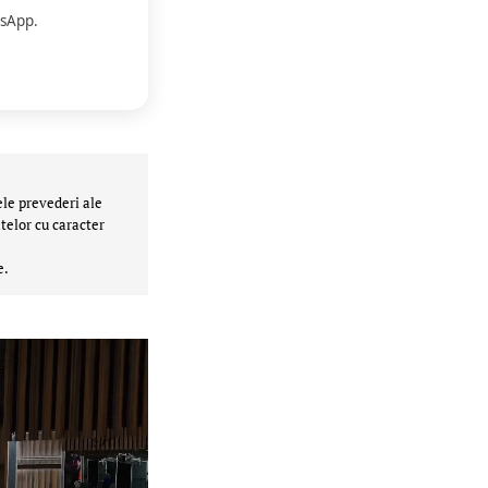
sApp.
ele prevederi ale
telor cu caracter
e.