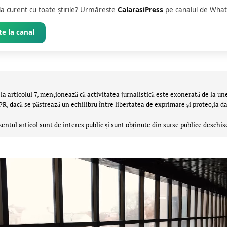
 la curent cu toate știrile? Urmăreste
CalarasiPress
pe canalul de What
e la canal
la articolul 7, menţionează că activitatea jurnalistică este exonerată de la un
 dacă se păstrează un echilibru între libertatea de exprimare şi protecţia da
zentul articol sunt de interes public și sunt obținute din surse publice deschis