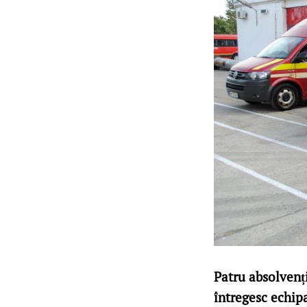
Patru absolvenți
întregesc echipa