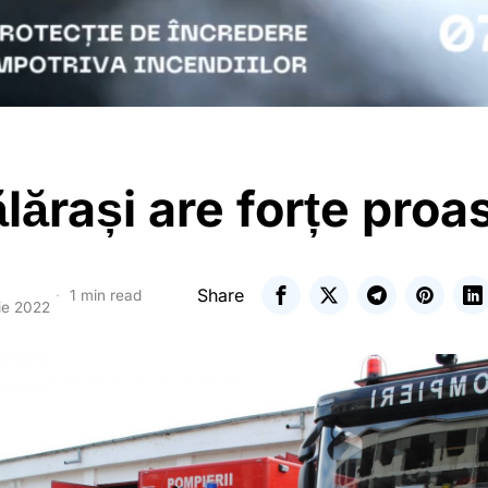
lărași are forțe proa
Share
1 min read
ie 2022