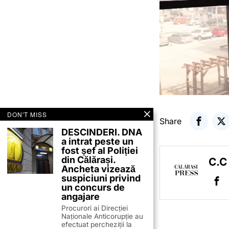
DON'T MISS
Share
DESCINDERI. DNA
a intrat peste un
fost șef al Poliției
din Călărași.
C.C
Ancheta vizează
suspiciuni privind
un concurs de
angajare
Procurori ai Direcției
Naționale Anticorupție au
efectuat percheziții la