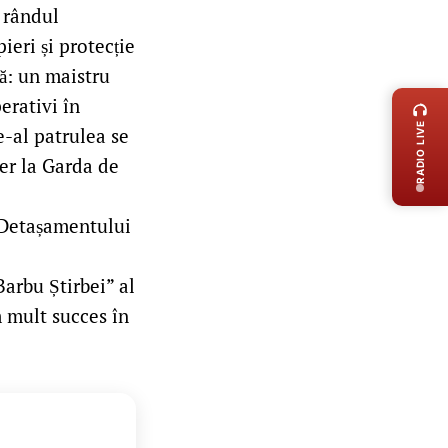
 rândul
ieri și protecție
LIVE 
ă: un maistru
erativi în
RADIO LIVE
e-al patrulea se
ier la Garda de
a Detașamentului
Barbu Știrbei” al
m mult succes în