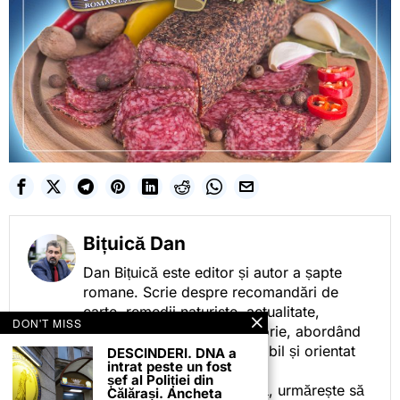
Bițuică Dan
Dan Bițuică este editor și autor a șapte
romane. Scrie despre recomandări de
carte, remedii naturiste, actualitate,
DON'T MISS
cotidian politic, sport și istorie, abordând
subiectele într-un stil accesibil și orientat
DESCINDERI. DNA a
intrat peste un fost
spre informare.
șef al Poliției din
Prin activitatea sa editorială, urmărește să
Călărași. Ancheta