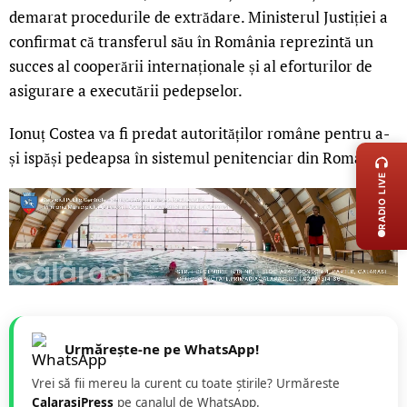
demarat procedurile de extrădare. Ministerul Justiției a
confirmat că transferul său în România reprezintă un
succes al cooperării internaționale și al eforturilor de
asigurare a executării pedepselor.
LIVE 
Ionuț Costea va fi predat autorităților române pentru a-
și ispăși pedeapsa în sistemul penitenciar din România.
RADIO LIVE
Urmărește-ne pe WhatsApp!
Vrei să fii mereu la curent cu toate știrile? Urmăreste
CalarasiPress
pe canalul de WhatsApp.