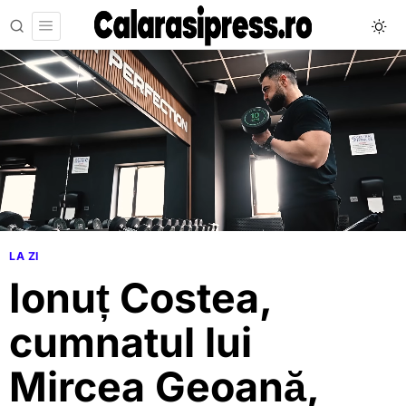
LA ZI
Ionuț Costea,
cumnatul lui
Mircea Geoană,