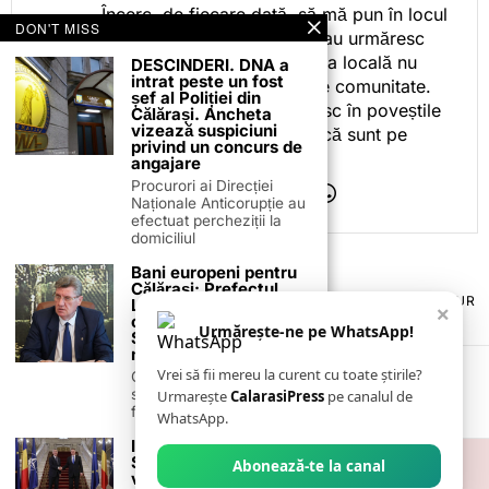
Încerc, de fiecare dată, să mă pun în locul
DON'T MISS
celor care citesc, privesc sau urmăresc
ceea ce fac. Pentru că presa locală nu
DESCINDERI. DNA a
intrat peste un fost
este despre mine, ci despre comunitate.
șef al Poliției din
Iar dacă oamenii se regăsesc în poveștile
Călărași. Ancheta
vizează suspiciuni
pe care le spun, înseamnă că sunt pe
privind un concurs de
drumul bun.
angajare
Procurori ai Direcției
Naționale Anticorupție au
efectuat percheziții la
domiciliul
Bani europeni pentru
Călărași: Prefectul
TERMENI ȘI CONDIȚII
COOKIES
POLITICA DE ANULARE & RETUR
Laurențiu State anunță
×
PUBLICITATE ONLINE & TIPĂRITĂ
DESPRE NOI
CONTACT
colaborarea cu ADR
Urmărește-ne pe WhatsApp!
ZIARUL ANUNȚUL CĂLĂRĂȘEAN
Sud-Muntenia pentru
noi finanțări
Vrei să fii mereu la curent cu toate știrile?
Călărașul se pregătește
să intre pe harta
Urmarește
CalarasiPress
pe canalul de
finanțărilor europene, cu
WhatsApp.
Iohannis și
Stoltenberg merg
Abonează-te la canal
vineri în vizită la Baza